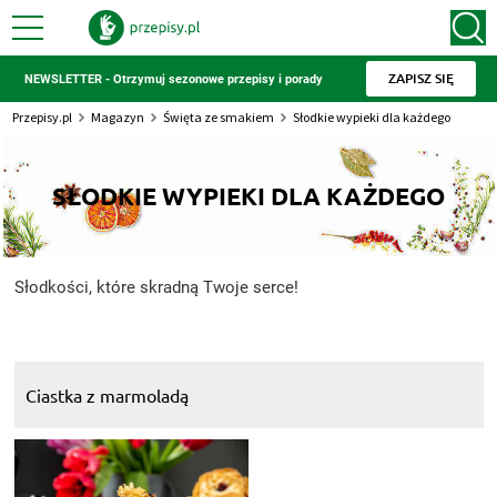
ZAPISZ SIĘ
NEWSLETTER - Otrzymuj sezonowe przepisy i porady
Przepisy.pl
Magazyn
Święta ze smakiem
Słodkie wypieki dla każdego
SŁODKIE WYPIEKI DLA KAŻDEGO
Słodkości, które skradną Twoje serce!
Ciastka z marmoladą