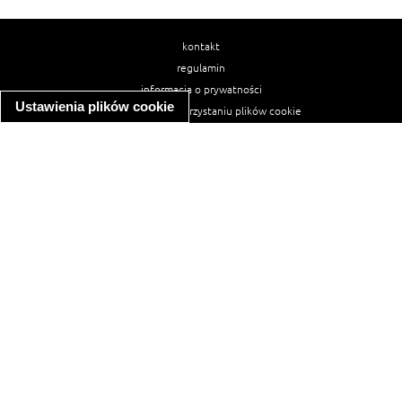
kontakt
regulamin
informacja o prywatności
Ustawienia plików cookie
informacja o wykorzystaniu plików cookie
ułatwienia dostępu
Najpopularniejsze przepisy
spaghetti bolognese
makaron z kurczakiem w sosie śmietanowym
kanapka z indykiem
ratatouille
lahmacun
mac and cheese
zupa minestrone
cannelloni ze szpinakiem i ricottą