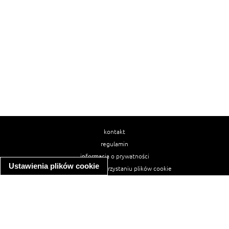
kontakt
regulamin
informacja o prywatności
Ustawienia plików cookie
informacja o wykorzystaniu plików cookie
ułatwienia dostępu
Najpopularniejsze przepisy
spaghetti bolognese