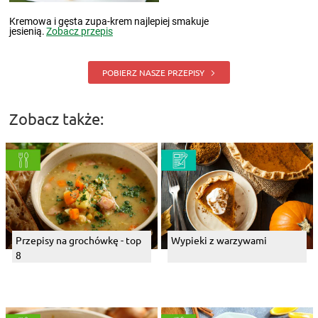
Kremowa i gęsta zupa-krem najlepiej smakuje
jesienią.
Zobacz przepis
POBIERZ NASZE PRZEPISY
Zobacz także:
Przepisy na grochówkę - top
Wypieki z warzywami
8