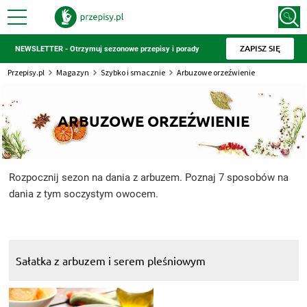
ZAPISZ SIĘ
NEWSLETTER - Otrzymuj sezonowe przepisy i porady
Przepisy.pl
Magazyn
Szybko i smacznie
Arbuzowe orzeźwienie
ARBUZOWE ORZEŹWIENIE
Rozpocznij sezon na dania z arbuzem. Poznaj 7 sposobów na
dania z tym soczystym owocem.
Sałatka z arbuzem i serem pleśniowym