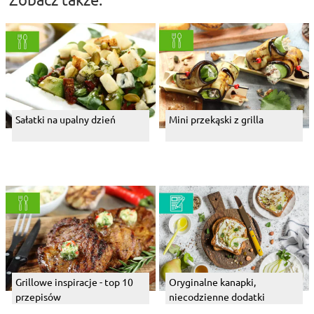
Sałatki na upalny dzień
Mini przekąski z grilla
Grillowe inspiracje - top 10
Oryginalne kanapki,
przepisów
niecodzienne dodatki