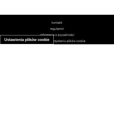
kontakt
regulamin
informacja o prywatności
Ustawienia plików cookie
informacja o wykorzystaniu plików cookie
ułatwienia dostępu
Najpopularniejsze przepisy
spaghetti bolognese
makaron z kurczakiem w sosie śmietanowym
kanapka z indykiem
ratatouille
lahmacun
mac and cheese
zupa minestrone