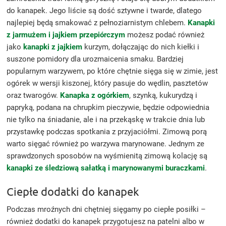
do kanapek. Jego liście są dość sztywne i twarde, dlatego
najlepiej będą smakować z pełnoziarnistym chlebem.
Kanapki
z jarmużem i jajkiem przepiórczym
możesz podać również
jako
kanapki z jajkiem
kurzym, dołączając do nich kiełki i
suszone pomidory dla urozmaicenia smaku. Bardziej
popularnym warzywem, po które chętnie sięga się w zimie, jest
ogórek w wersji kiszonej, który pasuje do wędlin, pasztetów
oraz twarogów.
Kanapka z ogórkiem
, szynką, kukurydzą i
papryką, podana na chrupkim pieczywie, będzie odpowiednia
nie tylko na śniadanie, ale i na przekąskę w trakcie dnia lub
przystawkę podczas spotkania z przyjaciółmi. Zimową porą
warto sięgać również po warzywa marynowane. Jednym ze
sprawdzonych sposobów na wyśmienitą zimową kolację są
kanapki ze śledziową sałatką i marynowanymi buraczkami
.
Ciepłe dodatki do kanapek
Podczas mroźnych dni chętniej sięgamy po ciepłe posiłki –
również dodatki do kanapek przygotujesz na patelni albo w