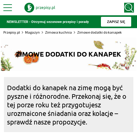
ZAPISZ SIĘ
NEWSLETTER - Otrzymuj sezonowe przepisy i porady
Przepisy.pl
Magazyn
Zimowa kuchnia
Zimowe dodatki do kanapek
ZIMOWE DODATKI DO KANAPEK
Dodatki do kanapek na zimę mogą być
pyszne i różnorodne. Przekonaj się, że o
tej porze roku też przygotujesz
urozmaicone śniadania oraz kolacje –
sprawdź nasze propozycje.