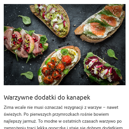
Warzywne dodatki do kanapek
Zima wcale nie musi oznaczać rezygnacji z warzyw – nawet
świeżych. Po pierwszych przymrozkach rośnie bowiem
najlepszy jarmuż. To modne w ostatnich czasach warzywo po
zamrożeniu traci lekką goryczkę i staje się dobrym dodatkiem