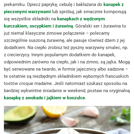
piekarniku. Opiecz paprykę, cebulę i bakłażana do
kanapek z
pieczonymi warzywami
lub spróbuj, jak smacznie komponują
się wszystkie składniki na
kanapkach z wędzonym
kurczakiem, oscypkiem i żurawiną
. Góralski ser i żurawina to
już niemal klasyczne zimowe połączenie – polecamy
szczególnie suszoną żurawinę, ale pasuje również dżem z jej
dodatkiem. Na ciepło zrobisz też pyszny warzywny smalec, np.
z ciecierzycy. Innym popularnym dodatkiem do kanapek,
odpowiednim zarówno na ciepło, jak i na zimno, są jajka. Mogą
być serwowane na twardo, w formie jajecznicy albo sadzone –
te ostatnie są niezbędnym składnikiem wybornych francuskich
tostów croque madame. Jeśli natomiast szukasz sposobu na
bardziej wykwintne śniadanie w weekend, postaw na oryginalną
kanapkę z awokado i jajkiem w koszulce
.