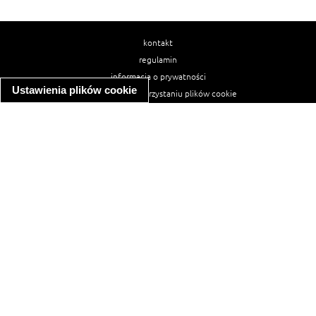
kontakt
regulamin
informacja o prywatności
Ustawienia plików cookie
informacja o wykorzystaniu plików cookie
ułatwienia dostępu
Najpopularniejsze przepisy
spaghetti bolognese
makaron z kurczakiem w sosie śmietanowym
kanapka z indykiem
ratatouille
lahmacun
mac and cheese
zupa minestrone
cannelloni ze szpinakiem i ricottą