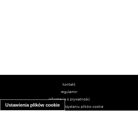
kontakt
regulamin
informacja o prywatności
Ustawienia plików cookie
informacja o wykorzystaniu plików cookie
ułatwienia dostępu
Najpopularniejsze przepisy
spaghetti bolognese