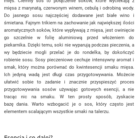
mięs. Ciemny sos to połączenie soków, które wyciekają z
mięsa z marynatą, czerwonym winem, cebulą i odrobiną wody.
Do jasnego sosu najczęściej dodawane jest białe wino i
śmietana. Fajnym trikiem na zachowanie jak największej ilości
aromatycznych soków, które wypływają z mięsa, jest owinięcie
go szczelnie w folię aluminiową przed włożeniem do
piekarnika. Dzięki temu, soki nie wyparują podczas pieczenia, a
wy będziecie mogli przelać je do rondelka, by dokończyć
robienie sosu. Sosy pieczeniowe cechuje intensywny aromat i
smak, który można porównać do kwintesencji smaku mięsa.
Ich jedyną wadą jest długi czas przygotowywania. Możecie
ułatwić sobie to zadanie i znacznie przyspieszyć proces
przygotowywania sosów używając gotowych esencji, a nie
tracąc nic na smaku. W ten prosty sposób, zyskacie
bazę dania. Warto wzbogacić je o sos, który często jest
elementem scalającym wszystkie smaki na talerzu.
Esencja i co dalej?