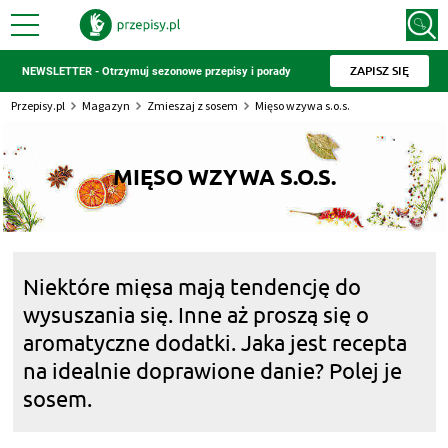
ZAPISZ SIĘ
NEWSLETTER - Otrzymuj sezonowe przepisy i porady
Przepisy.pl
Magazyn
Zmieszaj z sosem
Mięso wzywa s.o.s.
MIĘSO WZYWA S.O.S.
Niektóre mięsa mają tendencję do
wysuszania się. Inne aż proszą się o
aromatyczne dodatki. Jaka jest recepta
na idealnie doprawione danie? Polej je
sosem.