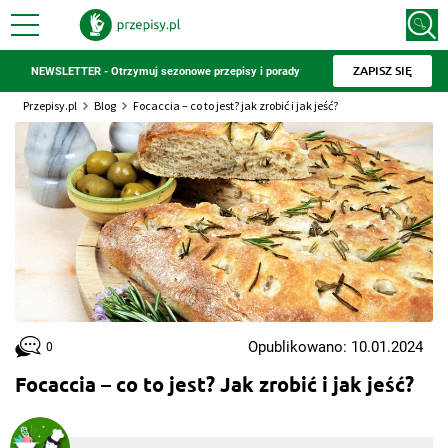
ZAPISZ SIĘ
NEWSLETTER - Otrzymuj sezonowe przepisy i porady
Przepisy.pl
Blog
Focaccia – co to jest? jak zrobić i jak jeść?
Opublikowano: 10.01.2024
0
Focaccia – co to jest? Jak zrobić i jak jeść?