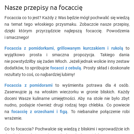
Nasze przepisy na focaccię
Focaccia co to jest? Każdy z Was będzie mógł pochwalić się wiedzą
na temat tego włoskiego przysmaku. Zobaczcie nasze przepisy,
dzięki którym przyrządzicie najlepszą focaccię. Powodzenia
i smacznego!
Focaccia z pomidorkami, grillowanym kurczakiem i rukolą
to
wyjątkowo prosta i smaczna propozycja. Takiego dania
nie powstydziłby się żaden Włoch. Jeżeli jednak wolicie inny zestaw
dodatków, to spróbujcie
focacci z cebulą
. Prosty skład i doskonałe
rezultaty to coś, co najbardziej lubimy!
Focaccia z pomidorami
to wyśmienita potrawa dla 4 osób.
Zaserwujcie ją na włoskim wieczorku w gronie bliskich. Każdy
doceni Wasze kulinarne umiejętności. Aby na stole nie było zbyt
nudno, podajcie również drugi rodzaj tego chlebka. Co powiecie
na
focaccię z orzechami i figą
. To niebanalne połączenie robi
wrażenie.
Co to focaccia? Pochwalcie się wiedzą z bliskimi i wprowadźcie ich