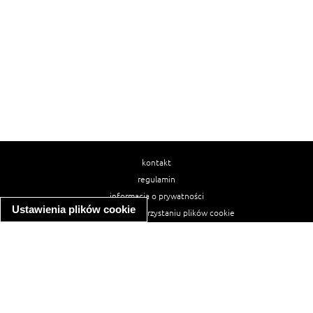
kontakt
regulamin
informacja o prywatności
Ustawienia plików cookie
informacja o wykorzystaniu plików cookie
ułatwienia dostępu
Najpopularniejsze przepisy
spaghetti bolognese
makaron z kurczakiem w sosie śmietanowym