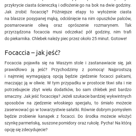
przykrycie ciasta ściereczką i odłożenie go na bok na dwie godziny.
Jak zrobić focaccię? Późniejsze etapy to wyłożenie ciasta
na blaszce posypanej mąką, odciśnięcie na nim opuszków palców,
posmarowanie oliwą oraz oprószenie rozmarynem. Tak
przyrządzona focaccia musi odczekać pół godziny, nim trafi
do piekarnika. Chlebek należy piec przez około 25 minut. Gotowe!
Focaccia – jak jeść?
Focaccia pojawiła się na Waszym stole i zastanawiacie się, jak
prawidłowo ją jeść? Przychodzimy z pomocą! Najprostszą
i najmniej wymagającą opcją będzie zjedzenie focacci palcami,
maczając ją w oliwie. W tym przypadku w prostocie tkwi siła i nie
potrzebujecie zbyt wielu dodatków, bo sam chlebek jest bardzo
smaczny. Jak jeść focaccięa? Jeżeli szukacie bardziej wykwintnych
sposobów na zjedzenie włoskiego specjału, to śmiało możecie
zaserwować go w towarzystwie sałatki. Równie dobrym pomysłem
będzie zrobienie kanapek z focacci. Do środka możecie włożyć
szynkę parmeńską, suszone pomidory oraz rukolę. Pycha! Na którą
opcję się zdecydujecie?