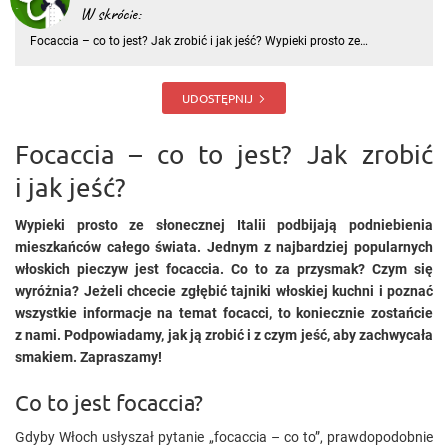
W skrócie:
Focaccia – co to jest? Jak zrobić i jak jeść? Wypieki prosto ze
słonecznej Italii podbijają podniebienia mieszkańców całego świata.
Jednym z najbardziej popularnych włoskich pieczyw jest focaccia. Co
to za przysmak? Czym się wyróżnia? Jeżeli chcecie zgłę
UDOSTĘPNIJ
Focaccia – co to jest? Jak zrobić
i jak jeść?
Wypieki prosto ze słonecznej Italii podbijają podniebienia
mieszkańców całego świata. Jednym z najbardziej popularnych
włoskich pieczyw jest focaccia. Co to za przysmak? Czym się
wyróżnia? Jeżeli chcecie zgłębić tajniki włoskiej kuchni i poznać
wszystkie informacje na temat focacci, to koniecznie zostańcie
z nami. Podpowiadamy, jak ją zrobić i z czym jeść, aby zachwycała
smakiem. Zapraszamy!
Co to jest focaccia?
Gdyby Włoch usłyszał pytanie „focaccia – co to”, prawdopodobnie