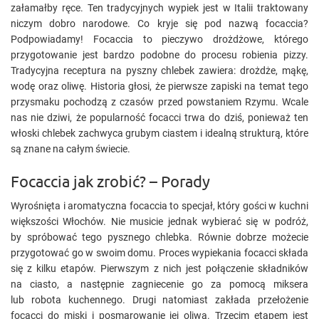
załamałby ręce. Ten tradycyjnych wypiek jest w Italii traktowany
niczym dobro narodowe. Co kryje się pod nazwą focaccia?
Podpowiadamy! Focaccia to pieczywo drożdżowe, którego
przygotowanie jest bardzo podobne do procesu robienia pizzy.
Tradycyjna receptura na pyszny chlebek zawiera: drożdże, mąkę,
wodę oraz oliwę. Historia głosi, że pierwsze zapiski na temat tego
przysmaku pochodzą z czasów przed powstaniem Rzymu. Wcale
nas nie dziwi, że popularność focacci trwa do dziś, ponieważ ten
włoski chlebek zachwyca grubym ciastem i idealną strukturą, które
są znane na całym świecie.
Focaccia jak zrobić? – Porady
Wyrośnięta i aromatyczna focaccia to specjał, który gości w kuchni
większości Włochów. Nie musicie jednak wybierać się w podróż,
by spróbować tego pysznego chlebka. Równie dobrze możecie
przygotować go w swoim domu. Proces wypiekania focacci składa
się z kilku etapów. Pierwszym z nich jest połączenie składników
na ciasto, a następnie zagniecenie go za pomocą miksera
lub robota kuchennego. Drugi natomiast zakłada przełożenie
focacci do miski i posmarowanie jej oliwą. Trzecim etapem jest