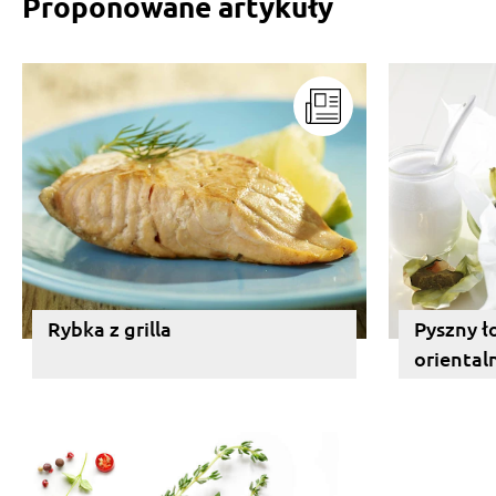
Proponowane artykuły
Rybka z grilla
Pyszny ł
orientaln