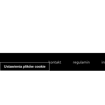
kontakt
regulamin
in
Ustawienia plików cookie
spaghetti bolognese
ratatouille
zupa minestrone
makaron z kurczakiem