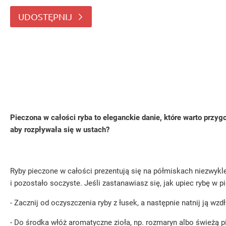
całą rybę w piekarniku? Ryby piecz
UDOSTĘPNIJ
Pieczona w całości ryba to eleganckie danie, które warto przy
aby rozpływała się w ustach?
Ryby pieczone w całości prezentują się na półmiskach niezwykl
i pozostało soczyste. Jeśli zastanawiasz się, jak upiec rybę w 
- Zacznij od oczyszczenia ryby z łusek, a następnie natnij ją wzdł
- Do środka włóż aromatyczne zioła, np. rozmaryn albo świeżą p