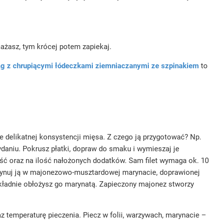
mażasz, tym krócej potem zapiekaj.
ąg z chrupiącymi łódeczkami ziemniaczanymi ze szpinakiem
to
ie delikatnej konsystencji mięsa. Z czego ją przygotować? Np.
aniu. Pokrusz płatki, dopraw do smaku i wymieszaj je
bość oraz na ilość nałożonych dodatków. Sam filet wymaga ok. 10
marynuj ją w majonezowo-musztardowej marynacie, doprawionej
okładnie obłożysz go marynatą. Zapieczony majonez stworzy
 temperaturę pieczenia. Piecz w folii, warzywach, marynacie –