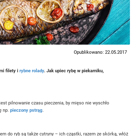
Opublikowano: 22.05.2017
i filety i
rybne rolady
. Jak upiec rybę w piekarniku,
jest pilnowanie czasu pieczenia, by mięso nie wyschło
ę np.
pieczony pstrąg
.
m do ryb są także cytryny – ich cząstki, razem ze skórką, włóż