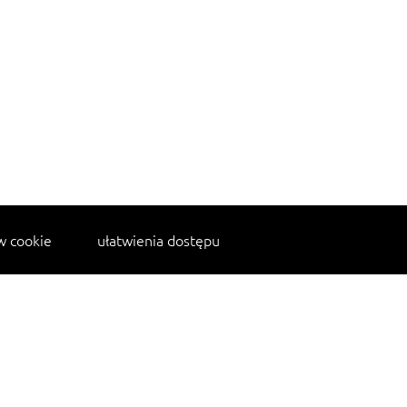
w cookie
ułatwienia dostępu
kanapka z indykiem
mac and cheese
spaghetti przepisy
hot dog