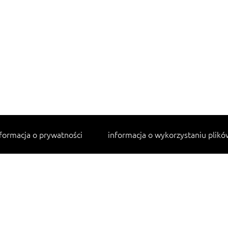
formacja o prywatności
informacja o wykorzystaniu plikó
Najpopularniejsze przepisy
makaron z kurczakiem w sosie śmietanowym
lahmacun
cannelloni ze szpinakiem i ricottą
tagliatelle z kurczakiem