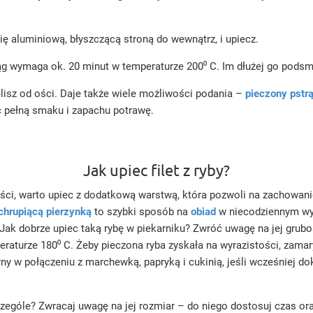
ię aluminiową, błyszczącą stroną do wewnątrz, i upiecz.
strąg wymaga ok. 20 minut w temperaturze 200⁰ C. Im dłużej go pods
elisz od ości. Daje także wiele możliwości podania –
pieczony pstr
 pełną smaku i zapachu potrawę.
Jak upiec filet z ryby?
stości, warto upiec z dodatkową warstwą, która pozwoli na zachowan
chrupiącą pierzynką
to szybki sposób na
obiad
w niecodziennym wyd
z. Jak dobrze upiec taką rybę w piekarniku? Zwróć uwagę na jej gru
peraturze 180⁰ C. Żeby pieczona ryba zyskała na wyrazistości, za
ny w połączeniu z marchewką, papryką i cukinią, jeśli wcześniej d
ególe? Zwracaj uwagę na jej rozmiar – do niego dostosuj czas oraz