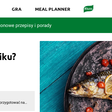
GRA
MEAL PLANNER
onowe przepisy i porady
iku?
o przygotować na
 filety i rybne
w ustach? Jak upiec