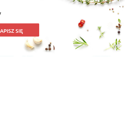
y
APISZ SIĘ