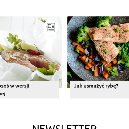
osoś w wersji
Jak usmażyć rybę?
ej.
NEWSLETTER