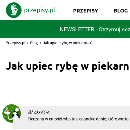
PRZEPISY
BLOG
NEWSLETTER - Otrzymuj sez
Przepisy.pl
Blog
Jak upiec rybę w piekarniku?
Jak upiec rybę w piekarn
W skrócie:
Pieczona w całości ryba to eleganckie danie, które wart
wyjątkową okazję. Wyborne są także pieczone z dodatkami
rolady. Jak upiec rybę w piekarniku, aby rozpływała się 