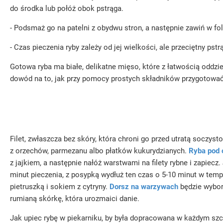
do środka lub połóż obok pstrąga.
- Podsmaż go na patelni z obydwu stron, a następnie zawiń w fol
- Czas pieczenia ryby zależy od jej wielkości, ale przeciętny p
Gotowa ryba ma białe, delikatne mięso, które z łatwością oddzi
dowód na to, jak przy pomocy prostych składników przygotować
Filet, zwłaszcza bez skóry, która chroni go przed utratą soczy
z orzechów, parmezanu albo płatków kukurydzianych.
Ryba pod 
z jajkiem, a następnie nałóż warstwami na filety rybne i zapiec
minut pieczenia, z posypką wydłuż ten czas o 5-10 minut w tem
pietruszką i sokiem z cytryny.
Dorsz na warzywach
będzie wybor
rumianą skórkę, która urozmaici danie.
Jak upiec rybę w piekarniku, by była dopracowana w każdym szcz