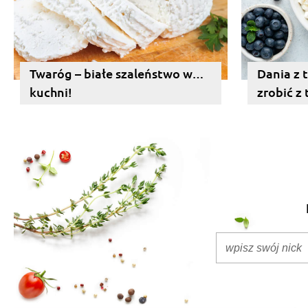
Twaróg – białe szaleństwo w…
Dania z 
kuchni!
zrobić z