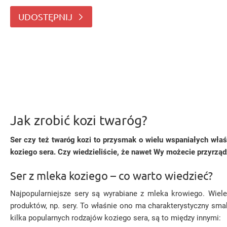
koziego sera. Czy wiedzieliście, że nawet W
UDOSTĘPNIJ
Jak zrobić kozi twaróg?
Ser czy też twaróg kozi to przysmak o wielu wspaniałych właśc
koziego sera. Czy wiedzieliście, że nawet Wy możecie przyrzą
Ser z mleka koziego – co warto wiedzieć?
Najpopularniejsze sery są wyrabiane z mleka krowiego. Wie
produktów, np. sery. To właśnie ono ma charakterystyczny sm
kilka popularnych rodzajów koziego sera, są to między innymi: