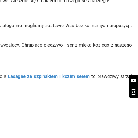
 gotowe! Cieszcie się smakiem domowego sera koziego!
 dlatego nie mogliśmy zostawić Was bez kulinarnych propozycji.
hwycający. Chrupiące pieczywo i ser z mleka koziego z naszego
oli!
Lasagne ze szpinakiem i kozim serem
to prawdziwy strzał