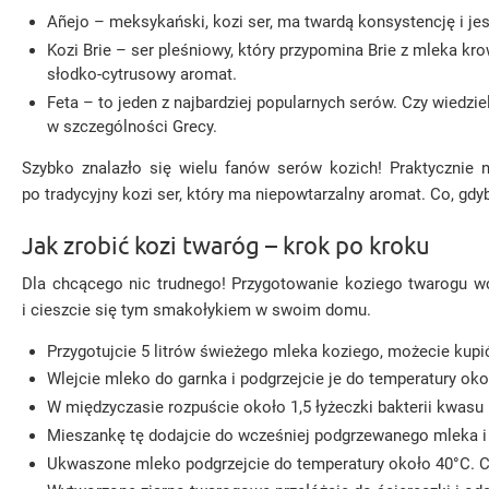
Añejo – meksykański, kozi ser, ma twardą konsystencję i je
Kozi Brie – ser pleśniowy, który przypomina Brie z mleka 
słodko-cytrusowy aromat.
Feta – to jeden z najbardziej popularnych serów. Czy wiedzi
w szczególności Grecy.
Szybko znalazło się wielu fanów serów kozich! Praktycznie 
po tradycyjny kozi ser, który ma niepowtarzalny aromat. Co, g
Jak zrobić kozi twaróg – krok po kroku
Dla chcącego nic trudnego! Przygotowanie koziego twarogu wc
i cieszcie się tym smakołykiem w swoim domu.
Przygotujcie 5 litrów świeżego mleka koziego, możecie kupić
Wlejcie mleko do garnka i podgrzejcie je do temperatury oko
W międzyczasie rozpuście około 1,5 łyżeczki bakterii kwas
Mieszankę tę dodajcie do wcześniej podgrzewanego mleka i z
Ukwaszone mleko podgrzejcie do temperatury około 40°C. Cz