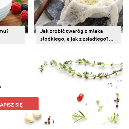
omu?
Jak zrobić twaróg z mleka
słodkiego, a jak z zsiadłego?
Sprawdzony przepis!
y
APISZ SIĘ