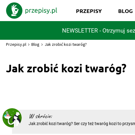
PRZEPISY
BLOG
NEWSLETTER - Otrzymuj sez
Przepisy.pl
Blog
Jak zrobić kozi twaróg?
Jak zrobić kozi twaróg?
W skrócie:
Jak zrobić kozi twaróg? Ser czy też twaróg kozi to przys
wspaniałych właściwościach. Jest wytwarzany w różnych
głównie produkuje się go na terenach Francji, która jest