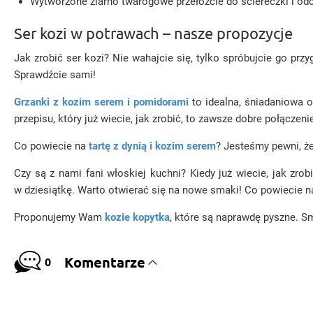
Wytworzone ziarno twarogowe przełóżcie do ściereczki i odc
Ser kozi w potrawach – nasze propozycje
Jak zrobić ser kozi? Nie wahajcie się, tylko spróbujcie go pr
Sprawdźcie sami!
Grzanki z kozim serem i pomidorami
to idealna, śniadaniowa o
przepisu, który już wiecie, jak zrobić, to zawsze dobre połączeni
Co powiecie na
tartę z dynią i kozim serem
? Jesteśmy pewni, że
Czy są z nami fani włoskiej kuchni? Kiedy już wiecie, jak zr
w dziesiątkę. Warto otwierać się na nowe smaki! Co powiecie 
Proponujemy Wam
kozie kopytka
, które są naprawdę pyszne. 
Komentarze
0