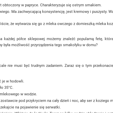
st obtoczony w papryce. Charakteryzuje się ostrym smakiem.
krowiego. Ma zachwycającą konsystencję, jest kremowy i puszysty.
eliście, że wytwarza się go z mleka owczego z domieszką mleka koz
na każdej półce sklepowej możemy znaleźć popularną fetę, która
dyby była możliwość przyrządzenia tego smakołyku w domu?
ale nie musi być trudnym zadaniem. Zaraz się o tym przekonacie.
 je w hodowli.
ło 35°C.
u mlekowego w wodzie.
ostawcie pod przykryciem na cały dzień i noc, aby ser z koziego 
ekajcie na pojawienie się serwatki.