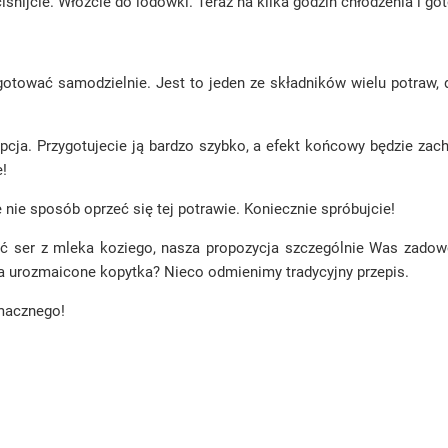
iśnijcie. Włóżcie do lodówki. Teraz na kilka godzin chłodzenia i
zygotować samodzielnie. Jest to jeden ze składników wielu potraw,
pcja. Przygotujecie ją bardzo szybko, a efekt końcowy będzie zac
e!
 nie sposób oprzeć się tej potrawie. Koniecznie spróbujcie!
obić ser z mleka koziego, nasza propozycja szczególnie Was zadow
na urozmaicone kopytka? Nieco odmienimy tradycyjny przepis.
Smacznego!