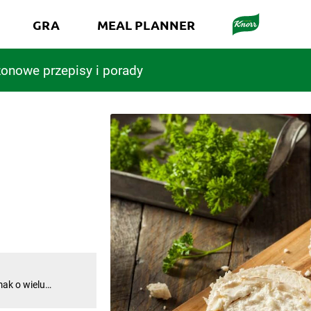
GRA
MEAL PLANNER
onowe przepisy i porady
mak o wielu
 krajach, ale
 uważana za królową