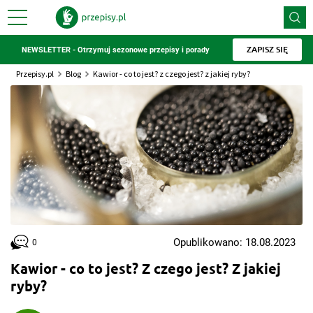
ZAPISZ SIĘ
NEWSLETTER - Otrzymuj sezonowe przepisy i porady
Przepisy.pl
Blog
Kawior - co to jest? z czego jest? z jakiej ryby?
Opublikowano: 18.08.2023
0
Kawior - co to jest? Z czego jest? Z jakiej
ryby?