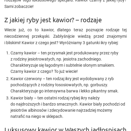
rodzajów tego luksusowego specjału. Kawior czarny z jakiej ryby?
Sami zobaczcie!
Z jakiej ryby jest kawior? – rodzaje
Wiecie już, co to kawior, dlatego teraz poznajcie rodzaje tej
niecodziennej przekąski. Zabłyśnijcie wiedzą przed znajomymi
i bliskimi! Kawior z czego jest? Wyróżniamy 3 gatunki ikry rybiej:
Czarny kawior – ten przysmak jest produkowany przez ryby
z rodziny jesiotrowatych, np. jesiotra zachodniego.
Charakteryzuje się łagodnym i subtelnie słonym smakiem.
Czarny kawior z czego? To już wiecie!
Kawior czerwony – ten rodzaj ikry jest wydobywany z ryb
pochodzących z rodziny łososiowatych, np. gorbuszy.
Charakteryzuje go intensywna barwa i lekko pikantny smak.
Kawior biały – ten ostatni rodzaj rybiej ikry należy
do najdroższych i bardzo smacznych. Kawior biały pochodzi od
jesiotrów albinosów i zdecydowanie najrzadziej możemy
natrafić na niego w sklepach.
Luksusowy kawior w Waszych jadłospisach