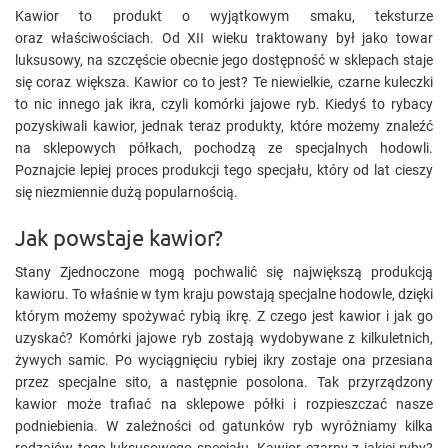
Kawior to produkt o wyjątkowym smaku, teksturze
oraz właściwościach. Od XII wieku traktowany był jako towar
luksusowy, na szczęście obecnie jego dostępność w sklepach staje
się coraz większa. Kawior co to jest? Te niewielkie, czarne kuleczki
to nic innego jak ikra, czyli komórki jajowe ryb. Kiedyś to rybacy
pozyskiwali kawior, jednak teraz produkty, które możemy znaleźć
na sklepowych półkach, pochodzą ze specjalnych hodowli.
Poznajcie lepiej proces produkcji tego specjału, który od lat cieszy
się niezmiennie dużą popularnością.
Jak powstaje kawior?
Stany Zjednoczone mogą pochwalić się największą produkcją
kawioru. To właśnie w tym kraju powstają specjalne hodowle, dzięki
którym możemy spożywać rybią ikrę. Z czego jest kawior i jak go
uzyskać? Komórki jajowe ryb zostają wydobywane z kilkuletnich,
żywych samic. Po wyciągnięciu rybiej ikry zostaje ona przesiana
przez specjalne sito, a następnie posolona. Tak przyrządzony
kawior może trafiać na sklepowe półki i rozpieszczać nasze
podniebienia. W zależności od gatunków ryb wyróżniamy kilka