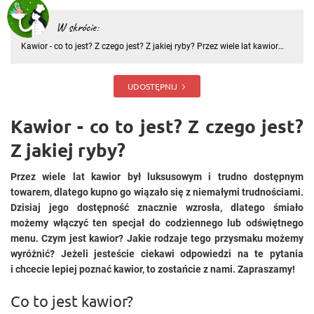
W skrócie:
Kawior - co to jest? Z czego jest? Z jakiej ryby? Przez wiele lat kawior
był luksusowym i trudno dostępnym towarem, dlatego kupno go
wiązało się z niemałymi trudnościami. Dzisiaj jego dostępność
znacznie wzrosła, dlatego śmiało możemy włączyć ten specjał
UDOSTĘPNIJ
Kawior - co to jest? Z czego jest?
Z jakiej ryby?
Przez wiele lat kawior był luksusowym i trudno dostępnym
towarem, dlatego kupno go wiązało się z niemałymi trudnościami.
Dzisiaj jego dostępność znacznie wzrosła, dlatego śmiało
możemy włączyć ten specjał do codziennego lub odświętnego
menu. Czym jest kawior? Jakie rodzaje tego przysmaku możemy
wyróżnić? Jeżeli jesteście ciekawi odpowiedzi na te pytania
i chcecie lepiej poznać kawior, to zostańcie z nami. Zapraszamy!
Co to jest kawior?