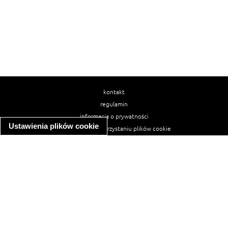
kontakt
regulamin
informacja o prywatności
Ustawienia plików cookie
informacja o wykorzystaniu plików cookie
ułatwienia dostępu
Najpopularniejsze przepisy
spaghetti bolognese
makaron z kurczakiem w sosie śmietanowym
kanapka z indykiem
ratatouille