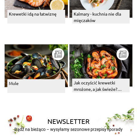
Krewetki idą na łatwiznę
Kalmary - kuchnia nie dla
mięczaków
Jak oczyścić krewetki
Mule
mrożone, a jak świeże?
Sprawdzona metoda
NEWSLETTER
Bądź na bieżąco – wysyłamy sezonowe przepisy i porady