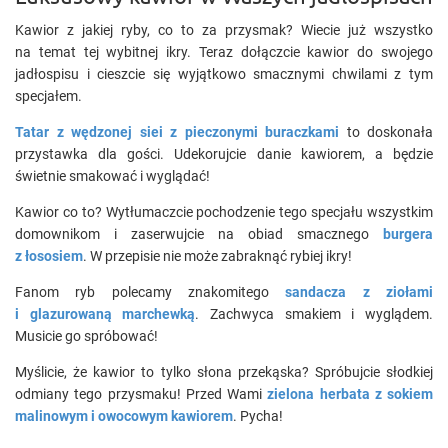
Kawior z jakiej ryby, co to za przysmak? Wiecie już wszystko
na temat tej wybitnej ikry. Teraz dołączcie kawior do swojego
jadłospisu i cieszcie się wyjątkowo smacznymi chwilami z tym
specjałem.
Tatar z wędzonej siei z pieczonymi buraczkami
to doskonała
przystawka dla gości. Udekorujcie danie kawiorem, a będzie
świetnie smakować i wyglądać!
Kawior co to? Wytłumaczcie pochodzenie tego specjału wszystkim
domownikom i zaserwujcie na obiad smacznego
burgera
z łososiem
. W przepisie nie może zabraknąć rybiej ikry!
Fanom ryb polecamy znakomitego
sandacza z ziołami
i glazurowaną marchewką
. Zachwyca smakiem i wyglądem.
Musicie go spróbować!
Myślicie, że kawior to tylko słona przekąska? Spróbujcie słodkiej
odmiany tego przysmaku! Przed Wami
zielona herbata z sokiem
malinowym i owocowym kawiorem
. Pycha!