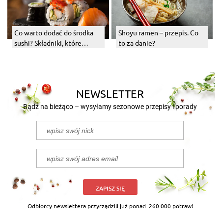
Shoyu ramen – przepis. Co
Co warto dodać do środka
to za danie?
sushi? Składniki, które
najlepiej pasują do tego
japońskiego dania
NEWSLETTER
Bądź na bieżąco – wysyłamy sezonowe przepisy i porady
ZAPISZ SIĘ
Odbiorcy newslettera przyrządzili już ponad
260 000 potraw!