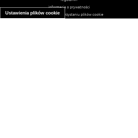
informacja o prywatności
Ustawienia plików cookie
informacja o wykorzystaniu plików cookie
ułatwienia dostępu
Najpopularniejsze przepisy
spaghetti bolognese
makaron z kurczakiem w sosie śmietanowym
kanapka z indykiem
ratatouille
lahmacun
mac and cheese
zupa minestrone
cannelloni ze szpinakiem i ricottą
spaghetti przepisy
makaron z kurczakiem
tagliatelle z kurczakiem