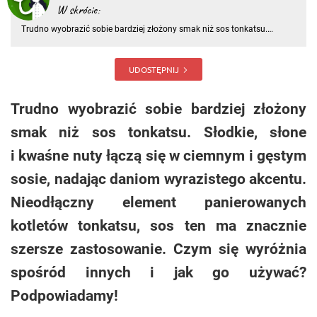
W skrócie:
Trudno wyobrazić sobie bardziej złożony smak niż sos tonkatsu.
Słodkie, słone i kwaśne nuty łączą się w ciemnym i gęstym sosie,
nadając daniom wyrazistego akcentu. Nieodłączny element
panierowanych kotletów tonkatsu, sos ten ma znacznie szersze
UDOSTĘPNIJ
zastosow
Trudno wyobrazić sobie bardziej złożony
smak niż sos tonkatsu. Słodkie, słone
i kwaśne nuty łączą się w ciemnym i gęstym
sosie, nadając daniom wyrazistego akcentu.
Nieodłączny element panierowanych
kotletów tonkatsu, sos ten ma znacznie
szersze zastosowanie. Czym się wyróżnia
spośród innych i jak go używać?
Podpowiadamy!