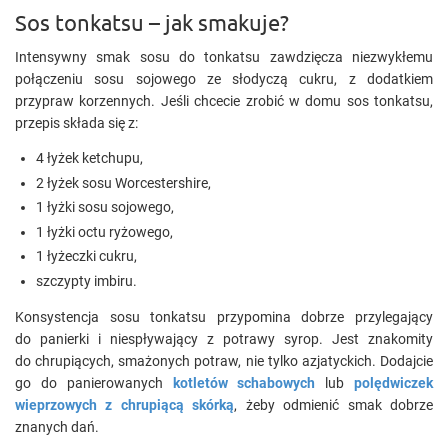
Sos tonkatsu – jak smakuje?
Intensywny smak sosu do tonkatsu zawdzięcza niezwykłemu
połączeniu sosu sojowego ze słodyczą cukru, z dodatkiem
przypraw korzennych. Jeśli chcecie zrobić w domu sos tonkatsu,
przepis składa się z:
4 łyżek ketchupu,
2 łyżek sosu Worcestershire,
1 łyżki sosu sojowego,
1 łyżki octu ryżowego,
1 łyżeczki cukru,
szczypty imbiru.
Konsystencja sosu tonkatsu przypomina dobrze przylegający
do panierki i niespływający z potrawy syrop. Jest znakomity
do chrupiących, smażonych potraw, nie tylko azjatyckich. Dodajcie
go do panierowanych
kotletów schabowych
lub
polędwiczek
wieprzowych z chrupiącą skórką
, żeby odmienić smak dobrze
znanych dań.