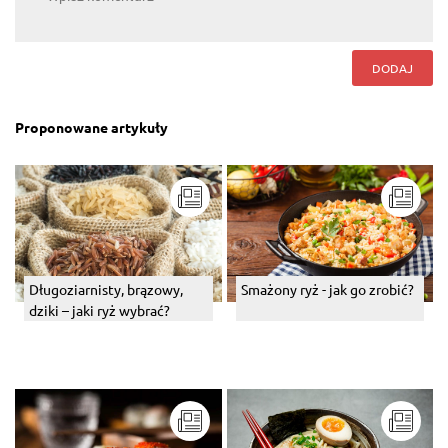
DODAJ
Proponowane artykuły
Długoziarnisty, brązowy,
Smażony ryż - jak go zrobić?
dziki – jaki ryż wybrać?