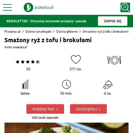
ZAPISZ SIĘ
NEWSLETTER - Otrzymuj sezonowe przepisy i porady
Przepisy.pl
Dania i przekąski
Dania główne
Smażony ryż z tofu i brokułami
Smażony ryż z tofu i brokułami
Autor:
przepisy.pl
35
271 os.
łatwe
30 min.
4 os.
POBIERZ PDF
UDOSTĘPNIJ
650 osób zapisało