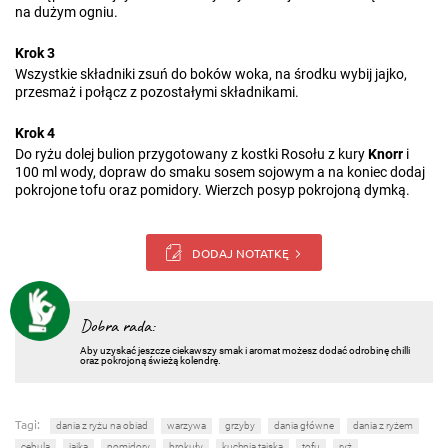
na dużym ogniu.
Krok 3
Wszystkie składniki zsuń do boków woka, na środku wybij jajko,
przesmaż i połącz z pozostałymi składnikami.
Krok 4
Do ryżu dolej bulion przygotowany z kostki Rosołu z kury
Knorr
i
100 ml wody, dopraw do smaku sosem sojowym a na koniec dodaj
pokrojone tofu oraz pomidory. Wierzch posyp pokrojoną dymką.
DODAJ NOTATKĘ
Dobra rada:
Aby uzyskać jeszcze ciekawszy smak i aromat możesz dodać odrobinę chilli
oraz pokrojoną świeżą kolendrę.
Tagi:
dania z ryżu na obiad
warzywa
grzyby
dania główne
dania z ryżem
cebula
jajka
pomidory
brokuły
kuchnia tajska
tofu
ryż