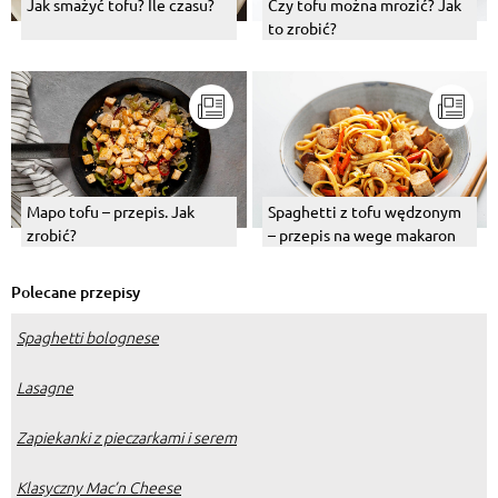
Jak smażyć tofu? Ile czasu?
Czy tofu można mrozić? Jak
to zrobić?
Mapo tofu – przepis. Jak
Spaghetti z tofu wędzonym
zrobić?
– przepis na wege makaron
Polecane przepisy
Spaghetti bolognese
Lasagne
Zapiekanki z pieczarkami i serem
Klasyczny Mac’n Cheese