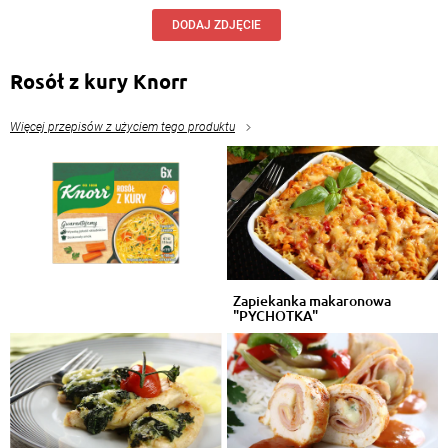
DODAJ ZDJĘCIE
Rosół z kury Knorr
Więcej przepisów z użyciem tego produktu
Zapiekanka makaronowa
"PYCHOTKA"