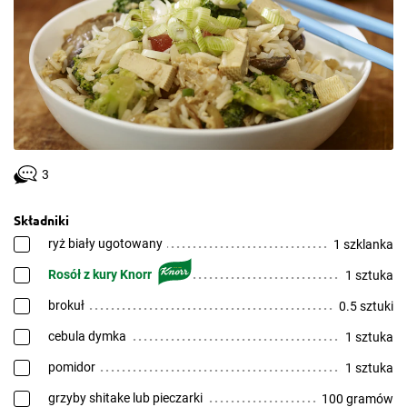
3
Składniki
ryż biały ugotowany
1 szklanka
Rosół z kury Knorr
1 sztuka
brokuł
0.5 sztuki
cebula dymka
1 sztuka
pomidor
1 sztuka
grzyby shitake lub pieczarki
100 gramów