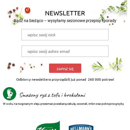
NEWSLETTER
Bądź na bieżąco – wysyłamy sezonowe przepisy i porady
ZAPISZ SIĘ
Odbiorcy newslettera przyrządzili już ponad
260 000 potraw!
Smażony ryż z tofu i brokułami
W woku na rozgrzanym oleju przesmaż posiekaną cebulę, czosnek, imbir oraz pokrojone grzyby.