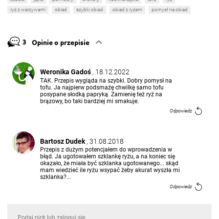
ryż z warzywami
obiad
szybki obiad
obiad z ryżem
pomysł na obiad
3
Opinie o przepisie
Weronika Gadoś
, 18.12.2022
TAK. Przepis wygląda na szybki. Dobry pomysł na
tofu. Ja najpierw podsmażę chwilkę samo tofu
posypane słodką papryką. Zamienię też ryż na
brązowy, bo taki bardziej mi smakuje.
Odpowiedz
Bartosz Dudek
, 31.08.2018
Przepis z dużym potencjałem do wprowadzenia w
błąd. Ja ugotowałem szklankę ryżu, a na koniec się
okazało, że miała być szklanka ugotowanego... skąd
mam wiedzieć ile ryżu wsypać żeby akurat wyszła mi
szklanka?...
Odpowiedz
Odpowiedzi (1)