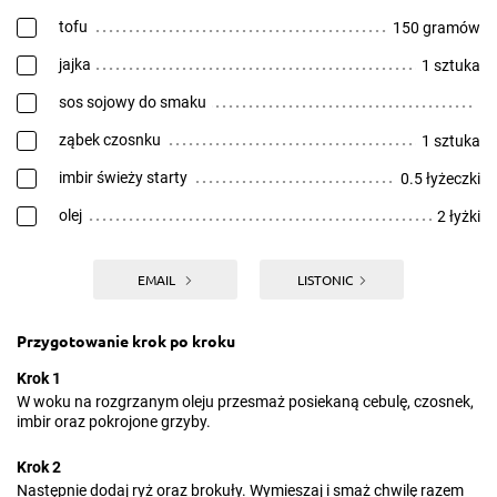
tofu
150 gramów
jajka
1 sztuka
sos sojowy do smaku
ząbek czosnku
1 sztuka
imbir świeży starty
0.5 łyżeczki
olej
2 łyżki
EMAIL
LISTONIC
Przygotowanie krok po kroku
Krok 1
W woku na rozgrzanym oleju przesmaż posiekaną cebulę, czosnek,
imbir oraz pokrojone grzyby.
Krok 2
Następnie dodaj ryż oraz brokuły. Wymieszaj i smaż chwilę razem