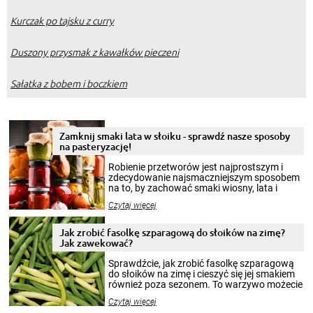
Kurczak po tajsku z curry
Duszony przysmak z kawałków pieczeni
Sałatka z bobem i boczkiem
Zamknij smaki lata w słoiku - sprawdź nasze sposoby
na pasteryzację!
Robienie przetworów jest najprostszym i
zdecydowanie najsmaczniejszym sposobem
na to, by zachować smaki wiosny, lata i
jesieni na dłużej. Można robić setki zdjęć
Czytaj więcej
krajobrazów, by cieszyć nimi oko w sezonie
zimowym, ale to smaczny posiłek pozwoli w
pełni poczuć atmosferę cieplejszych
Jak zrobić fasolkę szparagową do słoików na zimę?
miesięcy. Przygotowanie słoików ze
Jak zawekować?
smakowitą zawartością musi obejmować
patenty, które pozwolą zachować świeżość
Sprawdźcie, jak zrobić fasolkę szparagową
przetworów.
do słoików na zimę i cieszyć się jej smakiem
również poza sezonem. To warzywo możecie
wekować na wiele sposobów. Wykorzystajcie
Czytaj więcej
nasze propozycje!