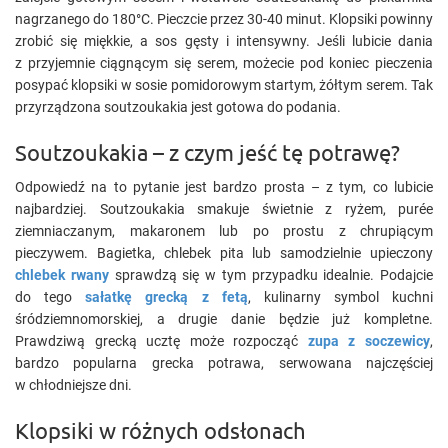
nagrzanego do 180°C. Pieczcie przez 30-40 minut. Klopsiki powinny
zrobić się miękkie, a sos gęsty i intensywny. Jeśli lubicie dania
z przyjemnie ciągnącym się serem, możecie pod koniec pieczenia
posypać klopsiki w sosie pomidorowym startym, żółtym serem. Tak
przyrządzona soutzoukakia jest gotowa do podania.
Soutzoukakia – z czym jeść tę potrawę?
Odpowiedź na to pytanie jest bardzo prosta – z tym, co lubicie
najbardziej. Soutzoukakia smakuje świetnie z ryżem, purée
ziemniaczanym, makaronem lub po prostu z chrupiącym
pieczywem. Bagietka, chlebek pita lub samodzielnie upieczony
chlebek rwany
sprawdzą się w tym przypadku idealnie. Podajcie
do tego
sałatkę grecką z fetą
, kulinarny symbol kuchni
śródziemnomorskiej, a drugie danie będzie już kompletne.
Prawdziwą grecką ucztę może rozpocząć
zupa z soczewicy
,
bardzo popularna grecka potrawa, serwowana najczęściej
w chłodniejsze dni.
Klopsiki w różnych odsłonach