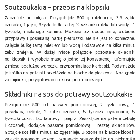
Soutzoukakia – przepis na klopsiki
Zacznijcie od mięsa. Przygotujcie 500 g mielonego, 2-3 ząbki
czosnku, 1 jajko, 3 łyżki bułki tartej, ½ szklanki mleka lub wody i 1
łyżeczkę mielonego kuminu. Możecie też dodać inne, ulubione
przyprawy i posiekaną natkę pietruszki, ale nie jest to konieczne.
Zalejcie bułkę tartą mlekiem lub wodą i odstawcie na kilka minut,
żeby zmiękła. W dużej misce połączcie pozostałe składniki
na klopsiki i wyróbcie masę o jednolitej konsystencji. Uformujcie
z mięsa podłużne wałeczki, przypominające kiełbaski. Podsmażcie
je krótko na patelni i przełóżcie na blachę do pieczenia. Następnie
zajmijcie się przygotowaniem sosu pomidorowego.
Składniki na sos do potrawy soutzoukakia
Przygotujcie 500 ml passaty pomidorowej, 2 łyżki oliwy, 1
posiekaną cebulę, 2 ząbki czosnku, ½ łyżeczki cynamonu, ½
łyżeczki cukru, liść laurowy i pieprz. Zeszklijcie na patelni cebulę
i czosnek, dodajcie passatę pomidorową i resztę składników.
Gotujcie sos kilka minut, aż zgęstnieje. Ułożone na blaszce klopsiki
zalejcie gotowym sosem i wstawcie soutzoukakię do piekarnika