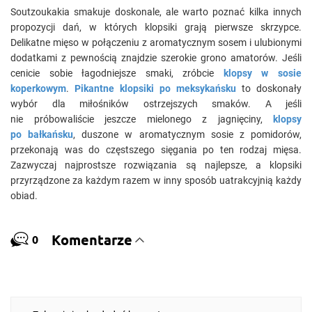
Soutzoukakia smakuje doskonale, ale warto poznać kilka innych
propozycji dań, w których klopsiki grają pierwsze skrzypce.
Delikatne mięso w połączeniu z aromatycznym sosem i ulubionymi
dodatkami z pewnością znajdzie szerokie grono amatorów. Jeśli
cenicie sobie łagodniejsze smaki, zróbcie
klopsy w sosie
koperkowym
.
Pikantne klopsiki po meksykańsku
to doskonały
wybór dla miłośników ostrzejszych smaków. A jeśli
nie próbowaliście jeszcze mielonego z jagnięciny,
klopsy
po bałkańsku
, duszone w aromatycznym sosie z pomidorów,
przekonają was do częstszego sięgania po ten rodzaj mięsa.
Zazwyczaj najprostsze rozwiązania są najlepsze, a klopsiki
przyrządzone za każdym razem w inny sposób uatrakcyjnią każdy
obiad.
Komentarze
0