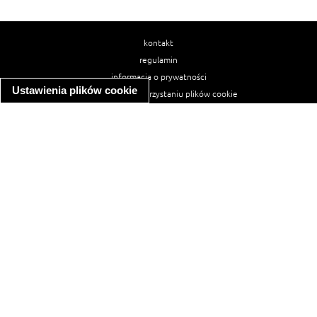
kontakt
regulamin
informacja o prywatności
Ustawienia plików cookie
informacja o wykorzystaniu plików cookie
ułatwienia dostępu
Najpopularniejsze przepisy
spaghetti bolognese
makaron z kurczakiem w sosie śmietanowym
kanapka z indykiem
ratatouille
lahmacun
mac and cheese
zupa minestrone
cannelloni ze szpinakiem i ricottą