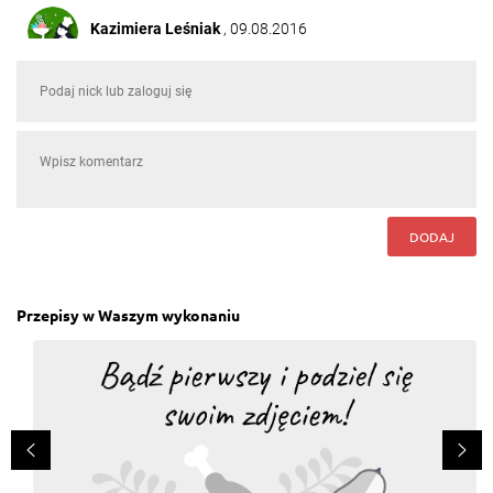
Kazimiera Leśniak
, 09.08.2016
Znam ten smak.właśnie wróciłam z Albanii z
Sarandy
Odpowiedz
Bernard Ruda
, 09.08.2016
Jadłem tylko w Bułgarii mało doprawione
Odpowiedz
DODAJ
Beata Czaplińska
, 09.08.2016
Do tych klopsów b.pasują zioła dalmatyńskie,pachną
Chorwacją i całymi Bałkanami !
Przepisy w Waszym wykonaniu
Odpowiedz
Krystyna Piecyk
, 09.08.2016
He,he,he!Konia z rzędem za jagnięcinę!Chyba na
Bałkanach?!
Odpowiedz