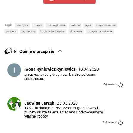
Tagi:
warzywa
mięso
dania główne
cebula
jajka
mięso mielone
pulpety
jagnięcina
kuchnia bałkańska
duszenie
przepis na wakacje
6
Opinie o przepisie
Iwona Ryniewicz Ryniewicz
, 18.04.2020
przepyszne robię drugi raz . bardzo polecam.
smacznego.
Odpowiedz
Jadwiga Jarząb
, 23.03.2020
TAK . Ja dodaje jeszcze czosnek granulowny i
pulpety dusze zalewajac sosem slodko-kwasnym
wlasnej roboty
Odpowiedz