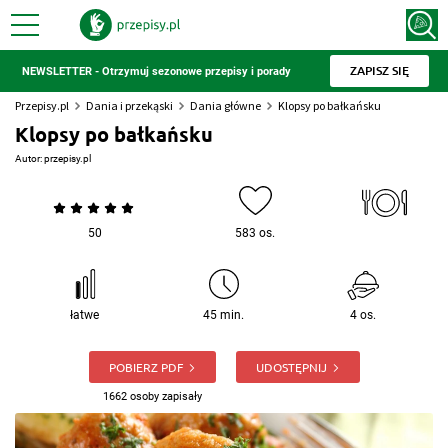
ZAPISZ SIĘ
NEWSLETTER - Otrzymuj sezonowe przepisy i porady
Przepisy.pl
Dania i przekąski
Dania główne
Klopsy po bałkańsku
Klopsy po bałkańsku
Autor:
przepisy.pl
50
583 os.
łatwe
45 min.
4 os.
POBIERZ PDF
UDOSTĘPNIJ
1662 osoby zapisały