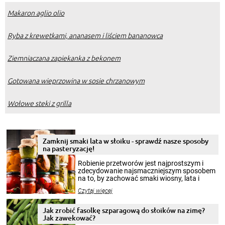
Makaron aglio olio
Ryba z krewetkami, ananasem i liściem bananowca
Ziemniaczana zapiekanka z bekonem
Gotowana wieprzowina w sosie chrzanowym
Wołowe steki z grilla
Zamknij smaki lata w słoiku - sprawdź nasze sposoby
na pasteryzację!
Robienie przetworów jest najprostszym i
zdecydowanie najsmaczniejszym sposobem
na to, by zachować smaki wiosny, lata i
jesieni na dłużej. Można robić setki zdjęć
Czytaj więcej
krajobrazów, by cieszyć nimi oko w sezonie
zimowym, ale to smaczny posiłek pozwoli w
pełni poczuć atmosferę cieplejszych
Jak zrobić fasolkę szparagową do słoików na zimę?
miesięcy. Przygotowanie słoików ze
Jak zawekować?
smakowitą zawartością musi obejmować