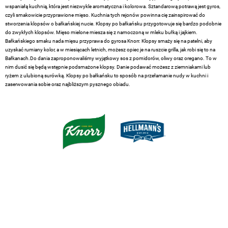
wspaniałą kuchnią, która jest niezwykle aromatyczna i kolorowa. Sztandarową potrawą jest gyros,
czyli smakowicie przyprawione mięso. Kuchnia tych rejonów powinna cię zainspirować do
stworzenia klopsów o bałkańskiej nucie. Klopsy po bałkańsku przygotowuje się bardzo podobnie
do zwykłych klopsów. Mięso mielone miesza się z namoczoną w mleku bułką i jajkiem.
Bałkańskiego smaku nada mięsu przyprawa do gyrosa Knorr. Klopsy smaży się na patelni, aby
uzyskać rumiany kolor, a w miesiącach letnich, możesz opiec je na ruszcie grilla, jak robi się to na
Bałkanach.Do dania zaproponowaliśmy wyjątkowy sos z pomidorów, oliwy oraz oregano. To w
nim dusić się będą wstępnie podsmażone klopsy. Danie podawać możesz z ziemniakami lub
ryżem z ulubioną surówką. Klopsy po bałkańsku to sposób na przełamanie nudy w kuchni i
zaserwowania sobie oraz najbliższym pysznego obiadu.