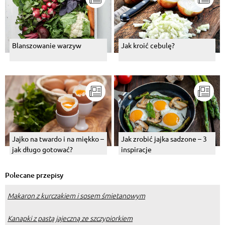
Blanszowanie warzyw
Jak kroić cebulę?
Jajko na twardo i na miękko –
Jak zrobić jajka sadzone – 3
jak długo gotować?
inspiracje
Polecane przepisy
Makaron z kurczakiem i sosem śmietanowym
Kanapki z pastą jajeczną ze szczypiorkiem