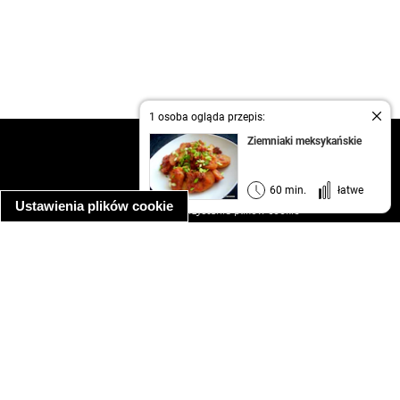
1 osoba ogląda przepis:
Ziemniaki meksykańskie
kontakt
regulamin
informacja o prywatności
60 min.
łatwe
Ustawienia plików cookie
informacja o wykorzystaniu plików cookie
ułatwienia dostępu
Najpopularniejsze przepisy
spaghetti bolognese
makaron z kurczakiem w sosie śmietanowym
kanapka z indykiem
ratatouille