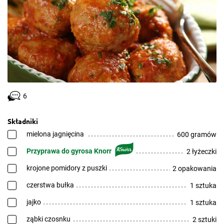
6
Składniki
mielona jagnięcina
600 gramów
Przyprawa do gyrosa Knorr
2 łyżeczki
krojone pomidory z puszki
2 opakowania
czerstwa bułka
1 sztuka
jajko
1 sztuka
ząbki czosnku
2 sztuki