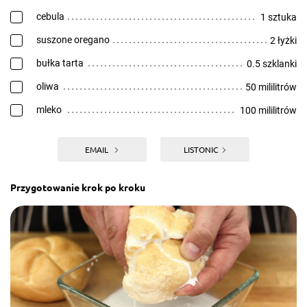
cebula
1 sztuka
suszone oregano
2 łyżki
bułka tarta
0.5 szklanki
oliwa
50 mililitrów
mleko
100 mililitrów
EMAIL
LISTONIC
Przygotowanie krok po kroku