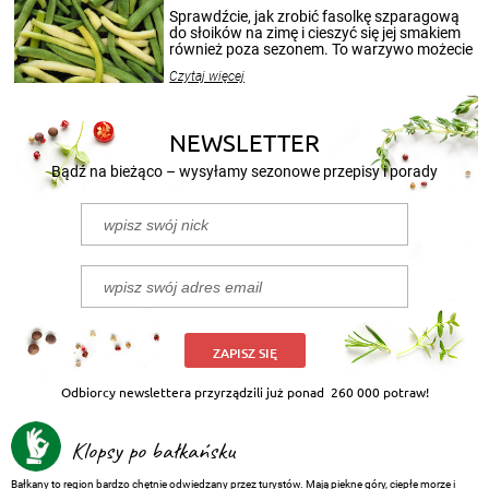
patenty, które pozwolą zachować świeżość
Sprawdźcie, jak zrobić fasolkę szparagową
przetworów.
do słoików na zimę i cieszyć się jej smakiem
również poza sezonem. To warzywo możecie
wekować na wiele sposobów. Wykorzystajcie
Czytaj więcej
nasze propozycje!
NEWSLETTER
Bądź na bieżąco – wysyłamy sezonowe przepisy i porady
ZAPISZ SIĘ
Odbiorcy newslettera przyrządzili już ponad
260 000 potraw!
Klopsy po bałkańsku
Bałkany to region bardzo chętnie odwiedzany przez turystów. Mają piekne góry, ciepłe morze i