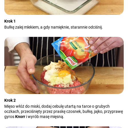
Krok 1
Bułkę zalej mlekiem, a gdy namięknie, starannie odciśnij.
Krok 2
Mięso włóż do miski, dodaj cebulę utartą na tarce o grubych
oczkach, przeciśnięty przez praskę czosnek, bułkę, jajko, przyprawę
gyros
Knorr
i wyrób masę mięsną.