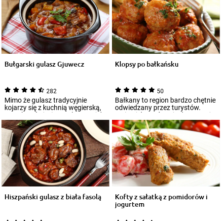
Bułgarski gulasz Gjuwecz
Klopsy po bałkańsku
282
50
Mimo że gulasz tradycyjnie
Bałkany to region bardzo chętnie
kojarzy się z kuchnią węgierską,
odwiedzany przez turystów.
na całym świecie spotkamy wiele
Mają piekne góry, ciepłe morze i
jego...
wspa...
Hiszpański gulasz z biała fasolą
Kofty z sałatką z pomidorów i
jogurtem