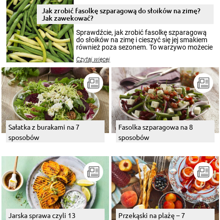
zimowym, ale to smaczny posiłek pozwoli w
pełni poczuć atmosferę cieplejszych
Jak zrobić fasolkę szparagową do słoików na zimę?
miesięcy. Przygotowanie słoików ze
Jak zawekować?
smakowitą zawartością musi obejmować
patenty, które pozwolą zachować świeżość
Sprawdźcie, jak zrobić fasolkę szparagową
przetworów.
do słoików na zimę i cieszyć się jej smakiem
również poza sezonem. To warzywo możecie
wekować na wiele sposobów. Wykorzystajcie
Czytaj więcej
nasze propozycje!
Sałatka z burakami na 7
Fasolka szparagowa na 8
sposobów
sposobów
Jarska sprawa czyli 13
Przekąski na plażę – 7