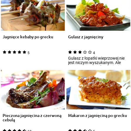
Jagnięce kebaby po grecku
Gulasz z jagnięciny
5
4
Gulasz z łopatki wieprzowej nie
jest niczym wyszukanym. Ale
wystarczy zmienić rodzaj mięsa
na dzi...
Pieczona jagnięcina z czerwoną
Makaron z jagnięciną po grecku
cebulą