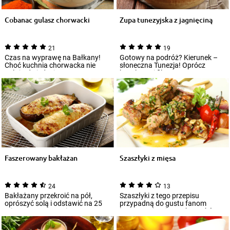
Cobanac gulasz chorwacki
Zupa tunezyjska z jagnięciną
21
19
Czas na wyprawę na Bałkany!
Gotowy na podróż? Kierunek –
Choć kuchnia chorwacka nie
słoneczna Tunezja! Oprócz
należy do jednej z
kapelusza i filtra
popularniejszych, to ze...
przeciwsłonecznego, prz...
Faszerowany bakłażan
Szaszłyki z mięsa
24
13
Bakłażany przekroić na pół,
Szaszłyki z tego przepisu
oprószyć solą i odstawić na 25
przypadną do gustu fanom
minut. Po tym czasie warzywa
intensywnie mięsnych smaków.
wypłukać...
Przygotujesz je z...