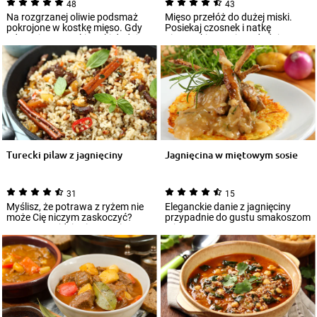
48
43
Na rozgrzanej oliwie podsmaż
Mięso przełóż do dużej miski.
pokrojone w kostkę mięso. Gdy
Posiekaj czosnek i natkę
odparują wszystkie soki dodaj
pietruszki. Do mięsa dodaj
przekroj...
czosnek, kumin...
Turecki pilaw z jagnięciny
Jagnięcina w miętowym sosie
31
15
Myślisz, że potrawa z ryżem nie
Eleganckie danie z jagnięciny
może Cię niczym zaskoczyć?
przypadnie do gustu smakoszom
Zawsze znajdzie się przepis,
mięsa serwowanego z
który prz...
wyrazistymi sosam...