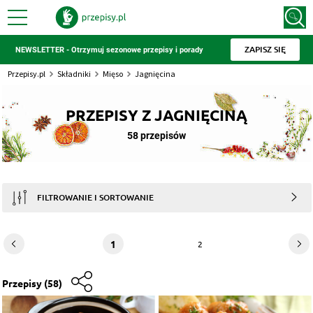
ZAPISZ SIĘ
NEWSLETTER - Otrzymuj sezonowe przepisy i porady
Przepisy.pl
Składniki
Mięso
Jagnięcina
PRZEPISY Z JAGNIĘCINĄ
58 przepisów
FILTROWANIE I SORTOWANIE
1
2
Przepisy
(58)