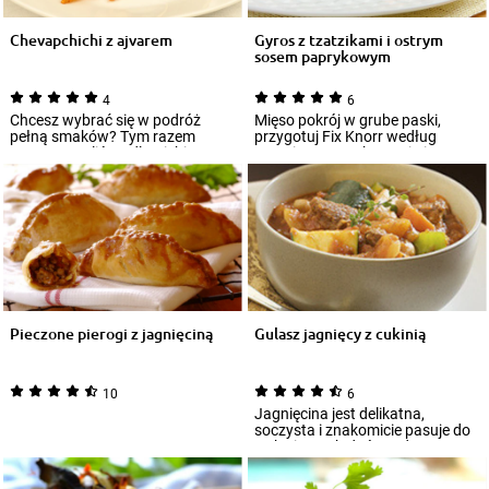
Chevapchichi z ajvarem
Gyros z tzatzikami i ostrym
sosem paprykowym
4
6
Chcesz wybrać się w podróż
Mięso pokrój w grube paski,
pełną smaków? Tym razem
przygotuj Fix Knorr według
przygotowaliśmy dla Ciebie
przepisu na opakowaniu i
recepturę na bałkań...
zamarynuj w nim m...
Pieczone pierogi z jagnięciną
Gulasz jagnięcy z cukinią
10
6
Jagnięcina jest delikatna,
soczysta i znakomicie pasuje do
wykwintnych dań. Godną
polecenia potra...