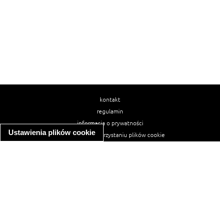
kontakt
regulamin
informacja o prywatności
Ustawienia plików cookie
informacja o wykorzystaniu plików cookie
ułatwienia dostępu
Najpopularniejsze przepisy
spaghetti bolognese
makaron z kurczakiem w sosie śmietanowym
kanapka z indykiem