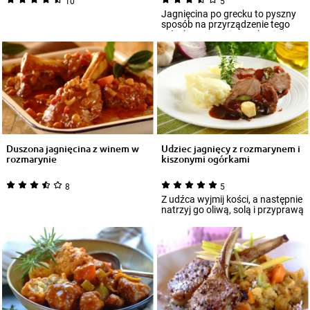
10
5
Jagnięcina po grecku to pyszny
sposób na przyrządzenie tego
szlachetnego mięsa. Chociaż w
Polsce...
Duszona jagnięcina z winem w
Udziec jagnięcy z rozmarynem i
rozmarynie
kiszonymi ogórkami
8
5
Z udźca wyjmij kości, a następnie
natrzyj go oliwą, solą i przyprawą
Knorr.