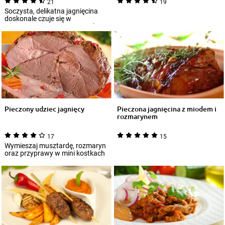
21
19
Soczysta, delikatna jagnięcina
doskonale czuje się w
towarzystwie aromatycznych
ziół. Spróbujcie...
Pieczony udziec jagnięcy
Pieczona jagnięcina z miodem i
rozmarynem
17
15
Wymieszaj musztardę, rozmaryn
oraz przyprawy w mini kostkach
Knorr. Natrzyj nią jagnięcinę i
wsta...