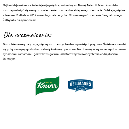
Najbardziej ceniona na świecie jest jagnięcina pochodząca z Nowej Zelandii. Mimo to śmiało
można posłużyć się znanym powiedzeniem: cudze chwalicie, swego nie znacie. Polska jagnięcina
z terenów Podhala w 2012 roku otrzymała certyfikat Chronionego Oznaczenia Geograficznego.
Żal byłoby nie spróbować!
Dla urozmaicenia:
Do zrobienia marynaty do jagnięciny można użyć bardzo wyrazistych przypraw. Świetnie sprawdzi
się połączenie papryczki chili z cebulą, kurkumą i pieprzem. Nie obawiajcie się korzennych smaków
cynamonu, kardamonu, goździków i gałki muszkatołowej zestawionych z kolendrą i liściem
laurowym.