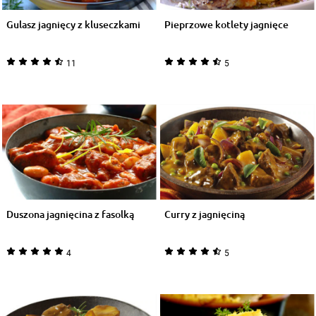
Gulasz jagnięcy z kluseczkami
Pieprzowe kotlety jagnięce
11
5
Duszona jagnięcina z fasolką
Curry z jagnięciną
4
5