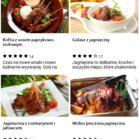
Kofta z sosem paprykowo-
Gulasz z jagnięciny
ziołowym
14
17
Czas na nowe smaki i nowe
Jagnięcina to delikatne, kruche i
kulinarne wyzwania. Dziś na
soczyste mięso, które znakomicie
obiad przyrządź kofty z sosem
nadaje się na kotlety oraz aro...
paprykowo-zio...
Jagnięcina z rozmarynem i
Wolno pieczona jagnięcina
jałowcem