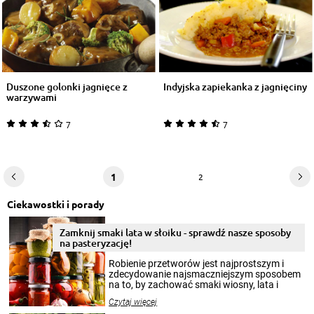
Duszone golonki jagnięce z
Indyjska zapiekanka z jagnięciny
warzywami
7
7
1
2
Ciekawostki i porady
Zamknij smaki lata w słoiku - sprawdź nasze sposoby
na pasteryzację!
Robienie przetworów jest najprostszym i
zdecydowanie najsmaczniejszym sposobem
na to, by zachować smaki wiosny, lata i
jesieni na dłużej. Można robić setki zdjęć
Czytaj więcej
krajobrazów, by cieszyć nimi oko w sezonie