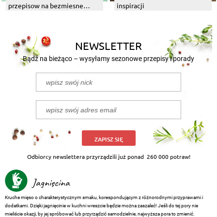
przepisow na bezmiesne
inspiracji
dania z grilla
NEWSLETTER
Bądź na bieżąco – wysyłamy sezonowe przepisy i porady
ZAPISZ SIĘ
Odbiorcy newslettera przyrządzili już ponad
260 000 potraw!
Jagnięcina
Kruche mięso o charakterystycznym smaku, korespondującym z różnorodnymi przyprawami i
dodatkami. Dzięki jagnięcinie w kuchni wreszcie będzie można zaszaleć! Jeśli do tej pory nie
mieliście okazji, by jej spróbować lub przyrządzić samodzielnie, najwyższa pora to zmienić.