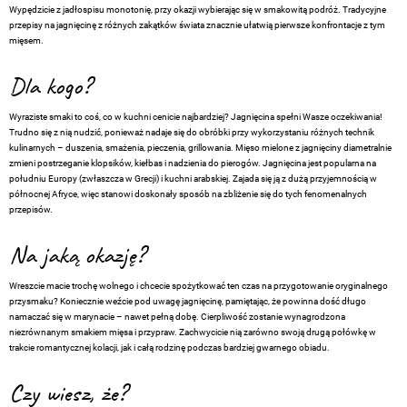
Wypędzicie z jadłospisu monotonię, przy okazji wybierając się w smakowitą podróż. Tradycyjne
przepisy na jagnięcinę z różnych zakątków świata znacznie ułatwią pierwsze konfrontacje z tym
mięsem.
Dla kogo?
Wyraziste smaki to coś, co w kuchni cenicie najbardziej? Jagnięcina spełni Wasze oczekiwania!
Trudno się z nią nudzić, ponieważ nadaje się do obróbki przy wykorzystaniu różnych technik
kulinarnych – duszenia, smażenia, pieczenia, grillowania. Mięso mielone z jagnięciny diametralnie
zmieni postrzeganie klopsików, kiełbas i nadzienia do pierogów. Jagnięcina jest popularna na
południu Europy (zwłaszcza w Grecji) i kuchni arabskiej. Zajada się ją z dużą przyjemnością w
północnej Afryce, więc stanowi doskonały sposób na zbliżenie się do tych fenomenalnych
przepisów.
Na jaką okazję?
Wreszcie macie trochę wolnego i chcecie spożytkować ten czas na przygotowanie oryginalnego
przysmaku? Koniecznie weźcie pod uwagę jagnięcinę, pamiętając, że powinna dość długo
namaczać się w marynacie – nawet pełną dobę. Cierpliwość zostanie wynagrodzona
niezrównanym smakiem mięsa i przypraw. Zachwycicie nią zarówno swoją drugą połówkę w
trakcie romantycznej kolacji, jak i całą rodzinę podczas bardziej gwarnego obiadu.
Czy wiesz, że?