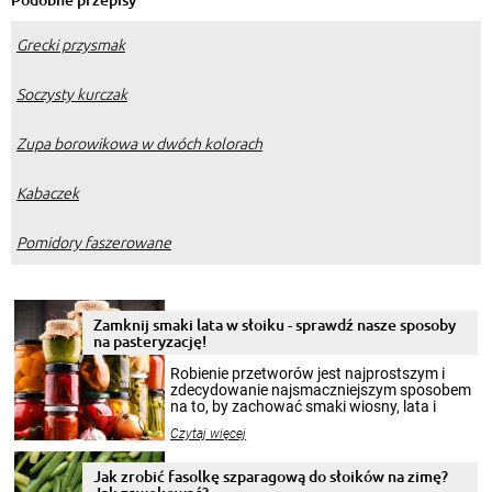
Grecki przysmak
Soczysty kurczak
Zupa borowikowa w dwóch kolorach
Kabaczek
Pomidory faszerowane
Zamknij smaki lata w słoiku - sprawdź nasze sposoby
na pasteryzację!
Robienie przetworów jest najprostszym i
zdecydowanie najsmaczniejszym sposobem
na to, by zachować smaki wiosny, lata i
jesieni na dłużej. Można robić setki zdjęć
Czytaj więcej
krajobrazów, by cieszyć nimi oko w sezonie
zimowym, ale to smaczny posiłek pozwoli w
pełni poczuć atmosferę cieplejszych
Jak zrobić fasolkę szparagową do słoików na zimę?
miesięcy. Przygotowanie słoików ze