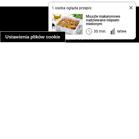
1 osoba ogląda przepis:
kontakt
Muszle makaronowe
nadziewane mięsem
regulamin
mielonym
informacja o prywatności
30 min.
łatwe
Ustawienia plików cookie
informacja o wykorzystaniu plików cookie
ułatwienia dostępu
Najpopularniejsze przepisy
spaghetti bolognese
makaron z kurczakiem w sosie śmietanowym
kanapka z indykiem
ratatouille
lahmacun
mac and cheese
zupa minestrone
cannelloni ze szpinakiem i ricottą