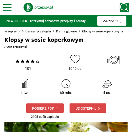
ZAPISZ SIĘ
NEWSLETTER - Otrzymuj sezonowe przepisy i porady
Przepisy.pl
Dania i przekąski
Dania główne
Klopsy w sosie koperkowym
Klopsy w sosie koperkowym
Autor:
przepisy.pl
101
1042 os.
łatwe
60 min.
4 os.
POBIERZ PDF
UDOSTĘPNIJ
2105 osób zapisało