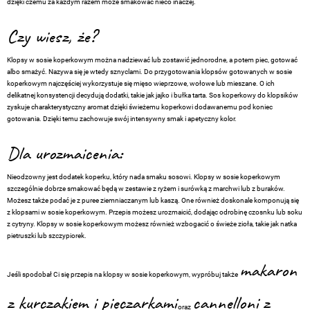
dzięki czemu za każdym razem może smakować nieco inaczej.
Czy wiesz, że?
Klopsy w sosie koperkowym można nadziewać lub zostawić jednorodne, a potem piec, gotować
albo smażyć. Nazywa się je wtedy sznyclami. Do przygotowania klopsów gotowanych w sosie
koperkowym najczęściej wykorzystuje się mięso wieprzowe, wołowe lub mieszane. O ich
delikatnej konsystencji decydują dodatki, takie jak jajko i bułka tarta. Sos koperkowy do klopsików
zyskuje charakterystyczny aromat dzięki świeżemu koperkowi dodawanemu pod koniec
gotowania. Dzięki temu zachowuje swój intensywny smak i apetyczny kolor.
Dla urozmaicenia:
Nieodzowny jest dodatek koperku, który nada smaku sosowi. Klopsy w sosie koperkowym
szczególnie dobrze smakować będą w zestawie z ryżem i surówką z marchwi lub z buraków.
Możesz także podać je z puree ziemniaczanym lub kaszą. One również doskonale komponują się
z klopsami w sosie koperkowym. Przepis możesz urozmaicić, dodając odrobinę czosnku lub soku
z cytryny. Klopsy w sosie koperkowym możesz również wzbogacić o świeże zioła, takie jak natka
pietruszki lub szczypiorek.
makaron
Jeśli spodobał Ci się przepis na klopsy w sosie koperkowym, wypróbuj także
z kurczakiem i pieczarkami
cannelloni z
oraz