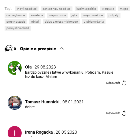
Tagi:
indyk na obiad
dania z ryżu na obiad
kuchnia polska
warzywa
mięso
dania główne
śmietana
wieprzowina
jajka
mięso mielone
pulpety
prosty przepis
obiad
obiad z mięsa mielonego
ulubione dania
pomysł na obiad
5
Opinie o przepisie
Ola
, 29.08.2023
Bardzo pyszne i latwe w wykonaniu. Polecam. Pasuje
też do kasz. Mniam
Odpowiedz
Tomasz Humnicki
, 08.01.2021
dobre
Odpowiedz
Irena Rogacka
, 28.05.2020