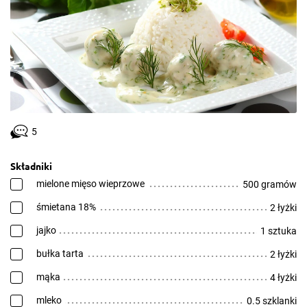
5
Składniki
mielone mięso wieprzowe
500 gramów
śmietana 18%
2 łyżki
jajko
1 sztuka
bułka tarta
2 łyżki
mąka
4 łyżki
mleko
0.5 szklanki