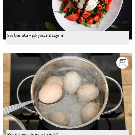
Ser burrata – jak jeść? Z czym?
Poszetowanie – co to jest?