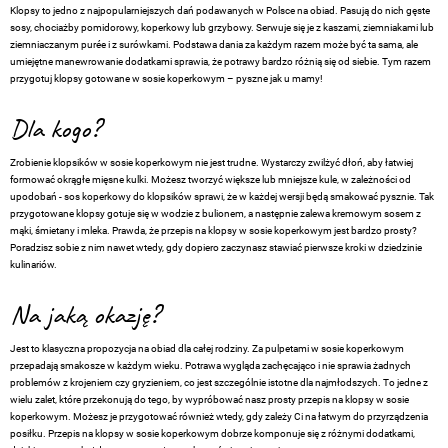
Klopsy to jedno z najpopularniejszych dań podawanych w Polsce na obiad. Pasują do nich gęste
sosy, chociażby pomidorowy, koperkowy lub grzybowy. Serwuje się je z kaszami, ziemniakami lub
ziemniaczanym purée i z surówkami. Podstawa dania za każdym razem może być ta sama, ale
umiejętne manewrowanie dodatkami sprawia, że potrawy bardzo różnią się od siebie. Tym razem
przygotuj klopsy gotowane w sosie koperkowym – pyszne jak u mamy!
Dla kogo?
Zrobienie klopsików w sosie koperkowym nie jest trudne. Wystarczy zwilżyć dłoń, aby łatwiej
formować okrągłe mięsne kulki. Możesz tworzyć większe lub mniejsze kule, w zależności od
upodobań - sos koperkowy do klopsików sprawi, że w każdej wersji będą smakować pysznie. Tak
przygotowane klopsy gotuje się w wodzie z bulionem, a następnie zalewa kremowym sosem z
mąki, śmietany i mleka. Prawda, że przepis na klopsy w sosie koperkowym jest bardzo prosty?
Poradzisz sobie z nim nawet wtedy, gdy dopiero zaczynasz stawiać pierwsze kroki w dziedzinie
kulinariów.
Na jaką okazję?
Jest to klasyczna propozycja na obiad dla całej rodziny. Za pulpetami w sosie koperkowym
przepadają smakosze w każdym wieku. Potrawa wygląda zachęcająco i nie sprawia żadnych
problemów z krojeniem czy gryzieniem, co jest szczególnie istotne dla najmłodszych. To jedne z
wielu zalet, które przekonują do tego, by wypróbować nasz prosty przepis na klopsy w sosie
koperkowym. Możesz je przygotować również wtedy, gdy zależy Ci na łatwym do przyrządzenia
posiłku. Przepis na klopsy w sosie koperkowym dobrze komponuje się z różnymi dodatkami,