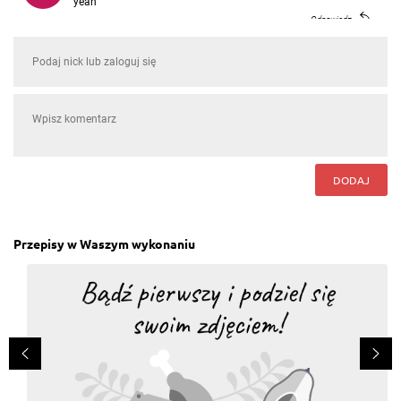
yeah
Odpowiedz
Maja Dokładna
, 04.05.2016
Rewelacja, dodałam znacznie więcej kopru i podalam
z makaronem. Polecam
Odpowiedz
Katarzyna Jazdzewska
, 28.04.2016
DODAJ
pyszności!
Odpowiedz
Przepisy w Waszym wykonaniu