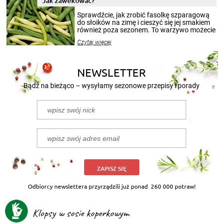
Jak zawekować?
smakowitą zawartością musi obejmować
patenty, które pozwolą zachować świeżość
Sprawdźcie, jak zrobić fasolkę szparagową
przetworów.
do słoików na zimę i cieszyć się jej smakiem
również poza sezonem. To warzywo możecie
wekować na wiele sposobów. Wykorzystajcie
Czytaj więcej
nasze propozycje!
NEWSLETTER
Bądź na bieżąco – wysyłamy sezonowe przepisy i porady
ZAPISZ SIĘ
Odbiorcy newslettera przyrządzili już ponad
260 000 potraw!
Klopsy w sosie koperkowym