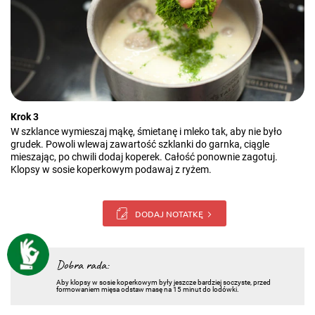
Krok 3
W szklance wymieszaj mąkę, śmietanę i mleko tak, aby nie było
grudek. Powoli wlewaj zawartość szklanki do garnka, ciągle
mieszając, po chwili dodaj koperek. Całość ponownie zagotuj.
Klopsy w sosie koperkowym podawaj z ryżem.
DODAJ NOTATKĘ
Dobra rada:
Aby klopsy w sosie koperkowym były jeszcze bardziej soczyste, przed
formowaniem mięsa odstaw masę na 15 minut do lodówki.