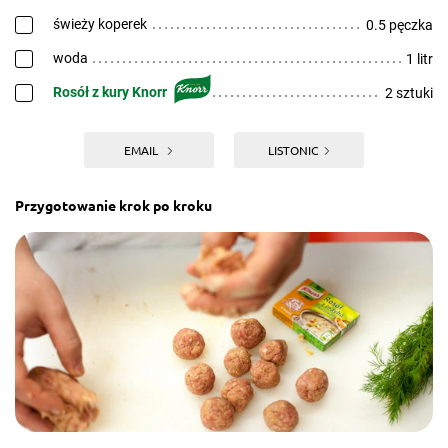
świeży koperek
0.5 pęczka
woda
1 litr
Rosół z kury Knorr
2 sztuki
EMAIL
LISTONIC
Przygotowanie krok po kroku