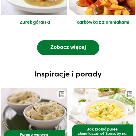
Żurek góralski
Karkówka z ziemniakami
Zobacz więcej
Inspiracje i porady
Jak zrobić puree
ziemniaczane? Sposoby na
Puree z warzyw