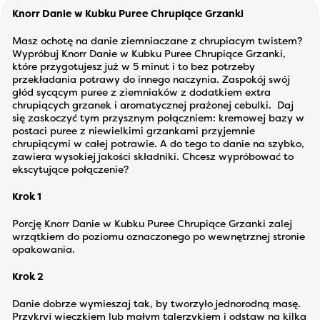
Knorr Danie w Kubku Puree Chrupiące Grzanki
Masz ochotę na danie ziemniaczane z chrupiacym twistem?
Wypróbuj Knorr Danie w Kubku Puree Chrupiące Grzanki,
które przygotujesz już w 5 minut i to bez potrzeby
przekładania potrawy do innego naczynia. Zaspokój swój
głód sycącym puree z ziemniaków z dodatkiem extra
chrupiących grzanek i aromatycznej prażonej cebulki. Daj
się zaskoczyć tym przysznym połączniem: kremowej bazy w
postaci puree z niewielkimi grzankami przyjemnie
chrupiącymi w całej potrawie. A do tego to danie na szybko,
zawiera wysokiej jakości składniki. Chcesz wypróbować to
ekscytujące połączenie?
Krok 1
Porcję Knorr Danie w Kubku Puree Chrupiące Grzanki zalej
wrzątkiem do poziomu oznaczonego po wewnętrznej stronie
opakowania.
Krok 2
Danie dobrze wymieszaj tak, by tworzyło jednorodną masę.
Przykryj wieczkiem lub małym talerzykiem i odstaw na kilka