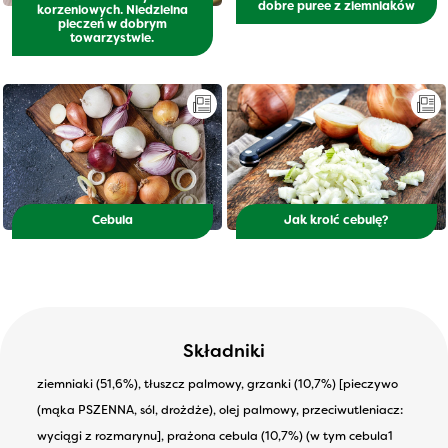
dobre puree z ziemniaków
korzeniowych. Niedzielna
pieczeń w dobrym
towarzystwie.
Cebula
Jak kroić cebulę?
Składniki
ziemniaki (51,6%), tłuszcz palmowy, grzanki (10,7%) [pieczywo
(mąka PSZENNA, sól, drożdże), olej palmowy, przeciwutleniacz:
wyciągi z rozmarynu], prażona cebula (10,7%) (w tym cebula1