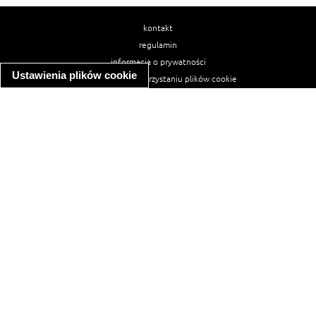
kontakt
regulamin
informacja o prywatności
Ustawienia plików cookie
informacja o wykorzystaniu plików cookie
ułatwienia dostępu
Najpopularniejsze przepisy
spaghetti bolognese
makaron z kurczakiem w sosie śmietanowym
kanapka z indykiem
ratatouille
lahmacun
mac and cheese
zupa minestrone
cannelloni ze szpinakiem i ricottą
spaghetti przepisy