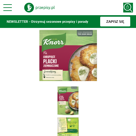
ZAPISZ SIĘ
NEWSLETTER - Otrzymuj sezonowe przepisy i porady