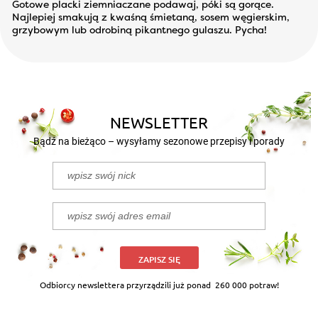
Gotowe placki ziemniaczane podawaj, póki są gorące.
Najlepiej smakują z kwaśną śmietaną, sosem węgierskim,
grzybowym lub odrobiną pikantnego gulaszu. Pycha!
NEWSLETTER
Bądź na bieżąco – wysyłamy sezonowe przepisy i porady
ZAPISZ SIĘ
Odbiorcy newslettera przyrządzili już ponad
260 000 potraw!