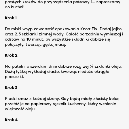
prostych kroków do przyrządzenia potrawy i… zapraszamy
do kuchni!
Krok 1
Do miski wsyp zawartość opakowania Knorr Fix. Dodaj jajko
oraz 2,5 szklanki zimnej wody. Całość porządnie wymieszaj i
odstaw na 10 minut, by wszystkie składniki dobrze się
połączyły, tworząc gęstą masę.
Krok 2
Na patelni o szerokim dnie dobrze rozgrzej ¾ szklanki oleju.
Dużą łyżką wykładaj ciasto, tworząc nieduże okrągłe
placuszki.
Krok 3
Placki smaż z każdej strony. Gdy będą miały złocisty kolor,
przełóż je na papierowy ręcznik kuchenny, który wchłonie
większość oleju.
Krok 4