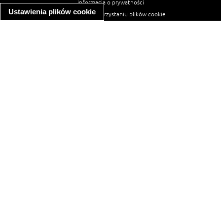
informacja o prywatności
Ustawienia plików cookie
informacja o wykorzystaniu plików cookie
ułatwienia dostępu
Najpopularniejsze przepisy
spaghetti bolognese
makaron z kurczakiem w sosie śmietanowym
kanapka z indykiem
ratatouille
lahmacun
mac and cheese
zupa minestrone
cannelloni ze szpinakiem i ricottą
spaghetti przepisy
makaron z kurczakiem
tagliatelle z kurczakiem
hot dog