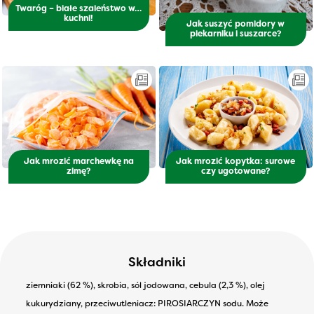
Twaróg – białe szaleństwo w…
kuchni!
Jak suszyć pomidory w
piekarniku i suszarce?
Jak mrozić marchewkę na
Jak mrozić kopytka: surowe
zimę?
czy ugotowane?
Składniki
ziemniaki (62 %), skrobia, sól jodowana, cebula (2,3 %), olej
kukurydziany, przeciwutleniacz: PIROSIARCZYN sodu. Może