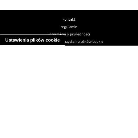
kontakt
regulamin
informacja o prywatności
Ustawienia plików cookie
informacja o wykorzystaniu plików cookie
ułatwienia dostępu
Najpopularniejsze przepisy
spaghetti bolognese
makaron z kurczakiem w sosie śmietanowym
kanapka z indykiem
ratatouille
lahmacun
mac and cheese
zupa minestrone
cannelloni ze szpinakiem i ricottą