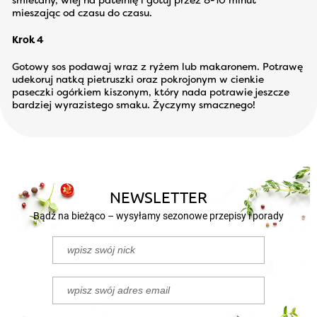
śmietany, wlej na patelnię i gotuj przez 8-10 minut
mieszając od czasu do czasu.
Krok 4
Gotowy sos podawaj wraz z ryżem lub makaronem. Potrawę
udekoruj natką pietruszki oraz pokrojonym w cienkie
paseczki ogórkiem kiszonym, który nada potrawie jeszcze
bardziej wyrazistego smaku. Życzymy smacznego!
NEWSLETTER
Bądź na bieżąco – wysyłamy sezonowe przepisy i porady