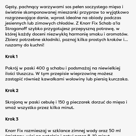
Gęsty, pachnący warzywami sos pełen soczystego mięsa i
świetnie skomponowanej mieszanki przypraw to wyjątkowo
rozgrzewające danie, wprost idealne na obiady podczas
jesiennych lub zimowych chłodów. Z Knorr Fix Schab a’la
Stroganoff szybko przygotujesz przepyszną potrawę, w
której każdy doceni niezwykłą harmonię smaku i aromatów.
Zbierz potrzebne składniki, poznaj kilka prostych kroków i…
ruszamy do kuchni!
Krok 1
Pokrój w paski 400 g schabu i podsmażaj na niewielkiej
ilości tłuszczu. W tym przepisie wieprzowinę możesz
zastąpić również kawałkami wołowiny lub piersią kurczaka.
Krok 2
Skrojoną w paski cebulę i 150 g pieczarek dorzuć do mięsa i
smaż wszystko przez kilka minut.
Krok 3
Knorr Fix rozmieszaj w szklance zimnej wody oraz 50 ml