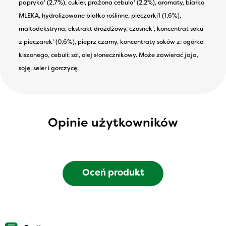
papryka¹ (2,7%), cukier, prażona cebula¹ (2,2%), aromaty, białka
MLEKA, hydrolizowane białko roślinne, pieczarki1 (1,6%),
maltodekstryna, ekstrakt drożdżowy, czosnek¹, koncentrat soku
z pieczarek¹ (0,6%), pieprz czarny, koncentraty soków z: ogórka
kiszonego, cebuli; sól, olej słonecznikowy. Może zawierać jaja,
soję, seler i gorczycę.
Opinie użytkowników
Oceń produkt