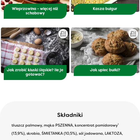
Wieprzowina - więcej niż
Kasza bulgur
schabowy
Jak zrobić kluski śląskie? Ile je
Jak upiec bułki?
gotować?
Składniki
tłuszcz palmowy, mąka PSZENNA, koncentrat pomidorowy¹
(13,9%), skrobia, ŚMIETANKA (10,5%), sól jodowana, LAKTOZA,