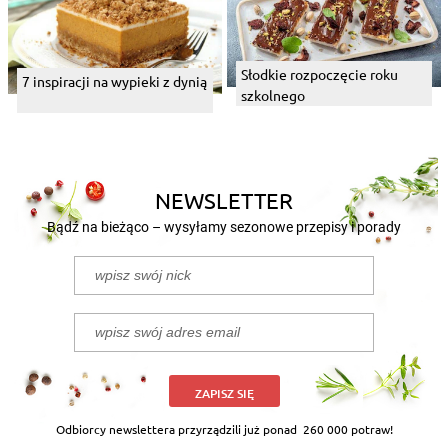
Słodkie rozpoczęcie roku
7 inspiracji na wypieki z dynią
szkolnego
NEWSLETTER
Bądź na bieżąco – wysyłamy sezonowe przepisy i porady
ZAPISZ SIĘ
Odbiorcy newslettera przyrządzili już ponad
260 000 potraw!