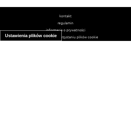
kontakt
regulamin
informacja o prywatności
Ustawienia plików cookie
informacja o wykorzystaniu plików cookie
ułatwienia dostępu
Najpopularniejsze przepisy
spaghetti bolognese
makaron z kurczakiem w sosie śmietanowym
kanapka z indykiem
ratatouille
lahmacun
mac and cheese
zupa minestrone
cannelloni ze szpinakiem i ricottą