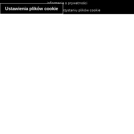
informacja o prywatności
Ustawienia plików cookie
informacja o wykorzystaniu plików cookie
ułatwienia dostępu
Najpopularniejsze przepisy
spaghetti bolognese
makaron z kurczakiem w sosie śmietanowym
kanapka z indykiem
ratatouille
lahmacun
mac and cheese
zupa minestrone
cannelloni ze szpinakiem i ricottą
spaghetti przepisy
makaron z kurczakiem
tagliatelle z kurczakiem
hot dog