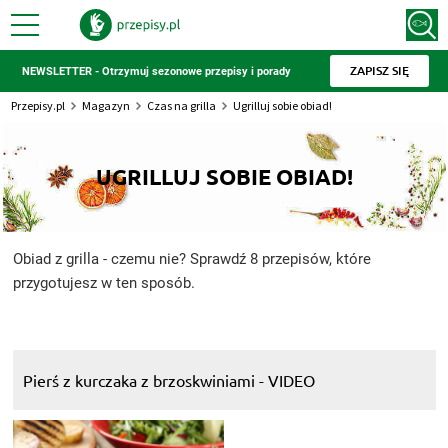
ZAPISZ SIĘ
NEWSLETTER - Otrzymuj sezonowe przepisy i porady
Przepisy.pl
Magazyn
Czas na grilla
Ugrilluj sobie obiad!
UGRILLUJ SOBIE OBIAD!
Obiad z grilla - czemu nie? Sprawdź 8 przepisów, które
przygotujesz w ten sposób.
Pierś z kurczaka z brzoskwiniami - VIDEO