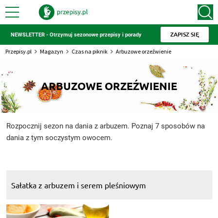
ZAPISZ SIĘ
NEWSLETTER - Otrzymuj sezonowe przepisy i porady
Przepisy.pl
Magazyn
Czas na piknik
Arbuzowe orzeźwienie
ARBUZOWE ORZEŹWIENIE
Rozpocznij sezon na dania z arbuzem. Poznaj 7 sposobów na
dania z tym soczystym owocem.
Sałatka z arbuzem i serem pleśniowym