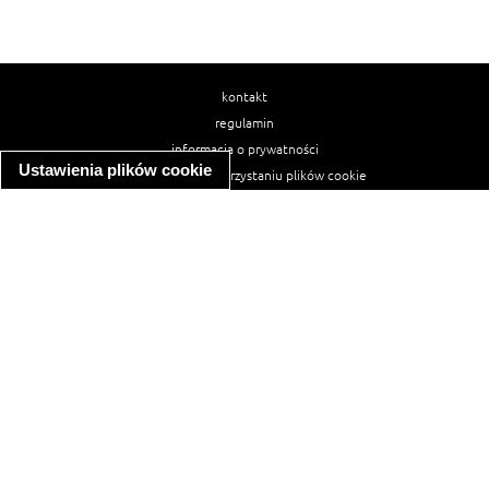
kontakt
regulamin
informacja o prywatności
Ustawienia plików cookie
informacja o wykorzystaniu plików cookie
ułatwienia dostępu
Najpopularniejsze przepisy
spaghetti bolognese
makaron z kurczakiem w sosie śmietanowym
kanapka z indykiem
ratatouille
lahmacun
mac and cheese
zupa minestrone