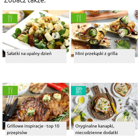
Sałatki na upalny dzień
Mini przekąski z grilla
Grillowe inspiracje - top 10
Oryginalne kanapki,
przepisów
niecodzienne dodatki