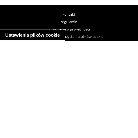
kontakt
regulamin
informacja o prywatności
Ustawienia plików cookie
informacja o wykorzystaniu plików cookie
ułatwienia dostępu
Najpopularniejsze przepisy
spaghetti bolognese
makaron z kurczakiem w sosie śmietanowym
kanapka z indykiem
ratatouille
lahmacun
mac and cheese
zupa minestrone
cannelloni ze szpinakiem i ricottą
spaghetti przepisy