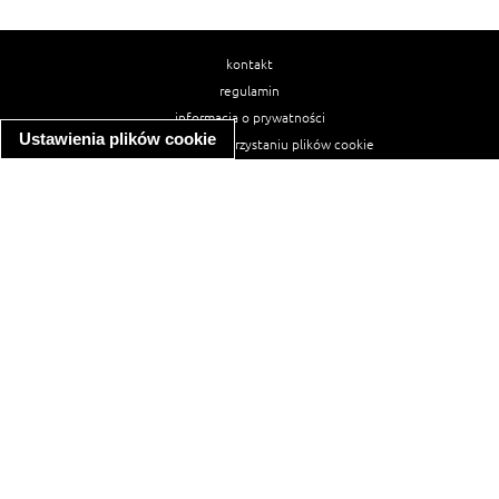
kontakt
regulamin
informacja o prywatności
Ustawienia plików cookie
informacja o wykorzystaniu plików cookie
ułatwienia dostępu
Najpopularniejsze przepisy
spaghetti bolognese
makaron z kurczakiem w sosie śmietanowym
kanapka z indykiem
ratatouille
lahmacun
mac and cheese
zupa minestrone
cannelloni ze szpinakiem i ricottą