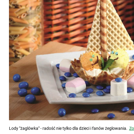
Lody "żaglówka" - radość nie tylko dla dzieci i fanów żeglowania.
Zo