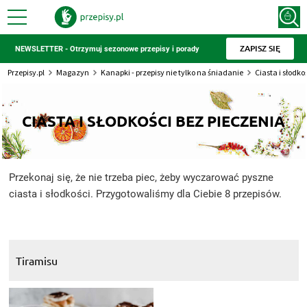
ZAPISZ SIĘ
NEWSLETTER - Otrzymuj sezonowe przepisy i porady
Przepisy.pl
Magazyn
Kanapki - przepisy nie tylko na śniadanie
Ciasta i słodko
CIASTA I SŁODKOŚCI BEZ PIECZENIA
Przekonaj się, że nie trzeba piec, żeby wyczarować pyszne
ciasta i słodkości. Przygotowaliśmy dla Ciebie 8 przepisów.
Tiramisu