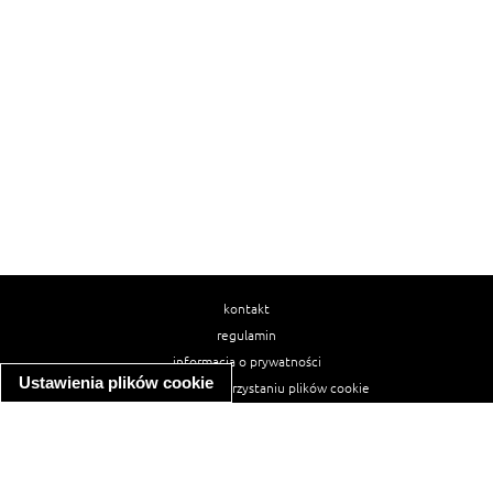
kontakt
regulamin
informacja o prywatności
Ustawienia plików cookie
informacja o wykorzystaniu plików cookie
ułatwienia dostępu
Najpopularniejsze przepisy