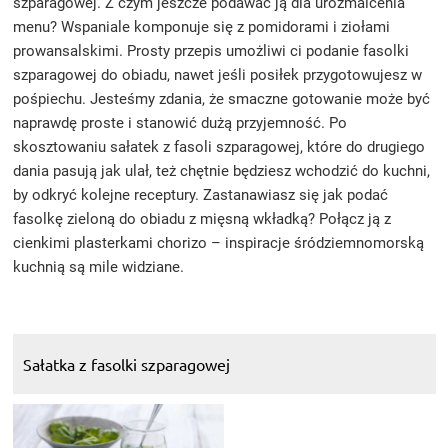
szparagowej. Z czym jeszcze podawać ją dla urozmaicenia
menu? Wspaniale komponuje się z pomidorami i ziołami
prowansalskimi. Prosty przepis umożliwi ci podanie fasolki
szparagowej do obiadu, nawet jeśli posiłek przygotowujesz w
pośpiechu. Jesteśmy zdania, że smaczne gotowanie może być
naprawdę proste i stanowić dużą przyjemność. Po
skosztowaniu sałatek z fasoli szparagowej, które do drugiego
dania pasują jak ulał, też chętnie będziesz wchodzić do kuchni,
by odkryć kolejne receptury. Zastanawiasz się jak podać
fasolkę zieloną do obiadu z mięsną wkładką? Połącz ją z
cienkimi plasterkami chorizo – inspiracje śródziemnomorską
kuchnią są mile widziane.
Sałatka z fasolki szparagowej