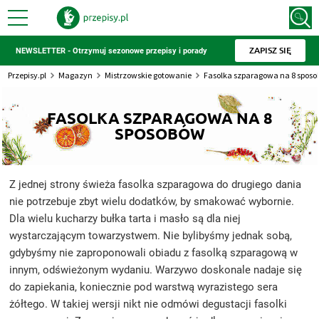
ZAPISZ SIĘ
NEWSLETTER - Otrzymuj sezonowe przepisy i porady
Przepisy.pl
Magazyn
Mistrzowskie gotowanie
Fasolka szparagowa na 8 spos
FASOLKA SZPARAGOWA NA 8
SPOSOBÓW
Z jednej strony świeża fasolka szparagowa do drugiego dania
nie potrzebuje zbyt wielu dodatków, by smakować wybornie.
Dla wielu kucharzy bułka tarta i masło są dla niej
wystarczającym towarzystwem. Nie bylibyśmy jednak sobą,
gdybyśmy nie zaproponowali obiadu z fasolką szparagową w
innym, odświeżonym wydaniu. Warzywo doskonale nadaje się
do zapiekania, koniecznie pod warstwą wyrazistego sera
żółtego. W takiej wersji nikt nie odmówi degustacji fasolki