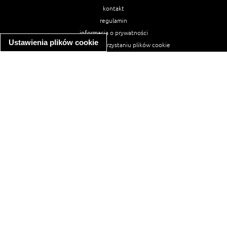
kontakt
regulamin
informacja o prywatności
Ustawienia plików cookie
informacja o wykorzystaniu plików cookie
ułatwienia dostępu
Najpopularniejsze przepisy
spaghetti bolognese
makaron z kurczakiem w sosie śmietanowym
kanapka z indykiem
ratatouille
lahmacun
mac and cheese
zupa minestrone
cannelloni ze szpinakiem i ricottą
spaghetti przepisy
makaron z kurczakiem