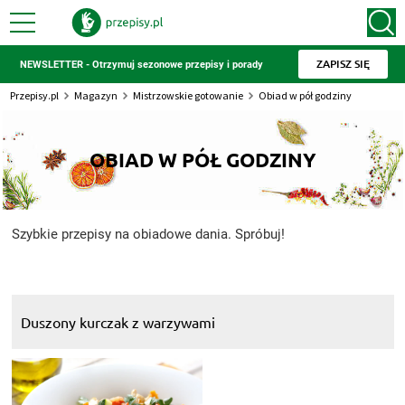
ZAPISZ SIĘ
NEWSLETTER - Otrzymuj sezonowe przepisy i porady
Przepisy.pl
Magazyn
Mistrzowskie gotowanie
Obiad w pół godziny
OBIAD W PÓŁ GODZINY
Szybkie przepisy na obiadowe dania. Spróbuj!
Duszony kurczak z warzywami