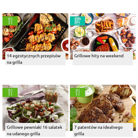
14 egzotycznych przepisów
Grillowe hity na weekend
na grilla
Grillowe pewniaki 16 salatek
7 patentów na idealnego
na udanego grilla
grilla