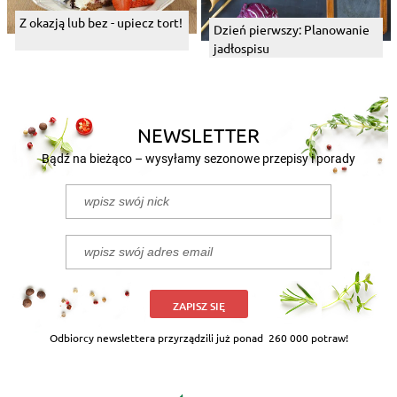
Z okazją lub bez - upiecz tort!
Dzień pierwszy: Planowanie
jadłospisu
NEWSLETTER
Bądź na bieżąco – wysyłamy sezonowe przepisy i porady
ZAPISZ SIĘ
Odbiorcy newslettera przyrządzili już ponad
260 000 potraw!