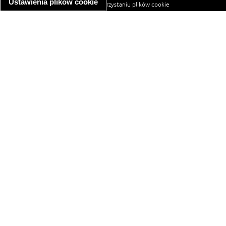
Ustawienia plików cookie
informacja o wykorzystaniu plików cookie
ułatwienia dostępu
Najpopularniejsze przepisy
spaghetti bolognese
makaron z kurczakiem w sosie śmietanowym
kanapka z indykiem
ratatouille
lahmacun
mac and cheese
zupa minestrone
cannelloni ze szpinakiem i ricottą
spaghetti przepisy
makaron z kurczakiem
tagliatelle z kurczakiem
hot dog
sałatka jarzynowa