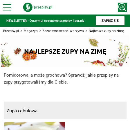
ZAPISZ SIĘ
NEWSLETTER - Otrzymuj sezonowe przepisy i porady
Przepisy.pl
Magazyn
Sezonowe owoce i warzywa
Najlepsze zupy na zimę
NAJLEPSZE ZUPY NA ZIMĘ
Pomidorowa, a może grochowa? Sprawdź, jakie przepisy na
zupy przygotowaliśmy dla Ciebie.
Zupa cebulowa