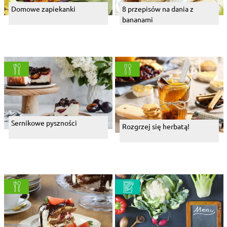
Domowe zapiekanki
8 przepisów na dania z
bananami
Sernikowe pyszności
Rozgrzej się herbatą!