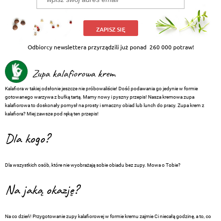
ZAPISZ SIĘ
Odbiorcy newslettera przyrządzili już ponad
260 000 potraw!
Zupa kalafiorowa krem
Kalafiora w takiej odsłonie jeszcze nie próbowaliście! Dość podawania go jedynie w formie
gotowanego warzywa z bułką tartą. Mamy nowy i pyszny przepis! Nasza kremowa zupa
kalafiorowa to doskonały pomysł na prosty i smaczny obiad lub lunch do pracy. Zupa krem z
kalafiora? Miej zawsze pod ręką ten przepis!
Dla kogo?
Dla wszystkich osób, które nie wyobrażają sobie obiadu bez zupy. Mowa o Tobie?
Na jaką okazję?
Na co dzień! Przygotowanie zupy kalafiorowej w formie kremu zajmie Ci niecałą godzinę, a to, co