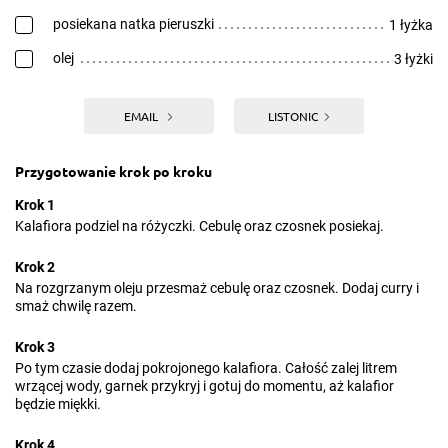
posiekana natka pieruszki
1 łyżka
olej
3 łyżki
EMAIL
LISTONIC
Przygotowanie krok po kroku
Krok 1
Kalafiora podziel na różyczki. Cebulę oraz czosnek posiekaj.
Krok 2
Na rozgrzanym oleju przesmaż cebulę oraz czosnek. Dodaj curry i
smaż chwilę razem.
Krok 3
Po tym czasie dodaj pokrojonego kalafiora. Całość zalej litrem
wrzącej wody, garnek przykryj i gotuj do momentu, aż kalafior
będzie miękki.
Krok 4