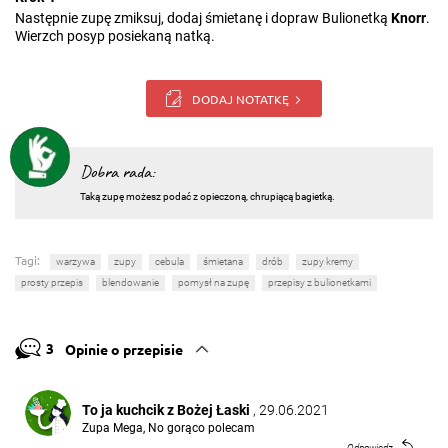
Następnie zupę zmiksuj, dodaj śmietanę i dopraw Bulionetką
Knorr
.
Wierzch posyp posiekaną natką.
DODAJ NOTATKĘ
Dobra rada:
Taką zupę możesz podać z opieczoną, chrupiącą bagietką.
Tagi:
warzywa
zupy
cebula
śmietana
drób
zupy kremy
prosty przepis
blendowanie
pomysł na zupę
przepisy z bulionetkami
3
Opinie o przepisie
To ja kuchcik z Bożej Łaski
, 29.06.2021
Zupa Mega, No gorąco polecam
Odpowiedz