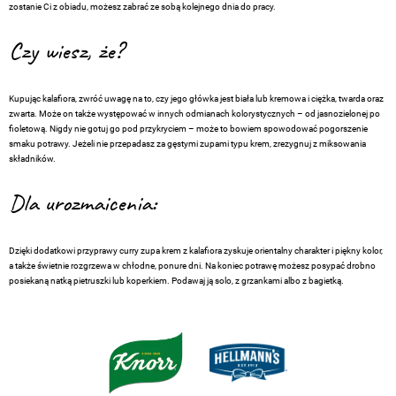
zostanie Ci z obiadu, możesz zabrać ze sobą kolejnego dnia do pracy.
Czy wiesz, że?
Kupując kalafiora, zwróć uwagę na to, czy jego główka jest biała lub kremowa i ciężka, twarda oraz
zwarta. Może on także występować w innych odmianach kolorystycznych – od jasnozielonej po
fioletową. Nigdy nie gotuj go pod przykryciem – może to bowiem spowodować pogorszenie
smaku potrawy. Jeżeli nie przepadasz za gęstymi zupami typu krem, zrezygnuj z miksowania
składników.
Dla urozmaicenia:
Dzięki dodatkowi przyprawy curry zupa krem z kalafiora zyskuje orientalny charakter i piękny kolor,
a także świetnie rozgrzewa w chłodne, ponure dni. Na koniec potrawę możesz posypać drobno
posiekaną natką pietruszki lub koperkiem. Podawaj ją solo, z grzankami albo z bagietką.