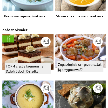
Kremowa zupa szpinakowa
Słoneczna zupa marchewkowa
Zobacz również
Zupa zbójnicka – przepis. Jak
TOP 4 ciast z kremem na
ją przygotować?
Dzień Babci i Dziadka