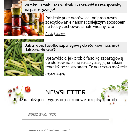
Zamknij smaki lata w słoiku - sprawdź nasze sposoby
na pasteryzację!
Robienie przetworów jest najprostszym i
zdecydowanie najsmaczniejszym sposobem
na to, by zachować smaki wiosny, lata i
jesieni na dłużej. Można robić setki zdjęć
Czytaj więcej
krajobrazów, by cieszyć nimi oko w sezonie
zimowym, ale to smaczny posiłek pozwoli w
pełni poczuć atmosferę cieplejszych
Jak zrobić fasolkę szparagową do słoików na zimę?
miesięcy. Przygotowanie słoików ze
Jak zawekować?
smakowitą zawartością musi obejmować
patenty, które pozwolą zachować świeżość
Sprawdźcie, jak zrobić fasolkę szparagową
przetworów.
do słoików na zimę i cieszyć się jej smakiem
również poza sezonem. To warzywo możecie
wekować na wiele sposobów. Wykorzystajcie
Czytaj więcej
nasze propozycje!
NEWSLETTER
Bądź na bieżąco – wysyłamy sezonowe przepisy i porady