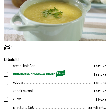
3
Składniki
średni kalafior
1 sztuka
Bulionetka drobiowa Knorr
1 sztuka
cebula
1 sztuka
ząbek czosnku
1 sztuka
curry
1 łyżka
śmietana 36%
100 mililitrów