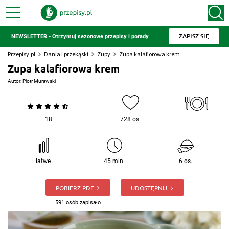
ZAPISZ SIĘ
NEWSLETTER - Otrzymuj sezonowe przepisy i porady
Przepisy.pl
Dania i przekąski
Zupy
Zupa kalafiorowa krem
Zupa kalafiorowa krem
Autor:
Piotr Murawski
18
728 os.
łatwe
45 min.
6 os.
POBIERZ PDF
UDOSTĘPNIJ
591 osób zapisało