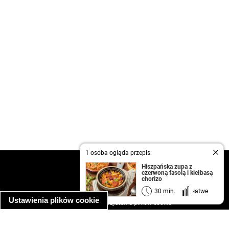
1 osoba ogląda przepis:
kontakt
Hiszpańska zupa z
czerwoną fasolą i kiełbasą
regulamin
chorizo
informacja o prywatności
30 min.
łatwe
Ustawienia plików cookie
informacja o wykorzystaniu plików cookie
ułatwienia dostępu