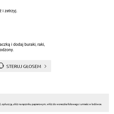
i zetrzyj.
czką i dodaj buraki, raki,
łodzony.
STERUJ GŁOSEM
ć, opłucz ją, ułóż na ręczniku papierowym, włóż do woreczka foliowego i umieśc w lodówce.