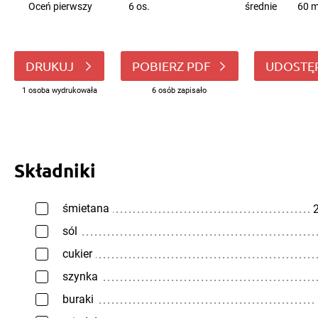
Oceń pierwszy
6 os.
średnie
60 m
DRUKUJ
POBIERZ PDF
UDOSTĘ
1 osoba wydrukowała
6 osób zapisało
Składniki
śmietana
2
sól
cukier
szynka
buraki