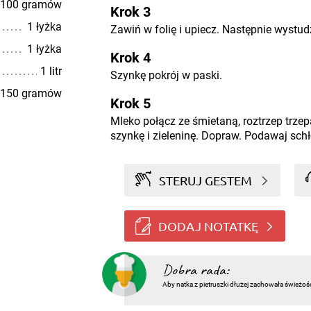
100 gramów
Krok 3
1 łyżka
Zawiń w folię i upiecz. Następnie wystudź 
1 łyżka
Krok 4
1 litr
Szynkę pokrój w paski.
150 gramów
Krok 5
Mleko połącz ze śmietaną, roztrzep trzepa
szynkę i zieleninę. Dopraw. Podawaj sch
STERUJ GESTEM
DODAJ NOTATKĘ
Dobra rada:
Aby natka z pietruszki dłużej zachowała świeżoś