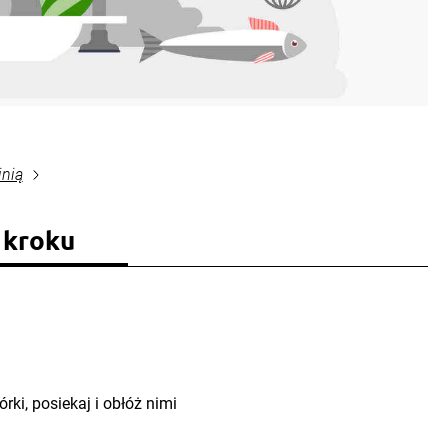
inią
 kroku
rki, posiekaj i obłóż nimi