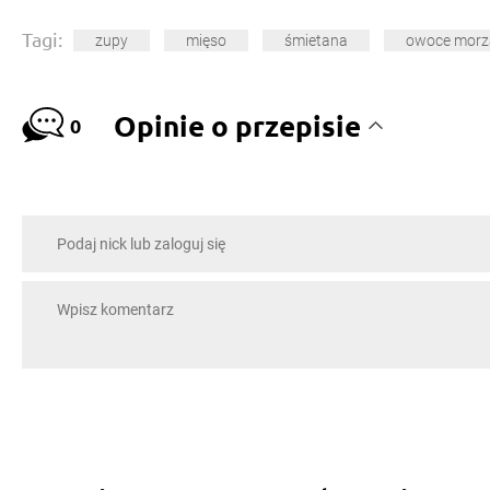
Tagi:
zupy
mięso
śmietana
owoce morz
Opinie o przepisie
0