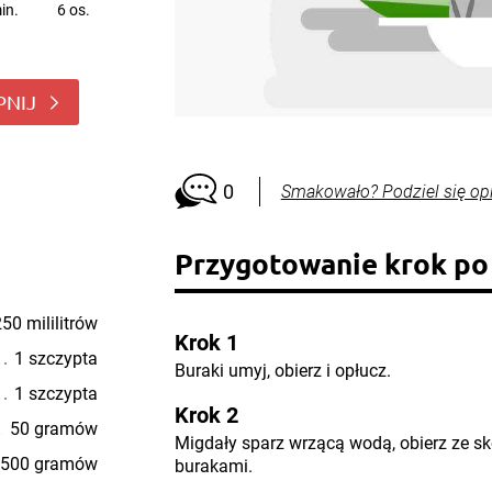
in.
6 os.
PNIJ
0
Smakowało? Podziel się op
Przygotowanie krok po
50 mililitrów
Krok 1
1 szczypta
Buraki umyj, obierz i opłucz.
1 szczypta
Krok 2
50 gramów
Migdały sparz wrzącą wodą, obierz ze skó
500 gramów
burakami.