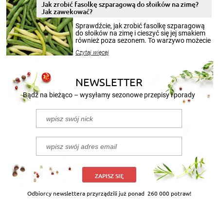
pełni poczuć atmosferę cieplejszych
Jak zrobić fasolkę szparagową do słoików na zimę?
miesięcy. Przygotowanie słoików ze
Jak zawekować?
smakowitą zawartością musi obejmować
patenty, które pozwolą zachować świeżość
Sprawdźcie, jak zrobić fasolkę szparagową
przetworów.
do słoików na zimę i cieszyć się jej smakiem
również poza sezonem. To warzywo możecie
wekować na wiele sposobów. Wykorzystajcie
Czytaj więcej
nasze propozycje!
NEWSLETTER
Bądź na bieżąco – wysyłamy sezonowe przepisy i porady
ZAPISZ SIĘ
Odbiorcy newslettera przyrządzili już ponad
260 000 potraw!