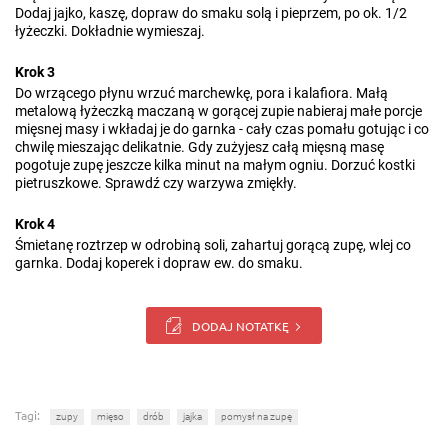
Dodaj jajko, kaszę, dopraw do smaku solą i pieprzem, po ok. 1/2
łyżeczki. Dokładnie wymieszaj.
Krok 3
Do wrzącego płynu wrzuć marchewkę, pora i kalafiora. Małą
metalową łyżeczką maczaną w gorącej zupie nabieraj małe porcje
mięsnej masy i wkładaj je do garnka - cały czas pomału gotując i co
chwilę mieszając delikatnie. Gdy zużyjesz całą mięsną masę
pogotuje zupę jeszcze kilka minut na małym ogniu. Dorzuć kostki
pietruszkowe. Sprawdź czy warzywa zmiękły.
Krok 4
Śmietanę roztrzep w odrobiną soli, zahartuj gorącą zupę, wlej co
garnka. Dodaj koperek i dopraw ew. do smaku.
DODAJ NOTATKĘ
Tagi:
zupy
mięso
drób
jajka
pomysł na zupę