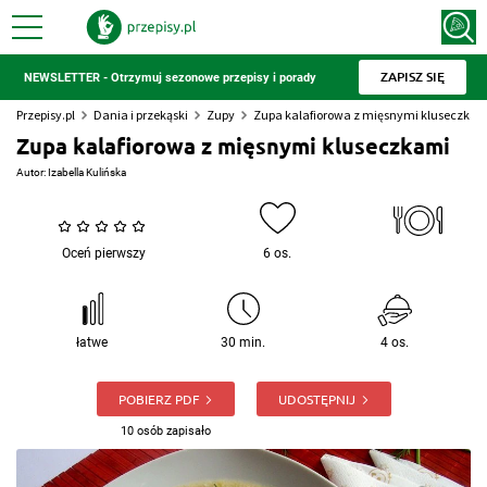
ZAPISZ SIĘ
NEWSLETTER - Otrzymuj sezonowe przepisy i porady
Przepisy.pl
Dania i przekąski
Zupy
Zupa kalafiorowa z mięsnymi kluseczkam
Zupa kalafiorowa z mięsnymi kluseczkami
Autor:
Izabella Kulińska
Oceń pierwszy
6 os.
łatwe
30 min.
4 os.
POBIERZ PDF
UDOSTĘPNIJ
10 osób zapisało