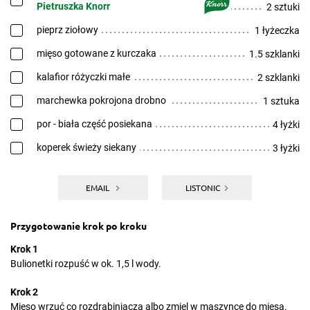
Pietruszka Knorr
2 sztuki
pieprz ziołowy
1 łyżeczka
mięso gotowane z kurczaka
1.5 szklanki
kalafior różyczki małe
2 szklanki
marchewka pokrojona drobno
1 sztuka
por - biała część posiekana
4 łyżki
koperek świeży siekany
3 łyżki
EMAIL
LISTONIC
Przygotowanie krok po kroku
Krok 1
Bulionetki rozpuść w ok. 1,5 l wody.
Krok 2
Mięso wrzuć co rozdrabiniacza albo zmiel w maszynce do mięsa.