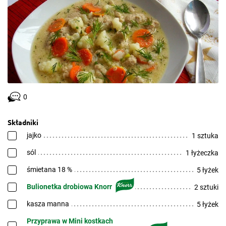
0
Składniki
jajko
1 sztuka
sól
1 łyżeczka
śmietana 18 %
5 łyżek
Bulionetka drobiowa Knorr
2 sztuki
kasza manna
5 łyżek
Przyprawa w Mini kostkach