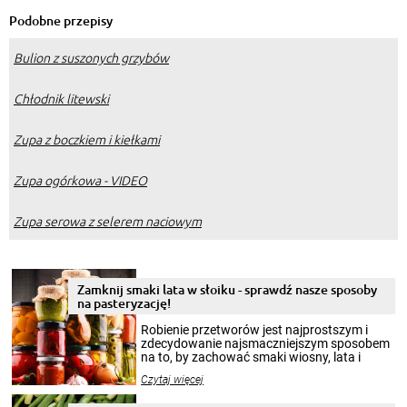
Podobne przepisy
Bulion z suszonych grzybów
Chłodnik litewski
Zupa z boczkiem i kiełkami
Zupa ogórkowa - VIDEO
Zupa serowa z selerem naciowym
Zamknij smaki lata w słoiku - sprawdź nasze sposoby
na pasteryzację!
Robienie przetworów jest najprostszym i
zdecydowanie najsmaczniejszym sposobem
na to, by zachować smaki wiosny, lata i
jesieni na dłużej. Można robić setki zdjęć
Czytaj więcej
krajobrazów, by cieszyć nimi oko w sezonie
zimowym, ale to smaczny posiłek pozwoli w