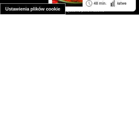
informacja o prywatności
48 min.
łatwe
Ustawienia plików cookie
informacja o wykorzystaniu plików cookie
ułatwienia dostępu
Najpopularniejsze przepisy
spaghetti bolognese
makaron z kurczakiem w sosie śmietanowym
kanapka z indykiem
ratatouille
lahmacun
mac and cheese
zupa minestrone
cannelloni ze szpinakiem i ricottą
spaghetti przepisy
makaron z kurczakiem
tagliatelle z kurczakiem
hot dog