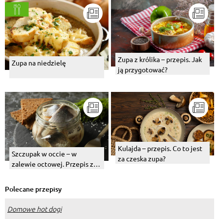
Zupa z królika – przepis. Jak
Zupa na niedzielę
ją przygotować?
Kulajda – przepis. Co to jest
Szczupak w occie – w
za czeska zupa?
zalewie octowej. Przepis z
cebulą
Polecane przepisy
Domowe hot dogi