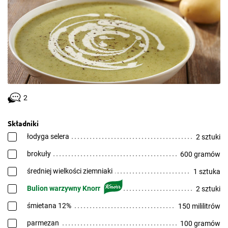
2
Składniki
łodyga selera
2 sztuki
brokuły
600 gramów
średniej wielkości ziemniaki
1 sztuka
Bulion warzywny Knorr
2 sztuki
śmietana 12%
150 mililitrów
parmezan
100 gramów