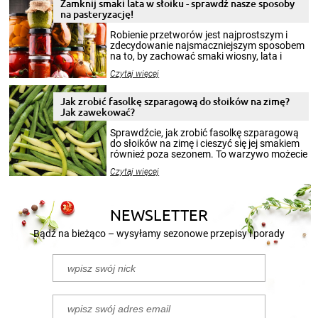
Zamknij smaki lata w słoiku - sprawdź nasze sposoby
na pasteryzację!
Robienie przetworów jest najprostszym i
zdecydowanie najsmaczniejszym sposobem
na to, by zachować smaki wiosny, lata i
jesieni na dłużej. Można robić setki zdjęć
Czytaj więcej
krajobrazów, by cieszyć nimi oko w sezonie
zimowym, ale to smaczny posiłek pozwoli w
pełni poczuć atmosferę cieplejszych
Jak zrobić fasolkę szparagową do słoików na zimę?
miesięcy. Przygotowanie słoików ze
Jak zawekować?
smakowitą zawartością musi obejmować
patenty, które pozwolą zachować świeżość
Sprawdźcie, jak zrobić fasolkę szparagową
przetworów.
do słoików na zimę i cieszyć się jej smakiem
również poza sezonem. To warzywo możecie
wekować na wiele sposobów. Wykorzystajcie
Czytaj więcej
nasze propozycje!
NEWSLETTER
Bądź na bieżąco – wysyłamy sezonowe przepisy i porady