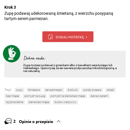
Krok 3
Zupę podawaj udekorowaną śmietaną, z wierzchu posypaną
tartym serem parmezan.
DODAJ NOTATKĘ
Dobra rada:
Zupę możesz podawać z grzankami albo z kawałkami sera koziego lub
niebieskiego. Upewnij się, że ser zawiera podpuszczkę mikrobiologiczną, a
nie naturalną.
Tagi:
zupy
śmietana
ser parmezan
brokuły
prosty przepis
obiad
bez mięsa
pomysł na zupę
pomysł na danie bez mięsa
danie z serem
szybkie danie
danie bez mięsa
bulion warzywny
2
Opinie o przepisie