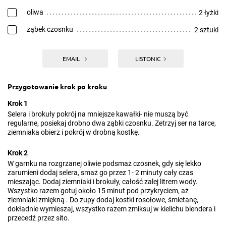
oliwa
2 łyżki
ząbek czosnku
2 sztuki
EMAIL
LISTONIC
Przygotowanie krok po kroku
Krok 1
Selera i brokuły pokrój na mniejsze kawałki- nie muszą być
regularne, posiekaj drobno dwa ząbki czosnku. Zetrzyj ser na tarce,
ziemniaka obierz i pokrój w drobną kostkę.
Krok 2
W garnku na rozgrzanej oliwie podsmaż czosnek, gdy się lekko
zarumieni dodaj selera, smaż go przez 1- 2 minuty cały czas
mieszając. Dodaj ziemniaki i brokuły, całość zalej litrem wody.
Wszystko razem gotuj około 15 minut pod przykryciem, aż
ziemniaki zmiękną . Do zupy dodaj kostki rosołowe, śmietanę,
dokładnie wymieszaj, wszystko razem zmiksuj w kielichu blendera i
przecedź przez sito.