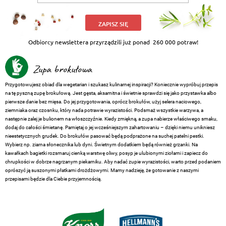
ZAPISZ SIĘ
Odbiorcy newslettera przyrządzili już ponad
260 000 potraw!
Zupa brokułowa
Przygotowujesz obiad dla wegetarian i szukasz kulinarnej inspiracji? Koniecznie wypróbuj przepis
na tę pyszną zupę brokułową. Jest gęsta, aksamitna i świetnie sprawdzi się jako przystawka albo
pierwsze danie bez mięsa. Do jej przygotowania, oprócz brokułów, użyj selera naciowego,
ziemniaka oraz czosnku, który nada potrawie wyrazistości. Podsmaż wszystkie warzywa, a
następnie zalej je bulionem na włoszczyźnie. Kiedy zmiękną, a zupa nabierze właściwego smaku,
dodaj do całości śmietanę. Pamiętaj o jej wcześniejszym zahartowaniu – dzięki niemu unikniesz
nieestetycznych grudek. Do brokułów pasować będą podprażone na suchej patelni pestki.
Wybierz np. ziarna słonecznika lub dyni. Świetnym dodatkiem będą również grzanki. Na
kawałkach bagietki rozsmaruj cienką warstwę oliwy, posyp je ulubionymi ziołami i zapiecz do
chrupkości w dobrze nagrzanym piekarniku. Aby nadać zupie wyrazistości, warto przed podaniem
oprószyć ją suszonymi płatkami drożdżowymi. Mamy nadzieję, że gotowanie z naszymi
przepisami będzie dla Ciebie przyjemnością.