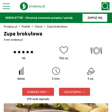
ZAPISZ SIĘ
NEWSLETTER - Otrzymuj sezonowe przepisy i porady
Przepisy.pl
Posiłek
Obiad
Zupa brokułowa
Zupa brokułowa
Autor:
przepisy.pl
46
766 os.
łatwe
5 min.
5 os.
POBIERZ PDF
UDOSTĘPNIJ
878 osób zapisało