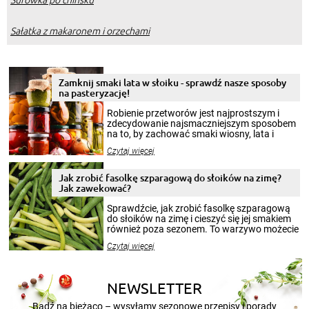
Sałatka z makaronem i orzechami
Zamknij smaki lata w słoiku - sprawdź nasze sposoby
na pasteryzację!
Robienie przetworów jest najprostszym i
zdecydowanie najsmaczniejszym sposobem
na to, by zachować smaki wiosny, lata i
jesieni na dłużej. Można robić setki zdjęć
Czytaj więcej
krajobrazów, by cieszyć nimi oko w sezonie
zimowym, ale to smaczny posiłek pozwoli w
pełni poczuć atmosferę cieplejszych
Jak zrobić fasolkę szparagową do słoików na zimę?
miesięcy. Przygotowanie słoików ze
Jak zawekować?
smakowitą zawartością musi obejmować
patenty, które pozwolą zachować świeżość
Sprawdźcie, jak zrobić fasolkę szparagową
przetworów.
do słoików na zimę i cieszyć się jej smakiem
również poza sezonem. To warzywo możecie
wekować na wiele sposobów. Wykorzystajcie
Czytaj więcej
nasze propozycje!
NEWSLETTER
Bądź na bieżąco – wysyłamy sezonowe przepisy i porady