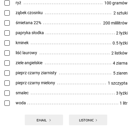
ryż
100 gramów
ząbek czosnku
2 sztuki
śmietana 22%
200 mililitrów
papryka słodka
2 łyżki
kminek
0.5 łyżki
liść laurowy
2 listków
ziele angielskie
4 ziarna
pieprz czarny ziarnisty
5 ziaren
pieprz czarny mielony
1 szczypta
smalec
3 łyżki
woda
1 litr
EMAIL
LISTONIC