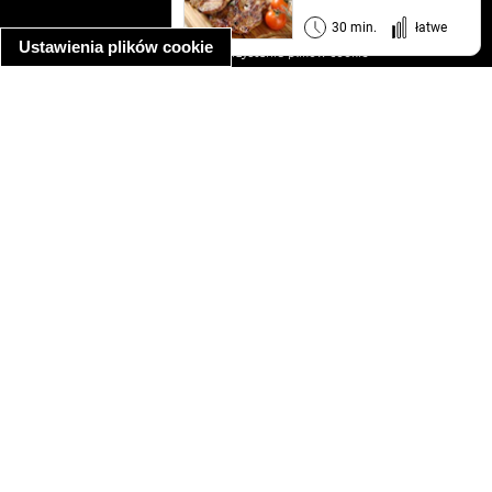
informacja o prywatności
30 min.
łatwe
Ustawienia plików cookie
informacja o wykorzystaniu plików cookie
ułatwienia dostępu
Najpopularniejsze przepisy
spaghetti bolognese
makaron z kurczakiem w sosie śmietanowym
kanapka z indykiem
ratatouille
lahmacun
mac and cheese
zupa minestrone
cannelloni ze szpinakiem i ricottą
spaghetti przepisy
makaron z kurczakiem
tagliatelle z kurczakiem