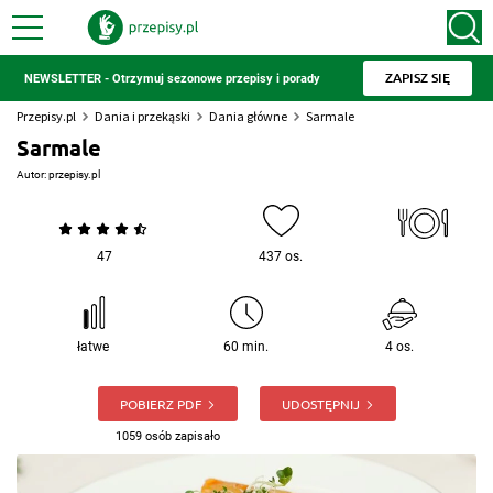
ZAPISZ SIĘ
NEWSLETTER - Otrzymuj sezonowe przepisy i porady
Przepisy.pl
Dania i przekąski
Dania główne
Sarmale
Sarmale
Autor:
przepisy.pl
47
437 os.
łatwe
60 min.
4 os.
POBIERZ PDF
UDOSTĘPNIJ
1059 osób zapisało