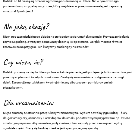
Gołąbki od lat cieszą się przecież ogromną popularnością w Polsce. Nic w tym dziwnego,
ponieważ kompozycja kapusty i mięs, którą znajdziesz w przepis na sarmale, jest naprawdę
smaczna! Spróbujesz?
Na jaką okazję?
Niech podczas niedzielnego obiadu na stole pojawią się rumuńskie sarmale. Przyrządzenie dania
zajmie Ci godzinę, a wszyscy domownicy docenią Twoje starania. Gołąbki możesz również
zaserwować na przyjęciu. Ten klasyczny smak nigdy nie zawodzi!
Czy wiesz, że?
Gołąbki podawaj na ciepło. Nie wyschną w trakcie pieczenia, jeśli podlejesz je bulionem wołowym i
przełożysz plastrami świeżych pomidorów. Okażą się smaczne także podgrzewane na drugi
dzień. Zaserwuj je np. z kleksem kwaśnej śmietany albo z sosem pomidorowym lub
pieczarkowym.
Dla urozmaicenia:
Mięso zmieszaj ze starannie przepłukanymi ziarnami ryżu. Wybierz dowolny jego rodzaj – biały,
długoziarnisty czy jaśminowy. Farsz dopraw do smaku podstawowymi przyprawami, np. świeżo
zmielonym pieprzem. Aby sarmale wyszły idealnie, z liści kapusty przed zawinięciem wytnij
zgrubiałe części. Staną się bardziej miękkie, jeśli sparzysz je gorącą wodą.