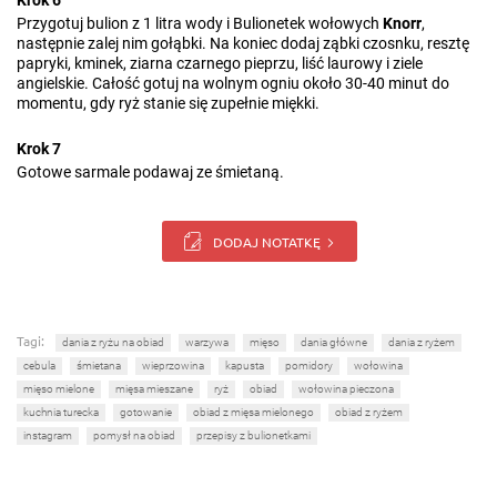
Krok 6
Przygotuj bulion z 1 litra wody i Bulionetek wołowych
Knorr
,
następnie zalej nim gołąbki. Na koniec dodaj ząbki czosnku, resztę
papryki, kminek, ziarna czarnego pieprzu, liść laurowy i ziele
angielskie. Całość gotuj na wolnym ogniu około 30-40 minut do
momentu, gdy ryż stanie się zupełnie miękki.
Krok 7
Gotowe sarmale podawaj ze śmietaną.
DODAJ NOTATKĘ
Tagi:
dania z ryżu na obiad
warzywa
mięso
dania główne
dania z ryżem
cebula
śmietana
wieprzowina
kapusta
pomidory
wołowina
mięso mielone
mięsa mieszane
ryż
obiad
wołowina pieczona
kuchnia turecka
gotowanie
obiad z mięsa mielonego
obiad z ryżem
instagram
pomysł na obiad
przepisy z bulionetkami