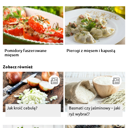
Pomidory faszerowane
Pierogi z mięsem i kapustą
mięsem
Zobacz również
Jak kroić cebulę?
Basmati czy jaśminowy – jaki
ryż wybrać?