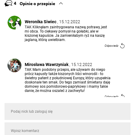
4
Opinie o przepisie
Weronika Siwiec
, 15.12.2022
TAK Kliknęłam zaintrygowana nazwą potrawy, jest
mi obca. To ciekawy pomysł na gołabki, ale w
kiszonej kapuście. Ja zamieniłabym ryż na kaszę
jaglaną, którą uwielbiam.
Odpowiedz
Mirosława Wawrzyniak
, 15.12.2022
TAK Mam podobny przepis, ale używam do niego
prócz kapusty także kiszonych liści winorośli - to
świetny patent z południowej Europy, który uzupełnia
doskonale ten smak. Do tego zamiast śmietany daję
domowy sos pomidorowo-paprykowy i mamy takie
danie, że można oszaleć z zachwytu!
Odpowiedz
Lena Szost
, 26.07.2019
Bardzo dobre
Odpowiedz