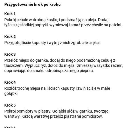
Przygotowanie krok po kroku
Krok 1
Pokrój cebule w drobną kostkę i podsmaż ją na oleju. Dodaj
łyżeczkę słodkiej papryki, wymieszaj i smaż przez chwilę na patelni.
Krok 2
Przygotuj liście kapusty i wytnij z nich zgrubiałe części.
Krok 3
Przełóż mięso do garnka, dodaj do niego podsmażoną cebulę z
tłuszczem. Wypłucz ryż, dołóż do mięsa i zmieszaj wszystko razem,
doprawiając do smaku odrobiną czarnego pieprzu.
Krok 4
Rozłóż trochę mięsa na liściach kapusty i zwiń ściśle w małe
gołąbki.
Krok 5
Pokrój pomidory w plastry. Gołąbki ułóż w garnku, tworząc
warstwy. Każdą warstwę przełóż plastrami pomidorów.