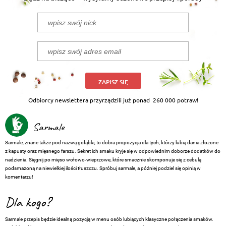
ZAPISZ SIĘ
Odbiorcy newslettera przyrządzili już ponad
260 000 potraw!
Sarmale
Sarmale, znane także pod nazwą gołąbki, to dobra propozycja dla tych, którzy lubią dania złożone
z kapusty oraz mięsnego farszu. Sekret ich smaku kryje się w odpowiednim doborze dodatków do
nadzienia. Sięgnij po mięso wołowo-wieprzowe, które smacznie skomponuje się z cebulą
podsmażoną na niewielkiej ilości tłuszczu. Spróbuj sarmale, a później podziel się opinią w
komentarzu!
Dla kogo?
Sarmale przepis będzie idealną pozycją w menu osób lubiących klasyczne połączenia smaków.