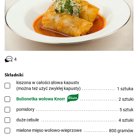
4
Składniki
kiszona w całości głowa kapusty
(można też użyć zwykłej kapusty)
1 sztuka
Bulionetka wołowa Knorr
2 sztuki
pomidory
5 sztuk
duże cebule
4 sztuki
mielone mięso wołowo-wieprzowe
800 gramów