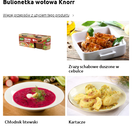
Bulionetka wołowa Knorr
Więcej przepisów z użyciem tego produktu
Zrazy schabowe duszone w
cebulce
Chłodnik litewski
Kartacze