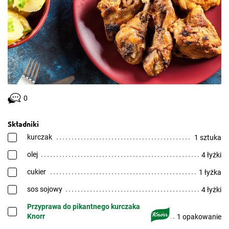
0
Składniki
kurczak
1 sztuka
olej
4 łyżki
cukier
1 łyżka
sos sojowy
4 łyżki
Przyprawa do pikantnego kurczaka
Knorr
1 opakowanie