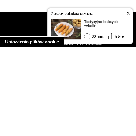
2 osoby oglądają przepis:
kontakt
Tradycyjne kotlety de
volaille
regulamin
informacja o prywatności
30 min.
łatwe
Ustawienia plików cookie
informacja o wykorzystaniu plików cookie
ułatwienia dostępu
Najpopularniejsze przepisy
spaghetti bolognese
makaron z kurczakiem w sosie śmietanowym
kanapka z indykiem
ratatouille
lahmacun
mac and cheese
zupa minestrone
cannelloni ze szpinakiem i ricottą