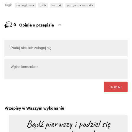
Tagi:
dania główne
drób
kurczak
pomysł na kurczaka
0
Opinie o przepisie
DODAJ
Przepisy w Waszym wykonaniu