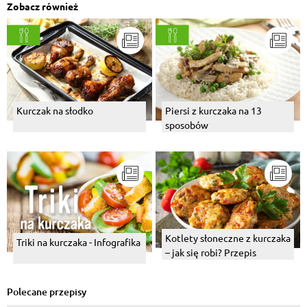
Zobacz również
Kurczak na słodko
Piersi z kurczaka na 13
sposobów
Kotlety słoneczne z kurczaka
Triki na kurczaka - Infografika
– jak się robi? Przepis
Polecane przepisy