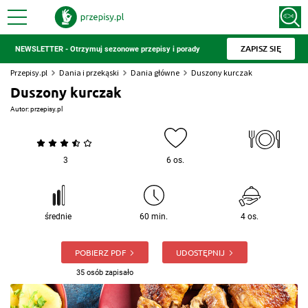
ZAPISZ SIĘ
NEWSLETTER - Otrzymuj sezonowe przepisy i porady
Przepisy.pl
Dania i przekąski
Dania główne
Duszony kurczak
Duszony kurczak
Autor:
przepisy.pl
3
6 os.
średnie
60 min.
4 os.
POBIERZ PDF
UDOSTĘPNIJ
35 osób zapisało