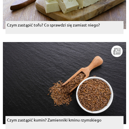
Czym zastąpić tofu? Co sprawdzi się zamiast niego?
Czym zastąpić kumin? Zamienniki kminu rzymskiego