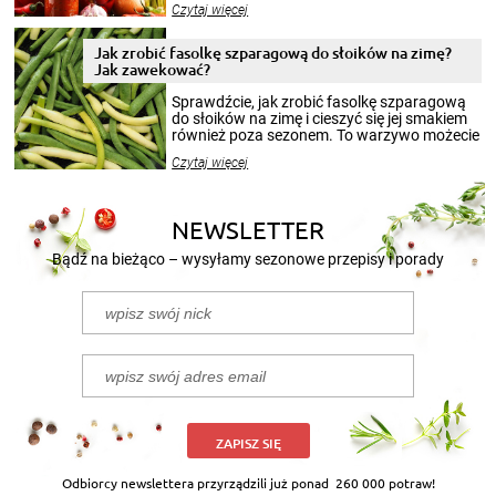
Czytaj więcej
krajobrazów, by cieszyć nimi oko w sezonie
zimowym, ale to smaczny posiłek pozwoli w
pełni poczuć atmosferę cieplejszych
Jak zrobić fasolkę szparagową do słoików na zimę?
miesięcy. Przygotowanie słoików ze
Jak zawekować?
smakowitą zawartością musi obejmować
patenty, które pozwolą zachować świeżość
Sprawdźcie, jak zrobić fasolkę szparagową
przetworów.
do słoików na zimę i cieszyć się jej smakiem
również poza sezonem. To warzywo możecie
wekować na wiele sposobów. Wykorzystajcie
Czytaj więcej
nasze propozycje!
NEWSLETTER
Bądź na bieżąco – wysyłamy sezonowe przepisy i porady
ZAPISZ SIĘ
Odbiorcy newslettera przyrządzili już ponad
260 000 potraw!