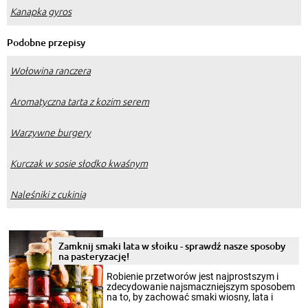
Kanapka gyros
Podobne przepisy
Wołowina ranczera
Aromatyczna tarta z kozim serem
Warzywne burgery
Kurczak w sosie słodko kwaśnym
Naleśniki z cukinią
Zamknij smaki lata w słoiku - sprawdź nasze sposoby
na pasteryzację!
Robienie przetworów jest najprostszym i
zdecydowanie najsmaczniejszym sposobem
na to, by zachować smaki wiosny, lata i
jesieni na dłużej. Można robić setki zdjęć