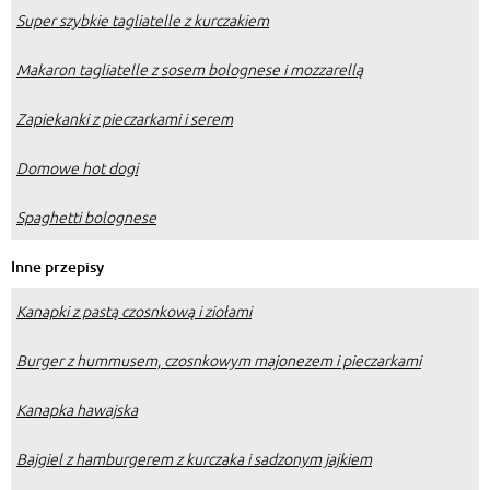
Super szybkie tagliatelle z kurczakiem
Makaron tagliatelle z sosem bolognese i mozzarellą
Zapiekanki z pieczarkami i serem
Domowe hot dogi
Spaghetti bolognese
Inne przepisy
Kanapki z pastą czosnkową i ziołami
Burger z hummusem, czosnkowym majonezem i pieczarkami
Kanapka hawajska
Bajgiel z hamburgerem z kurczaka i sadzonym jajkiem