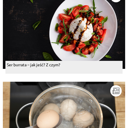
Ser burrata – jak jeść? Z czym?