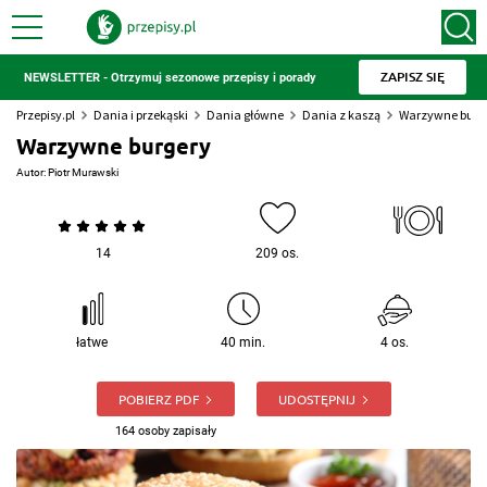
ZAPISZ SIĘ
NEWSLETTER - Otrzymuj sezonowe przepisy i porady
Przepisy.pl
Dania i przekąski
Dania główne
Dania z kaszą
Warzywne burg
Warzywne burgery
Autor:
Piotr Murawski
14
209 os.
łatwe
40 min.
4 os.
POBIERZ PDF
UDOSTĘPNIJ
164 osoby zapisały