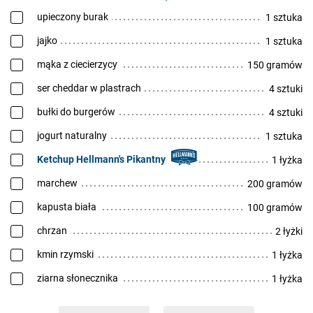
upieczony burak
1 sztuka
jajko
1 sztuka
mąka z ciecierzycy
150 gramów
ser cheddar w plastrach
4 sztuki
bułki do burgerów
4 sztuki
jogurt naturalny
1 sztuka
Ketchup Hellmann's Pikantny
1 łyżka
marchew
200 gramów
kapusta biała
100 gramów
chrzan
2 łyżki
kmin rzymski
1 łyżka
ziarna słonecznika
1 łyżka