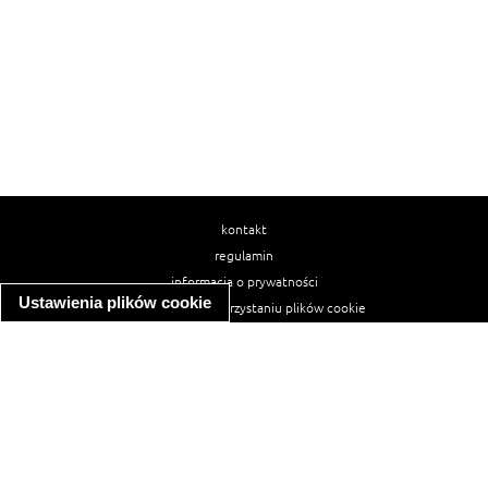
kontakt
regulamin
informacja o prywatności
Ustawienia plików cookie
informacja o wykorzystaniu plików cookie
ułatwienia dostępu
Najpopularniejsze przepisy
spaghetti bolognese
makaron z kurczakiem w sosie śmietanowym
kanapka z indykiem