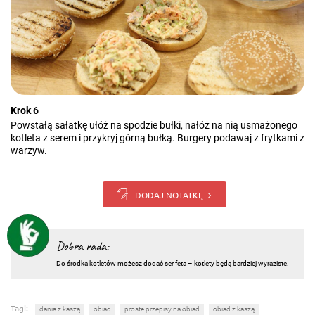
Krok 6
Powstałą sałatkę ułóż na spodzie bułki, nałóż na nią usmażonego
kotleta z serem i przykryj górną bułką. Burgery podawaj z frytkami z
warzyw.
DODAJ NOTATKĘ
Dobra rada:
Do środka kotletów możesz dodać ser feta – kotlety będą bardziej wyraziste.
Tagi:
dania z kaszą
obiad
proste przepisy na obiad
obiad z kaszą