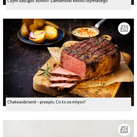
Czym zastąpić kumin? Zamienniki kminu rzymskiego
Chateaubriand – przepis. Co to za mięso?