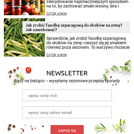
zdecydowanie najsmaczniejszym sposobem
na to, by zachować smaki wiosny, lata i
jesieni na dłużej. Można robić setki zdjęć
Czytaj więcej
krajobrazów, by cieszyć nimi oko w sezonie
zimowym, ale to smaczny posiłek pozwoli w
pełni poczuć atmosferę cieplejszych
Jak zrobić fasolkę szparagową do słoików na zimę?
miesięcy. Przygotowanie słoików ze
Jak zawekować?
smakowitą zawartością musi obejmować
patenty, które pozwolą zachować świeżość
Sprawdźcie, jak zrobić fasolkę szparagową
przetworów.
do słoików na zimę i cieszyć się jej smakiem
również poza sezonem. To warzywo możecie
wekować na wiele sposobów. Wykorzystajcie
Czytaj więcej
nasze propozycje!
NEWSLETTER
Bądź na bieżąco – wysyłamy sezonowe przepisy i porady
ZAPISZ SIĘ