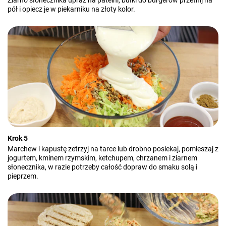
Ziarno słonecznika upraż na patelni, bułki do burgerów przetnij na
pół i opiecz je w piekarniku na złoty kolor.
Krok 5
Marchew i kapustę zetrzyj na tarce lub drobno posiekaj, pomieszaj z
jogurtem, kminem rzymskim, ketchupem, chrzanem i ziarnem
słonecznika, w razie potrzeby całość dopraw do smaku solą i
pieprzem.