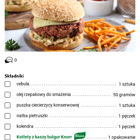
0
Składniki
cebula
1 sztuka
olej rzepakowy do smażenia
50 gramów
puszka ciecierzycy konserwowej
1 sztuka
natka pietruszki
1 pęczek
kolendra
1 pęczek
Kotlety z kaszy bulgur Knorr
1 opakowanie