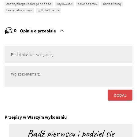
coś szybkiego i dobrego na obiad
najnowsze
dania do pracy
danie z kaszą
kasza pełna smaku
grill z hellmann’s
0
Opinie o przepisie
DODAJ
Przepisy w Waszym wykonaniu