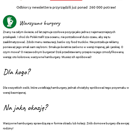
Odbiorcy newslettera przyrządzili już ponad
260 000 potraw!
Warzywne burgery
Znany na całym świecie, od lat zajmuje czołowe pozycje jako jedna z najsmaczniejszych
przekąsek. I choć do Polski trafił zza oceanu, nie potrzebował dużo czasu, aby się tu
zaaklimatyzować. Zdobi menu restauracji, barów czy food trucków. Nie potrzebuje reklamy,
ponieważ jego smak sam się broni. Smakuje świetnie zarówno w wersji mięsnej, jak i jarskiej. O
czym mowa? O niezawodnym burgerze! Dziś przedstawiamy przepis na jego zmodyfikowaną
wersję: oto kolorowe, warzywne hamburgery. Musisz ich spróbować!
Dla kogo?
Dla wszystkich osób, które uwielbiają hamburgery, jednak chciałyby spróbować tego przysmaku w
wersji bezmięsnej.
Na jaką okazję?
Warzywne hamburgery sprawdzą się w formie obiadu lub kolacji. Zrób domowe burgery dla swojej
rodziny!