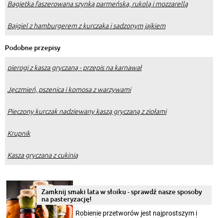
Bagietka faszerowana szynką parmeńską, rukolą i mozzarellą
Bajgiel z hamburgerem z kurczaka i sadzonym jajkiem
Podobne przepisy
pierogi z kasza gryczaną - przepis na karnawał
Jęczmień, pszenica i komosa z warzywami
Pieczony kurczak nadziewany kaszą gryczaną z ziołami
Krupnik
Kasza gryczana z cukinią
Zamknij smaki lata w słoiku - sprawdź nasze sposoby
na pasteryzację!
Robienie przetworów jest najprostszym i