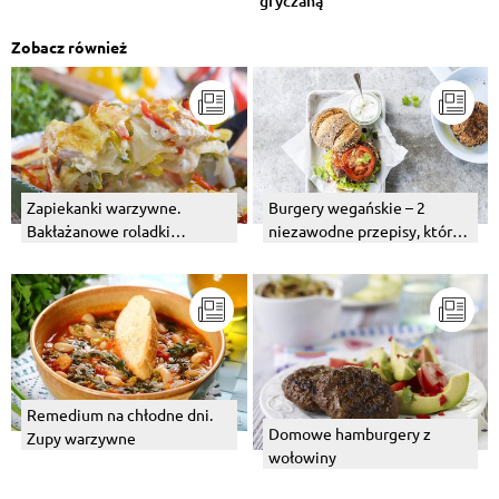
gryczaną
Zobacz również
Zapiekanki warzywne.
Burgery wegańskie – 2
Bakłażanowe roladki
niezawodne przepisy, które
zapiekane w sosie
warto poznać
pomidorowym.
Remedium na chłodne dni.
Domowe hamburgery z
Zupy warzywne
wołowiny