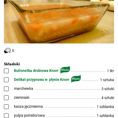
0
Składniki
Bulionetka drobiowa Knorr
1 litr
Delikat przyprawa w płynie Knorr
1 sztuka
marchewka
3 sztuki
ziemniaki
4 sztuki
kasza jęczmienna
1 szklanka
pulpa pomidorowa
1 szklanka