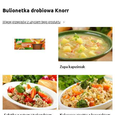
Bulionetka drobiowa Knorr
Więcej przepisów z użyciem tego produktu
Zupa kapuśniak
Sałatka z ryżem i tuńczykiem
Kolorowe risotto z kurczakiem