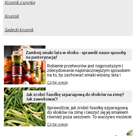
Krupnik z szynką
Krupnik
Sądecki krupnik
Zamknij smaki lata w słoiku - sprawdź nasze sposoby
na pasteryzację!
Robienie przetworów jest najprostszym i
zdecydowanie najsmaczniejszym sposobem
na to, by zachować smaki wiosny, lata i
jesieni na dłużej. Można robić setki zdjęć
Czytaj więcej
krajobrazów, by cieszyć nimi oko w sezonie
zimowym, ale to smaczny posiłek pozwoli w
pełni poczuć atmosferę cieplejszych
Jak zrobić fasolkę szparagową do słoików na zimę?
miesięcy. Przygotowanie słoików ze
Jak zawekować?
smakowitą zawartością musi obejmować
patenty, które pozwolą zachować świeżość
Sprawdźcie, jak zrobić fasolkę szparagową
przetworów.
do słoików na zimę i cieszyć się jej smakiem
również poza sezonem. To warzywo możecie
wekować na wiele sposobów. Wykorzystajcie
Czytaj więcej
nasze propozycje!