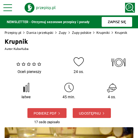
ZAPISZ SIĘ
NEWSLETTER - Otrzymuj sezonowe przepisy i porady
Przepisy.pl
Dania i przekąski
Zupy
Zupy polskie
Krupniki
Krupnik
Krupnik
Autor:
Kuba Kuba
Oceń pierwszy
24 os.
łatwe
45 min.
4 os.
POBIERZ PDF
UDOSTĘPNIJ
17 osób zapisało