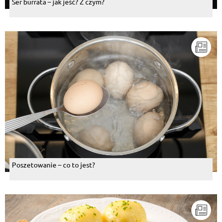
Ser burrata – jak jeść? Z czym?
Poszetowanie – co to jest?