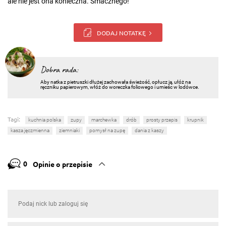
ale nie jest ona konieczna. Smacznego!
DODAJ NOTATKĘ
Dobra rada:
Aby natka z pietruszki dłużej zachowała świeżość, opłucz ją, ułóż na
ręczniku papierowym, włóż do woreczka foliowego i umieśc w lodówce.
Tagi:
kuchnia polska
zupy
marchewka
drób
prosty przepis
krupnik
kasza jęczmienna
ziemniaki
pomysł na zupę
dania z kaszy
0
Opinie o przepisie