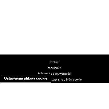
kontakt
regulamin
informacja o prywatności
Ustawienia plików cookie
informacja o wykorzystaniu plików cookie
ułatwienia dostępu
Najpopularniejsze przepisy
spaghetti bolognese