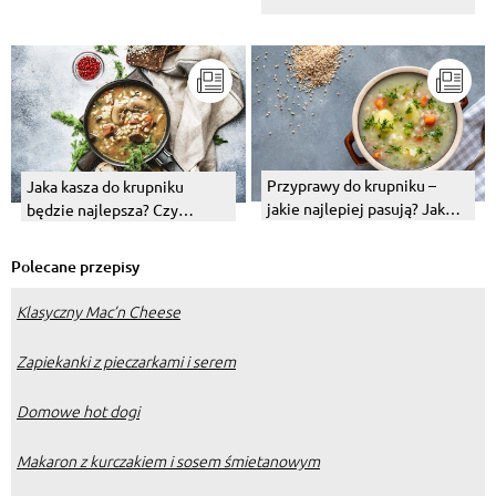
Przyprawy do krupniku –
Jaka kasza do krupniku
jakie najlepiej pasują? Jak
będzie najlepsza? Czy
doprawić tę zupę?
sprawdzi się jakaś oprócz
jęczmiennej?
Polecane przepisy
Klasyczny Mac’n Cheese
Zapiekanki z pieczarkami i serem
Domowe hot dogi
Makaron z kurczakiem i sosem śmietanowym