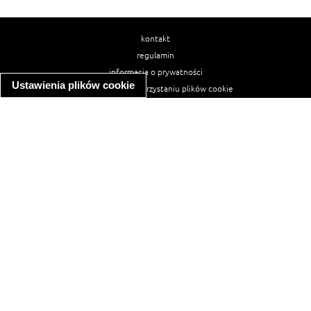
kontakt
regulamin
informacja o prywatności
Ustawienia plików cookie
informacja o wykorzystaniu plików cookie
ułatwienia dostępu
Najpopularniejsze przepisy
spaghetti bolognese
makaron z kurczakiem w sosie śmietanowym
kanapka z indykiem
ratatouille
lahmacun
mac and cheese
zupa minestrone
cannelloni ze szpinakiem i ricottą