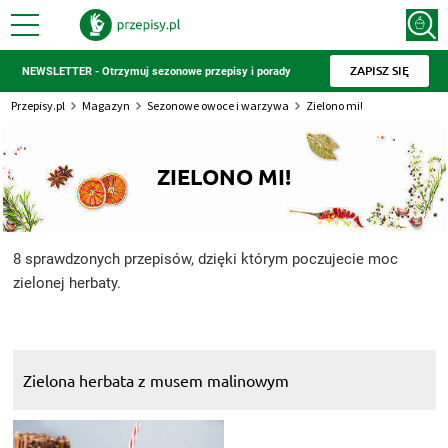
ZAPISZ SIĘ
NEWSLETTER - Otrzymuj sezonowe przepisy i porady
Przepisy.pl
Magazyn
Sezonowe owoce i warzywa
Zielono mi!
ZIELONO MI!
8 sprawdzonych przepisów, dzięki którym poczujecie moc
zielonej herbaty.
Zielona herbata z musem malinowym