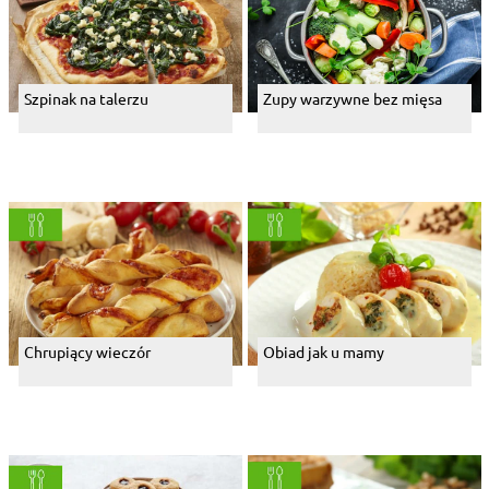
Szpinak na talerzu
Zupy warzywne bez mięsa
Chrupiący wieczór
Obiad jak u mamy