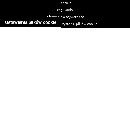
kontakt
regulamin
informacja o prywatności
Ustawienia plików cookie
informacja o wykorzystaniu plików cookie
ułatwienia dostępu
Najpopularniejsze przepisy
spaghetti bolognese
makaron z kurczakiem w sosie śmietanowym
kanapka z indykiem
ratatouille
lahmacun
mac and cheese
zupa minestrone
cannelloni ze szpinakiem i ricottą
spaghetti przepisy
makaron z kurczakiem