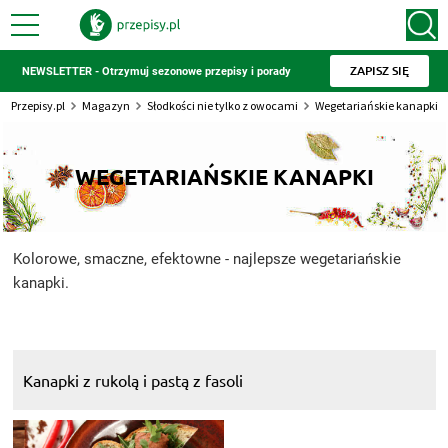
ZAPISZ SIĘ
NEWSLETTER - Otrzymuj sezonowe przepisy i porady
Przepisy.pl
Magazyn
Słodkości nie tylko z owocami
Wegetariańskie kanapki
WEGETARIAŃSKIE KANAPKI
Kolorowe, smaczne, efektowne - najlepsze wegetariańskie
kanapki.
Kanapki z rukolą i pastą z fasoli