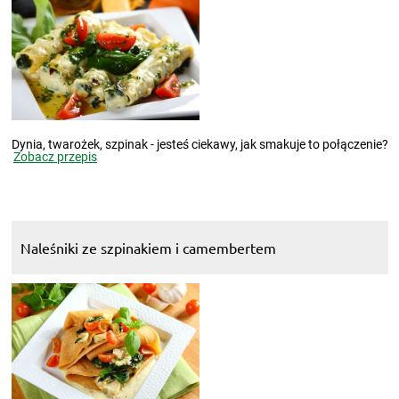
Dynia, twarożek, szpinak - jesteś ciekawy, jak smakuje to połączenie?
Zobacz przepis
Naleśniki ze szpinakiem i camembertem