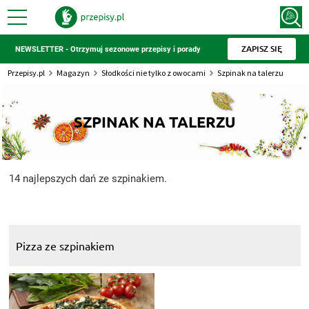
ZAPISZ SIĘ
NEWSLETTER - Otrzymuj sezonowe przepisy i porady
Przepisy.pl
Magazyn
Słodkości nie tylko z owocami
Szpinak na talerzu
SZPINAK NA TALERZU
14 najlepszych dań ze szpinakiem.
Pizza ze szpinakiem