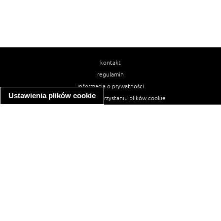
kontakt
regulamin
informacja o prywatności
Ustawienia plików cookie
informacja o wykorzystaniu plików cookie
ułatwienia dostępu
Najpopularniejsze przepisy
spaghetti bolognese
makaron z kurczakiem w sosie śmietanowym
kanapka z indykiem
ratatouille
lahmacun
mac and cheese