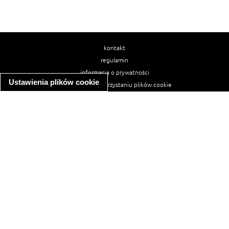
kontakt
regulamin
informacja o prywatności
Ustawienia plików cookie
informacja o wykorzystaniu plików cookie
ułatwienia dostępu
Najpopularniejsze przepisy
spaghetti bolognese
makaron z kurczakiem w sosie śmietanowym
kanapka z indykiem
ratatouille
lahmacun
mac and cheese
zupa minestrone