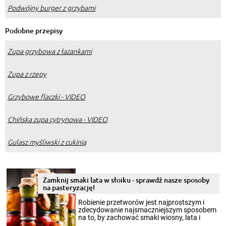
Podwójny burger z grzybami
Podobne przepisy
Zupa grzybowa z łazankami
Zupa z rzepy
Grzybowe flaczki - VIDEO
Chińska zupa cytrynowa - VIDEO
Gulasz myśliwski z cukinią
Zamknij smaki lata w słoiku - sprawdź nasze sposoby
na pasteryzację!
Robienie przetworów jest najprostszym i
zdecydowanie najsmaczniejszym sposobem
na to, by zachować smaki wiosny, lata i
jesieni na dłużej. Można robić setki zdjęć