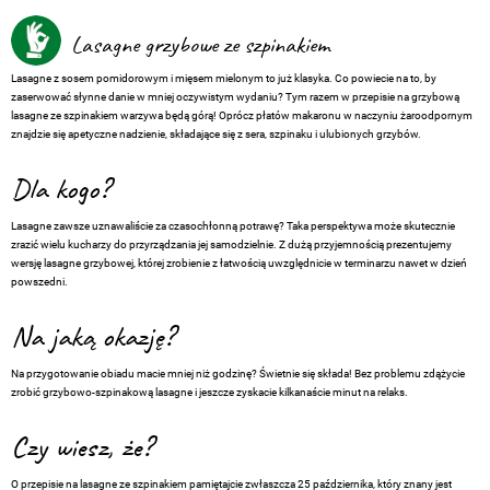
Lasagne grzybowe ze szpinakiem
Lasagne z sosem pomidorowym i mięsem mielonym to już klasyka. Co powiecie na to, by
zaserwować słynne danie w mniej oczywistym wydaniu? Tym razem w przepisie na grzybową
lasagne ze szpinakiem warzywa będą górą! Oprócz płatów makaronu w naczyniu żaroodpornym
znajdzie się apetyczne nadzienie, składające się z sera, szpinaku i ulubionych grzybów.
Dla kogo?
Lasagne zawsze uznawaliście za czasochłonną potrawę? Taka perspektywa może skutecznie
zrazić wielu kucharzy do przyrządzania jej samodzielnie. Z dużą przyjemnością prezentujemy
wersję lasagne grzybowej, której zrobienie z łatwością uwzględnicie w terminarzu nawet w dzień
powszedni.
Na jaką okazję?
Na przygotowanie obiadu macie mniej niż godzinę? Świetnie się składa! Bez problemu zdążycie
zrobić grzybowo-szpinakową lasagne i jeszcze zyskacie kilkanaście minut na relaks.
Czy wiesz, że?
O przepisie na lasagne ze szpinakiem pamiętajcie zwłaszcza 25 października, który znany jest