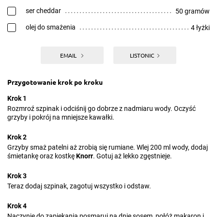
ser cheddar
50 gramów
olej do smażenia
4 łyżki
EMAIL
LISTONIC
Przygotowanie krok po kroku
Krok 1
Rozmroź szpinak i odciśnij go dobrze z nadmiaru wody. Oczyść
grzyby i pokrój na mniejsze kawałki.
Krok 2
Grzyby smaż patelni aż zrobią się rumiane. Wlej 200 ml wody, dodaj
śmietankę oraz kostkę
Knorr
. Gotuj aż lekko zgęstnieje.
Krok 3
Teraz dodaj szpinak, zagotuj wszystko i odstaw.
Krok 4
Naczynie do zapiekania posmaruj na dnie sosem, połóż makaron i