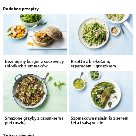
Podobne przepisy
Bezmięsny burger z soczewicy
Risotto z brokułami,
i słodkich ziemniaków
szparagami i groszkiem
Smażone grzyby z czosnkiem i
Szpinakowe naleśniki z serem
pietruszką
feta i salsą verde
Zobacz również