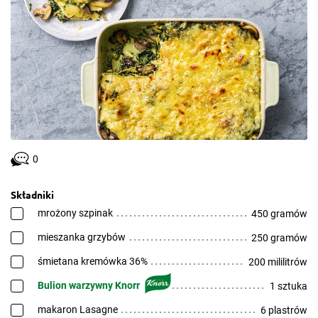
0
Składniki
mrożony szpinak
450 gramów
mieszanka grzybów
250 gramów
śmietana kremówka 36%
200 mililitrów
Bulion warzywny Knorr
1 sztuka
makaron Lasagne
6 plastrów