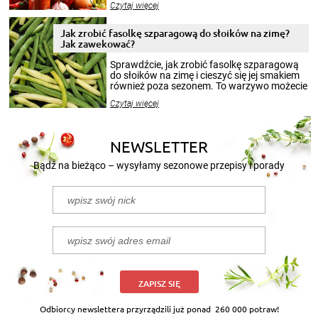
Czytaj więcej
krajobrazów, by cieszyć nimi oko w sezonie
zimowym, ale to smaczny posiłek pozwoli w
pełni poczuć atmosferę cieplejszych
Jak zrobić fasolkę szparagową do słoików na zimę?
miesięcy. Przygotowanie słoików ze
Jak zawekować?
smakowitą zawartością musi obejmować
patenty, które pozwolą zachować świeżość
Sprawdźcie, jak zrobić fasolkę szparagową
przetworów.
do słoików na zimę i cieszyć się jej smakiem
również poza sezonem. To warzywo możecie
wekować na wiele sposobów. Wykorzystajcie
Czytaj więcej
nasze propozycje!
NEWSLETTER
Bądź na bieżąco – wysyłamy sezonowe przepisy i porady
ZAPISZ SIĘ
Odbiorcy newslettera przyrządzili już ponad
260 000 potraw!