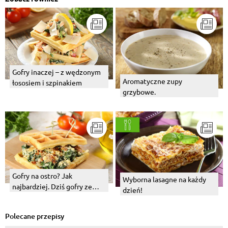
Gofry inaczej – z wędzonym
Aromatyczne zupy
łososiem i szpinakiem
grzybowe.
Gofry na ostro? Jak
Wyborna lasagne na każdy
najbardziej. Dziś gofry ze
dzień!
szpinakiem i suszonymi
pomidorami.
Polecane przepisy