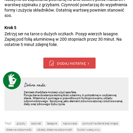
warstwę szpinaku z grzybami. Czynność powtarzaj do wypełnienia
formy i zużycia składników. Ostatnią wartswę powinien stanowić
sos.
Krok 5
Zetrzyj ser na tarce o dużych oczkach. Posyp wierzch lasagne.
Zapiej pod folią aluminiową w 200 stopniach przez 30 minut. Na
ostatnie 5 minut zdejmij folie.
DODAJ NOTATKĘ
Dobra rada:
Zamiast cheddara możesz użyć sera feta.
Porcja dania dostarcza istotną ilość witaminy A potrzebnej w codziennej
diecie. Witamina A pomaga w prawidłowym funkcjonowaniu układu
odpornościowego. Spożywaj, jako element zrównoważonej i zróżnicowanej
diety oraz zdrowego trybu życia.
Tagi:
grzyby
szpinak
lasagne
najnowsze
pomysł na danie bez mięsa
dieta na odporność
obiady dieta na odporność
bulion warzywny