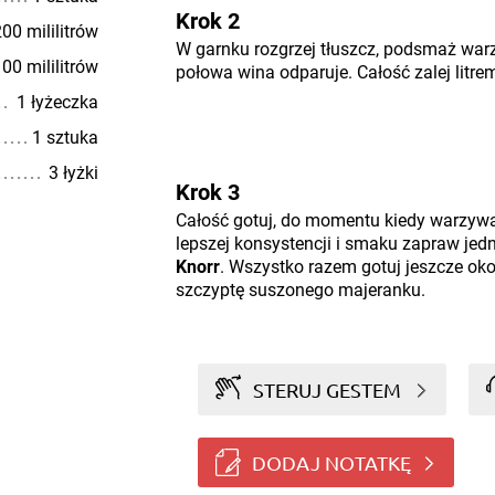
Krok 2
00 mililitrów
W garnku rozgrzej tłuszcz, podsmaż warz
00 mililitrów
połowa wina odparuje. Całość zalej litre
1 łyżeczka
1 sztuka
3 łyżki
Krok 3
Całość gotuj, do momentu kiedy warzywa
lepszej konsystencji i smaku zapraw jed
Knorr
. Wszystko razem gotuj jeszcze oko
szczyptę suszonego majeranku.
STERUJ GESTEM
DODAJ NOTATKĘ