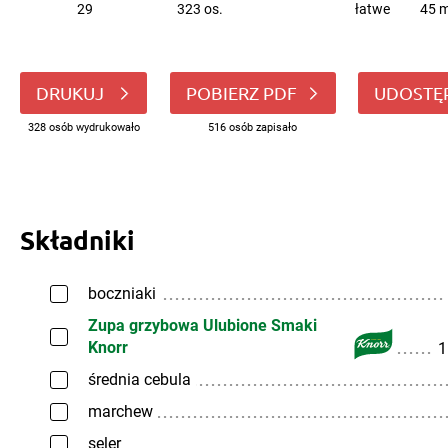
29
323 os.
łatwe
45 m
DRUKUJ
POBIERZ PDF
UDOSTĘ
328 osób wydrukowało
516 osób zapisało
Składniki
boczniaki
Zupa grzybowa Ulubione Smaki
Knorr
1
średnia cebula
marchew
seler