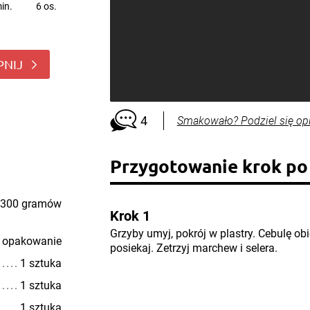
in.
6 os.
PNIJ
4
Smakowało? Podziel się op
Przygotowanie krok po
300 gramów
Krok 1
Grzyby umyj, pokrój w plastry. Cebulę obi
 opakowanie
posiekaj. Zetrzyj marchew i selera.
1 sztuka
1 sztuka
1 sztuka