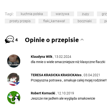
Tagi:
kuchnia polska
warzywa
zupy
grz
prosty przepis
flaki_karnawał
boczniaki
p
Opinie o przepisie
4
Klaudyna Wilk
, 13.02.2024
dla mnie o wiele smaczniejsze niż klasyczne flaczki
TERESA KRASICKA KRASICKAtes
, 03.04.2021
Przepyszna potrawa , smakuje całej mojej rodzinie!!
Robert Kornacki
, 12.10.2019
Jeszcze nie jadłem ale wygląda smakowicie