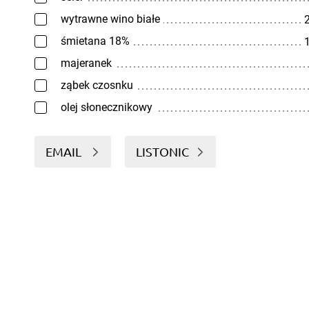
wytrawne wino białe
2
śmietana 18%
1
majeranek
ząbek czosnku
olej słonecznikowy
EMAIL
LISTONIC