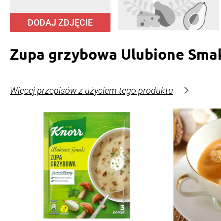
DODAJ ZDJĘCIE
Zupa grzybowa Ulubione Smak
Więcej przepisów z użyciem tego produktu