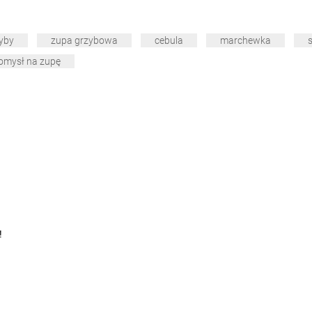
yby
zupa grzybowa
cebula
marchewka
s
omysł na zupę
!