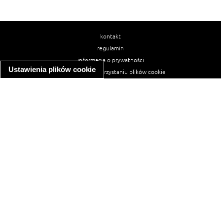
kontakt
regulamin
informacja o prywatności
Ustawienia plików cookie
informacja o wykorzystaniu plików cookie
ułatwienia dostępu
Najpopularniejsze przepisy
spaghetti bolognese
makaron z kurczakiem w sosie śmietanowym
kanapka z indykiem
ratatouille
lahmacun
mac and cheese
zupa minestrone
cannelloni ze szpinakiem i ricottą