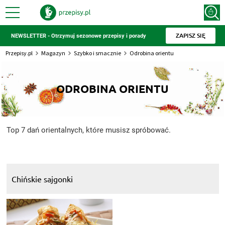
ZAPISZ SIĘ
NEWSLETTER - Otrzymuj sezonowe przepisy i porady
Przepisy.pl
Magazyn
Szybko i smacznie
Odrobina orientu
ODROBINA ORIENTU
Top 7 dań orientalnych, które musisz spróbować.
Chińskie sajgonki