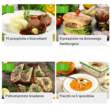
10 przepisów z kiszonkami
8 przepisów na domowego
hamburgera
Pełnoziarniste śniadanie
Flaczki na 5 sposobów