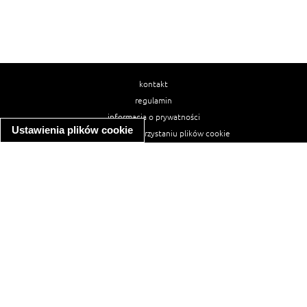
kontakt
regulamin
informacja o prywatności
Ustawienia plików cookie
informacja o wykorzystaniu plików cookie
ułatwienia dostępu
Najpopularniejsze przepisy
spaghetti bolognese
makaron z kurczakiem w sosie śmietanowym
kanapka z indykiem
ratatouille
lahmacun
mac and cheese