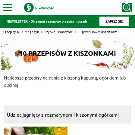
ZAPISZ SIĘ
NEWSLETTER - Otrzymuj sezonowe przepisy i porady
Przepisy.pl
Magazyn
Szybko i smacznie
10 przepisów z kiszonkami
10 PRZEPISÓW Z KISZONKAMI
Najlepsze przepisy na dania z kiszoną kapustą, ogórkiem lub
cukinią.
Udziec jagnięcy z rozmarynem i kiszonymi ogórkami