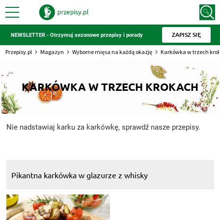
ZAPISZ SIĘ
NEWSLETTER - Otrzymuj sezonowe przepisy i porady
Przepisy.pl
Magazyn
Wyborne mięsa na każdą okazję
Karkówka w trzech kro
KARKÓWKA W TRZECH KROKACH
Nie nadstawiaj karku za karkówkę, sprawdź nasze przepisy.
Pikantna karkówka w glazurze z whisky