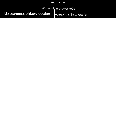
regulamin
informacja o prywatności
Ustawienia plików cookie
informacja o wykorzystaniu plików cookie
ułatwienia dostępu
Najpopularniejsze przepisy
spaghetti bolognese
makaron z kurczakiem w sosie śmietanowym
kanapka z indykiem
ratatouille
lahmacun
mac and cheese
zupa minestrone
cannelloni ze szpinakiem i ricottą
spaghetti przepisy
makaron z kurczakiem
tagliatelle z kurczakiem