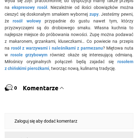
wyda się zbyt pracochłonne, do dyspozycji mamy także przepis
na
ekspresowy rosół
. Niezależnie od ilości obowiązków można
cieszyć się doskonałym smakiem wybornej
zupy
. Jesteśmy pewni,
że
rosół wołowy
przypadnie do gustu nawet tym, którzy
przyzwyczajeni są do drobiowego smaku. Własna kuchnia to
najlepsze miejsce do próbowania nowości. Zupę można podawać
z makaronem, grzankami, kluseczkami… Co powiecie na przepis
na
rosół z warzywami i naleśnikami z parmezanu
? Miętowa nuta
w
rosole grzybowym
również okaże się interesującą odmianą.
Miłośnicy oryginalnych połączeń będą zajadać się
rosołem
z chińskimi pierożkami
, tworząc nową, kulinarną tradycję.
Komentarze
0
Zaloguj się aby dodać komentarz