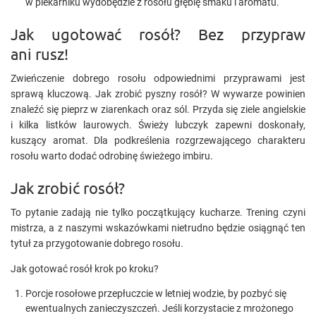
w piekarniku wydobędzie z rosołu głębię smaku i aromatu.
Jak ugotować rosół? Bez przypraw
ani rusz!
Zwieńczenie dobrego rosołu odpowiednimi przyprawami jest
sprawą kluczową. Jak zrobić pyszny rosół? W wywarze powinien
znaleźć się pieprz w ziarenkach oraz sól. Przyda się ziele angielskie
i kilka listków laurowych. Świeży lubczyk zapewni doskonały,
kuszący aromat. Dla podkreślenia rozgrzewającego charakteru
rosołu warto dodać odrobinę świeżego imbiru.
Jak zrobić rosół?
To pytanie zadają nie tylko początkujący kucharze. Trening czyni
mistrza, a z naszymi wskazówkami nietrudno będzie osiągnąć ten
tytuł za przygotowanie dobrego rosołu.
Jak gotować rosół krok po kroku?
Porcje rosołowe przepłuczcie w letniej wodzie, by pozbyć się
ewentualnych zanieczyszczeń. Jeśli korzystacie z mrożonego