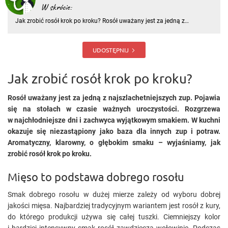
W skrócie:
Jak zrobić rosół krok po kroku? Rosół uważany jest za jedną z
najszlachetniejszych zup. Pojawia się na stołach w czasie ważnych
uroczystości. Rozgrzewa w najchłodniejsze dni i zachwyca
wyjątkowym smakiem
UDOSTĘPNIJ
Jak zrobić rosół krok po kroku?
Rosół uważany jest za jedną z najszlachetniejszych zup. Pojawia
się na stołach w czasie ważnych uroczystości. Rozgrzewa
w najchłodniejsze dni i zachwyca wyjątkowym smakiem. W kuchni
okazuje się niezastąpiony jako baza dla innych zup i potraw.
Aromatyczny, klarowny, o głębokim smaku – wyjaśniamy, jak
zrobić rosół krok po kroku.
Mięso to podstawa dobrego rosołu
Smak dobrego rosołu w dużej mierze zależy od wyboru dobrej
jakości mięsa. Najbardziej tradycyjnym wariantem jest rosół z kury,
do którego produkcji używa się całej tuszki. Ciemniejszy kolor