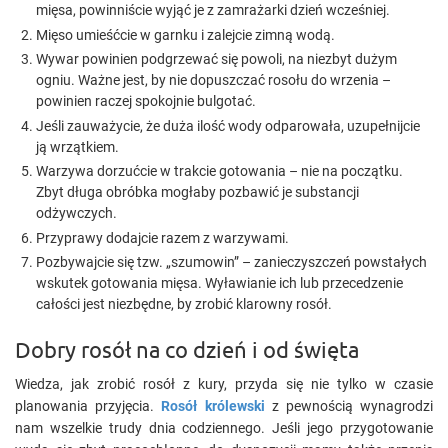
mięsa, powinniście wyjąć je z zamrażarki dzień wcześniej.
Mięso umieśćcie w garnku i zalejcie zimną wodą.
Wywar powinien podgrzewać się powoli, na niezbyt dużym
ogniu. Ważne jest, by nie dopuszczać rosołu do wrzenia –
powinien raczej spokojnie bulgotać.
Jeśli zauważycie, że duża ilość wody odparowała, uzupełnijcie
ją wrzątkiem.
Warzywa dorzućcie w trakcie gotowania – nie na początku.
Zbyt długa obróbka mogłaby pozbawić je substancji
odżywczych.
Przyprawy dodajcie razem z warzywami.
Pozbywajcie się tzw. „szumowin” – zanieczyszczeń powstałych
wskutek gotowania mięsa. Wyławianie ich lub przecedzenie
całości jest niezbędne, by zrobić klarowny rosół.
Dobry rosół na co dzień i od święta
Wiedza, jak zrobić rosół z kury, przyda się nie tylko w czasie
planowania przyjęcia.
Rosół królewski
z pewnością wynagrodzi
nam wszelkie trudy dnia codziennego. Jeśli jego przygotowanie