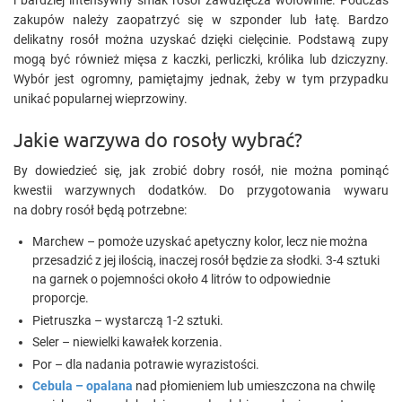
i bardziej intensywny smak rosół zawdzięcza wołowinie. Podczas
zakupów należy zaopatrzyć się w szponder lub łatę. Bardzo
delikatny rosół można uzyskać dzięki cielęcinie. Podstawą zupy
mogą być również mięsa z kaczki, perliczki, królika lub dziczyzny.
Wybór jest ogromny, pamiętajmy jednak, żeby w tym przypadku
unikać popularnej wieprzowiny.
Jakie warzywa do rosoły wybrać?
By dowiedzieć się, jak zrobić dobry rosół, nie można pominąć
kwestii warzywnych dodatków. Do przygotowania wywaru
na dobry rosół będą potrzebne:
Marchew – pomoże uzyskać apetyczny kolor, lecz nie można
przesadzić z jej ilością, inaczej rosół będzie za słodki. 3-4 sztuki
na garnek o pojemności około 4 litrów to odpowiednie
proporcje.
Pietruszka – wystarczą 1-2 sztuki.
Seler – niewielki kawałek korzenia.
Por – dla nadania potrawie wyrazistości.
Cebula – opalana
nad płomieniem lub umieszczona na chwilę