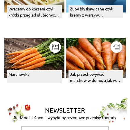
Wracamy do korzeni czyli
Zupy błyskawiczne czyli
krótki przegląd ulubionych
kremy z warzyw
warzyw korzeniowych.
korzeniowych
Surówki.
Marchewka
Jak przechowywać
marchew w domu, a jak w
bloku? Gdzie ją trzymać?
NEWSLETTER
Bądź na bieżąco – wysyłamy sezonowe przepisy i porady