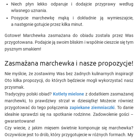
Niech płyn lekko odparuje i dodajcie przyprawy według
własnego uznania.
Posypcie marchewkę mąką i dokładnie ją wymieszajcie,
a następnie gotujcie przez kilka minut.
Gotowe! Marchewka zasmażana do obiadu została przez Was
przygotowana. Podajcie ją swoim bliskim i wspólnie cieszcie się tym
pysznym smakiem!
Zasmażana marchewka i nasze propozycje!
Nie myślcie, że zostawimy Was bez żadnych kulinarnych inspiracji!
Oto kilka propozycji, do których będziecie mogli wykorzystać nasz
przysmak.
Tradycyjny polski obiad?
Kotlety mielone
z dodatkiem zasmażanej
marchewki, to prawdziwy strzał w dziesiątkę! Możecie również
przygotować do tego połączenia
zapiekane ziemniaczki
. To danie
idealnie sprawdzi się na spotkanie rodzinne. Zadowolenie gości –
gwarantowane!
Czy wiecie, z jakim mięsem świetnie komponuje się marchewka?
Oczywiście jest to drób, który przygotujecie w różnych formach. My