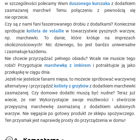
w szczególności polecamy Wam
duszonego kurczaka
z dodatkiem
zasmażanej marchwi! Temu połączeniu z pewnością się
nie oprzecie.
Czy są z nami fani faszerowanego drobiu z dodatkami? Koniecznie
spróbujcie
kotleta de volaille
w towarzystwie pysznych warzyw,
np. marchewki. To danie, które króluje na imprezach
okolicznościowych! Nic dziwnego, bo jest bardzo uniwersalne
i zasmakuje każdemu.
Nie chcecie przyrządzać pełnego obiadu? Wcale nie musicie tego
robić! Przygotujcie
marchewkę z imbirem
i potraktujcie ją jako
przekąskę w ciągu dnia.
Jeżeli nie jesteście fanami mięsa, to możecie spróbować warzywnej
alternatywy i przyrządzić
kotlety z grzybów
z dodatkiem marchewki
zasmażanej. Czy domowe dodatki muszą być nudne? Teraz już
wiecie, że nie! Wykorzystajcie swoje możliwości i stwórzcie
przepyszną marchewkę zasmażaną z dodatkiem ulubionych
warzyw. Nie sięgajcie po gotowy produkt ze sklepu spożywczego.
Ten przysmak jest naprawdę prosty do przyrządzenia w domu!
Komentarze
0