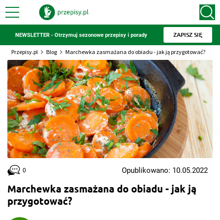
ZAPISZ SIĘ
NEWSLETTER - Otrzymuj sezonowe przepisy i porady
Przepisy.pl
Blog
Marchewka zasmażana do obiadu - jak ją przygotować?
Opublikowano: 10.05.2022
0
Marchewka zasmażana do obiadu - jak ją
przygotować?