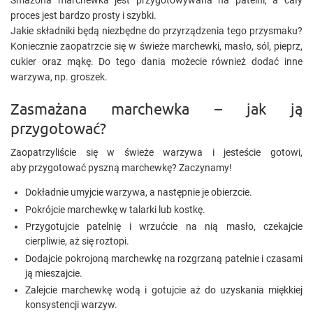
Smażona marchewka jest przygotowywana na patelni, a cały
proces jest bardzo prosty i szybki.
Jakie składniki będą niezbędne do przyrządzenia tego przysmaku?
Koniecznie zaopatrzcie się w świeże marchewki, masło, sól, pieprz,
cukier oraz mąkę. Do tego dania możecie również dodać inne
warzywa, np. groszek.
Zasmażana marchewka – jak ją
przygotować?
Zaopatrzyliście się w świeże warzywa i jesteście gotowi,
aby przygotować pyszną marchewkę? Zaczynamy!
Dokładnie umyjcie warzywa, a następnie je obierzcie.
Pokrójcie marchewkę w talarki lub kostkę.
Przygotujcie patelnię i wrzućcie na nią masło, czekajcie
cierpliwie, aż się roztopi.
Dodajcie pokrojoną marchewkę na rozgrzaną patelnie i czasami
ją mieszajcie.
Zalejcie marchewkę wodą i gotujcie aż do uzyskania miękkiej
konsystencji warzyw.