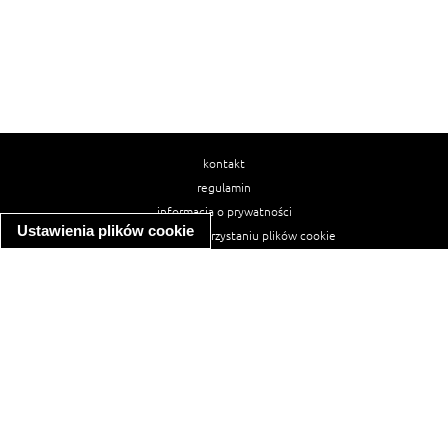
kontakt
regulamin
informacja o prywatności
Ustawienia plików cookie
informacja o wykorzystaniu plików cookie
ułatwienia dostępu
Najpopularniejsze przepisy
spaghetti bolognese
makaron z kurczakiem w sosie śmietanowym
kanapka z indykiem
ratatouille