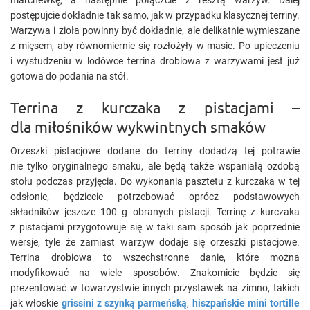
marchewkę, a następnie połączcie z resztą warzyw. Dalej
postępujcie dokładnie tak samo, jak w przypadku klasycznej terriny.
Warzywa i zioła powinny być dokładnie, ale delikatnie wymieszane
z mięsem, aby równomiernie się rozłożyły w masie. Po upieczeniu
i wystudzeniu w lodówce terrina drobiowa z warzywami jest już
gotowa do podania na stół.
Terrina z kurczaka z pistacjami –
dla miłośników wykwintnych smaków
Orzeszki pistacjowe dodane do terriny dodadzą tej potrawie
nie tylko oryginalnego smaku, ale będą także wspaniałą ozdobą
stołu podczas przyjęcia. Do wykonania pasztetu z kurczaka w tej
odsłonie, będziecie potrzebować oprócz podstawowych
składników jeszcze 100 g obranych pistacji. Terrinę z kurczaka
z pistacjami przygotowuje się w taki sam sposób jak poprzednie
wersje, tyle że zamiast warzyw dodaje się orzeszki pistacjowe.
Terrina drobiowa to wszechstronne danie, które można
modyfikować na wiele sposobów. Znakomicie będzie się
prezentować w towarzystwie innych przystawek na zimno, takich
jak włoskie
grissini z szynką parmeńską
,
hiszpańskie mini tortille