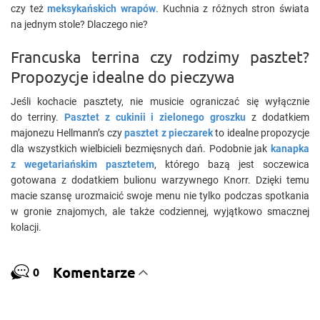
czy też
meksykańskich wrapów
. Kuchnia z różnych stron świata
na jednym stole? Dlaczego nie?
Francuska terrina czy rodzimy pasztet?
Propozycje idealne do pieczywa
Jeśli kochacie pasztety, nie musicie ograniczać się wyłącznie
do terriny.
Pasztet z cukinii i zielonego groszku
z dodatkiem
majonezu Hellmann’s czy
pasztet z pieczarek
to idealne propozycje
dla wszystkich wielbicieli bezmięsnych dań. Podobnie jak
kanapka
z wegetariańskim pasztetem
, którego bazą jest soczewica
gotowana z dodatkiem bulionu warzywnego Knorr. Dzięki temu
macie szansę urozmaicić swoje menu nie tylko podczas spotkania
w gronie znajomych, ale także codziennej, wyjątkowo smacznej
kolacji.
Komentarze
0