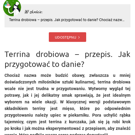
W skrócie:
Terrina drobiowa – przepis. Jak przygotować to danie? Chociaż nazwa
może budzić obawy, zwłaszcza u mniej doświadczonych miłośników
sztuki kulinarnej, terrina drobiowa wcale nie jest trudna w
przygotowaniu. Wytworny wygląd tej potrawy, jak i jej delikatny
UDOSTĘPNIJ
Terrina drobiowa – przepis. Jak
przygotować to danie?
Chociaż nazwa może budzić obawy, zwłaszcza u mniej
doświadczonych miłośników sztuki kulinarnej, terrina drobiowa
wcale nie jest trudna w przygotowaniu. Wytworny wygląd tej
potrawy, jak i jej delikatny smak sprawiają, że jest idealnym
wyborem na wiele okazji. W klasycznej wersji podstawowym
składnikiem terriny jest mięso, które po odpowiednim
przygotowaniu należy upiec w piekarniku. Pora uchylić rąbka
tajemnicy, czym jest terrina z kurczaka, jak się ją robi krok
po kroku i jak można eksperymentować z przepisem, aby znaleźć