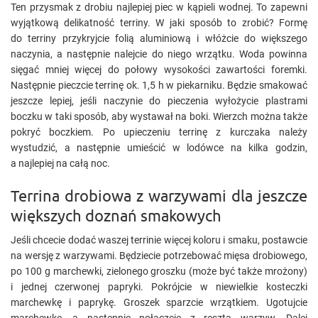
Ten przysmak z drobiu najlepiej piec w kąpieli wodnej. To zapewni
wyjątkową delikatność terriny. W jaki sposób to zrobić? Formę
do terriny przykryjcie folią aluminiową i włóżcie do większego
naczynia, a następnie nalejcie do niego wrzątku. Woda powinna
sięgać mniej więcej do połowy wysokości zawartości foremki.
Następnie pieczcie terrinę ok. 1,5 h w piekarniku. Będzie smakować
jeszcze lepiej, jeśli naczynie do pieczenia wyłożycie plastrami
boczku w taki sposób, aby wystawał na boki. Wierzch można także
pokryć boczkiem. Po upieczeniu terrinę z kurczaka należy
wystudzić, a następnie umieścić w lodówce na kilka godzin,
a najlepiej na całą noc.
Terrina drobiowa z warzywami dla jeszcze
większych doznań smakowych
Jeśli chcecie dodać waszej terrinie więcej koloru i smaku, postawcie
na wersję z warzywami. Będziecie potrzebować mięsa drobiowego,
po 100 g marchewki, zielonego groszku (może być także mrożony)
i jednej czerwonej papryki. Pokrójcie w niewielkie kosteczki
marchewkę i paprykę. Groszek sparzcie wrzątkiem. Ugotujcie