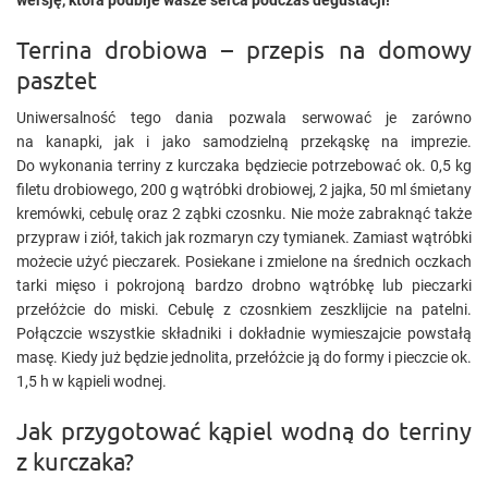
wersję, która podbije wasze serca podczas degustacji!
Terrina drobiowa – przepis na domowy
pasztet
Uniwersalność tego dania pozwala serwować je zarówno
na kanapki, jak i jako samodzielną przekąskę na imprezie.
Do wykonania terriny z kurczaka będziecie potrzebować ok. 0,5 kg
filetu drobiowego, 200 g wątróbki drobiowej, 2 jajka, 50 ml śmietany
kremówki, cebulę oraz 2 ząbki czosnku. Nie może zabraknąć także
przypraw i ziół, takich jak rozmaryn czy tymianek. Zamiast wątróbki
możecie użyć pieczarek. Posiekane i zmielone na średnich oczkach
tarki mięso i pokrojoną bardzo drobno wątróbkę lub pieczarki
przełóżcie do miski. Cebulę z czosnkiem zeszklijcie na patelni.
Połączcie wszystkie składniki i dokładnie wymieszajcie powstałą
masę. Kiedy już będzie jednolita, przełóżcie ją do formy i pieczcie ok.
1,5 h w kąpieli wodnej.
Jak przygotować kąpiel wodną do terriny
z kurczaka?