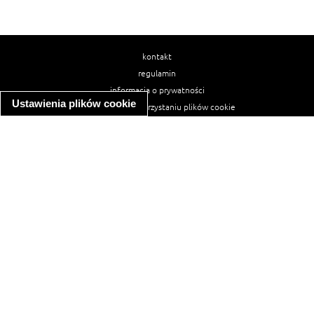
kontakt
regulamin
informacja o prywatności
Ustawienia plików cookie
informacja o wykorzystaniu plików cookie
ułatwienia dostępu
Najpopularniejsze przepisy
spaghetti bolognese
makaron z kurczakiem w sosie śmietanowym
kanapka z indykiem
ratatouille
lahmacun
mac and cheese
zupa minestrone