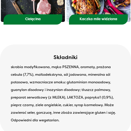
Cielęcina
Kaczka mile widziana
Składniki
skrobia modyfikowana, mąka PSZENNA, aromaty, prażona
cebula (7,7%), maltodekstryna, sól jodowana, mineralna sól
potasowa, wzmacniacze smaku: glutaminian monosodowy,
guanylan disodowy i inozynian disodowy; tłuszcz palmowy,
preparat serwatkowy (z MLEKA), LAKTOZA, papryka1 (0,9%),
pieprz czarny, ziele angielskie, cukier, syrop karmelowy. Może
zawierać seler, gorczucę, inne zboża zawierające gluten i soję.
Odpowiedni dla wegetarian.