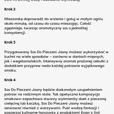
Krok 2
Mieszankę doprowadź do wrzenia i gotuj w małym ogniu
około minutę, od czasu do czasu mieszając. Całość
zgęstnieje, tworząc aromatyczny sos o jednolitej
konsystencji.
Krok 3
Przygotowany Sos Do Pieczeni Jasny możesz wykorzystać w
kuchni na wiele sposobów – zarówno w daniach mięsnych,
jak i wegetariańskich. Intensywny aromat prażonej cebulki z
dodatkiem przypraw nada każdej potrawie wyjątkowego
smaku.
Krok 4
Sos Do Pieczeni Jasny będzie doskonałym uzupełnieniem
potraw na rodzinnym stole. Tak apetyczna kompozycja
smakowo-zapachowa stworzy wyśmienity duet z pieczoną
cielęciną lub kaczką. Sos Do Pieczeni Jasny możesz
serwować również z warzywami.
Puść wodzę fantazji i
poszerzaj kulinarne horyzonty z produktami Knorr z linii