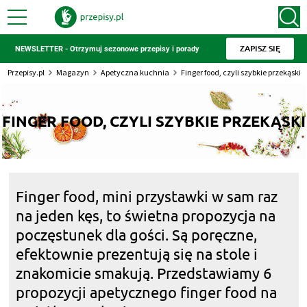
ZAPISZ SIĘ
NEWSLETTER - Otrzymuj sezonowe przepisy i porady
Przepisy.pl
Magazyn
Apetyczna kuchnia
Finger food, czyli szybkie przekąski
FINGER FOOD, CZYLI SZYBKIE PRZEKĄSKI
Finger food, mini przystawki w sam raz
na jeden kęs, to świetna propozycja na
poczęstunek dla gości. Są poręczne,
efektownie prezentują się na stole i
znakomicie smakują. Przedstawiamy 6
propozycji apetycznego finger food na