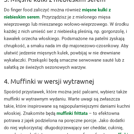
Do finger food zaliczyć można również
mięsne kulki z
niebieskim serem
. Przyrządzisz je z mielonego mięsa
wieprzowego lub mieszanego wołowo-wieprzowego. W środku
każdej z nich umieść ser z niebieską pleśnią, np. gorgonzolę, i
kawałek orzecha włoskiego. Podsmażone na patelni zyskają
chrupkość, a smaku nada im dip majonezowo-czosnkowy. Aby
ułatwić jedzenie mięsnych kulek, powbijaj w nie drewniane
wykałaczki. Przekąski będą smaczne serwowane sauté lub z
sałatką ze świeżych sezonowych warzyw.
4. Muffinki w wersji wytrawnej
Spośród przystawek, które można jeść palcami, wybierz także
muffinki w wytrawnym wydaniu. Warte uwagi są zwłaszcza
takie, które inspirowane są najpopularniejszymi daniami kuchni
włoskiej. Znakomite będą
muffinki frittata
– to efektowna
potrawa z jajek podzielona na poręczne porcje. Jako dodatki
do niej wykorzystaj: długodojrzewający ser cheddar, cukinię,