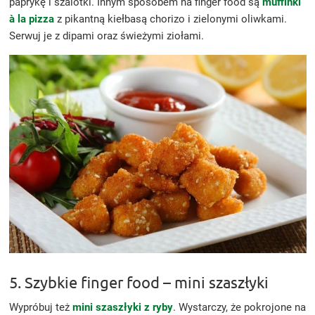
paprykę i szalotki. Innym sposobem na finger food są
muffinki
à la pizza
z pikantną kiełbasą chorizo i zielonymi oliwkami.
Serwuj je z dipami oraz świeżymi ziołami.
5. Szybkie finger food – mini szaszłyki
Wypróbuj też
mini szaszłyki z ryby
. Wystarczy, że pokrojone na