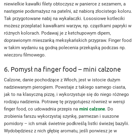
niewielkie kawałki filety obtoczysz w panierce z sezamem, a
następnie podsmażysz na patelni, aż nabiorą złocistego koloru.
Tak przygotowane nabij na wykałaczki. Łososiowe kotleciki
możesz przeplatać kawałkami warzyw, np. cząstkami papryki w
różnych kolorach. Podawaj je z ketchupowym dipem,
doprawionym mieszanką meksykańskich przypraw. Finger food
w takim wydaniu są godną polecenia przekąską podczas np.
wieczoru filmowego.
6. Pomysł na finger food – mini calzone
Calzone, danie pochodzące z Włoch, jest w istocie dużym
nadziewanym pierogiem. Powstaje z takiego samego ciasta,
jak to na klasyczną pizzę, i wykorzystuje się do niego różnego
rodzaju nadzienia. Potrawę tę przygotujesz również w wersji
finger food, co udowadnia przepis na
mini calzone
. Do
zrobienia farszu wykorzystaj szynkę, parmezan i suszone
pomidory – ich smak świetnie podkreślą listki świeżej bazylii.
Wydobędziesz z nich głębię aromatu, jeśli porwiesz je w