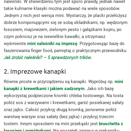
naleśniki. W stwierdzeniu tym jest sporo prawdy, jednak nawet
takie kulinarne klasyki można podawać na wiele sposobów.
Jednym z nich jest wersja mini. Wystarczy, że placki przełożysz
dobrze komponującymi się ze sobą składnikami, np. wędzonym
łososiem, majonezem, zielonym pesto i gałązkami kopru, po
czym pokroisz je na niewielkie kawałki, a otrzymasz
wyśmienite
mini naleśniki na imprezę
. Przygotowując bazę do
faszerowania finger food, pamiętaj o praktycznym przewodniku
Jak zrobić naleśniki? – 5 sprawdzonych trików
.
2. Imprezowe kanapki
Równie proste w przyrządzeniu są kanapki. Wypróbuj np.
mini
kanapki z krewetkami i jakiem sadzonym
. Jako ich bazę
wykorzystaj podpieczone kromki chleba tostowego. Na tosta
połóż sos z warzywami i krewetkami, garść posiekanej sałaty
oraz jajko. Całość przykryj drugą kromką, ponownie połóż
warstwę warzyw oraz sałaty (bez jajka) i przykryj trzecim
tostem. Innym sposobem na mini przekąski jest
bruschetta z
łososiem i pomidorkami
. Na początek zapiecz w piekarniku